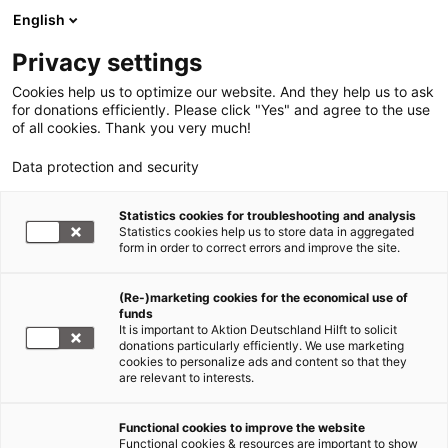
English
Privacy settings
Cookies help us to optimize our website. And they help us to ask
for donations efficiently. Please click "Yes" and agree to the use
of all cookies. Thank you very much!
Data protection and security
Statistics cookies for troubleshooting and analysis
Statistics cookies help us to store data in aggregated
form in order to correct errors and improve the site.
(Re-)marketing cookies for the economical use of
funds
It is important to Aktion Deutschland Hilft to solicit
donations particularly efficiently. We use marketing
cookies to personalize ads and content so that they
are relevant to interests.
Functional cookies to improve the website
Heuschreckenplage & Hunger in Afrika
Functional cookies & resources are important to show