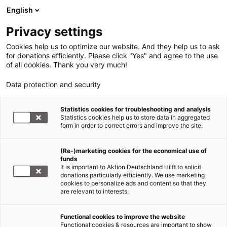
English
Privacy settings
Cookies help us to optimize our website. And they help us to ask
for donations efficiently. Please click "Yes" and agree to the use
of all cookies. Thank you very much!
Data protection and security
Statistics cookies for troubleshooting and analysis
Statistics cookies help us to store data in aggregated
form in order to correct errors and improve the site.
(Re-)marketing cookies for the economical use of
funds
It is important to Aktion Deutschland Hilft to solicit
donations particularly efficiently. We use marketing
Flüchtlinge
cookies to personalize ads and content so that they
are relevant to interests.
Weltweit sind mehr als 117 Millionen Menschen auf
Functional cookies to improve the website
der Flucht vor Krieg, Verfolgung, Gewalt und
Functional cookies & resources are important to show