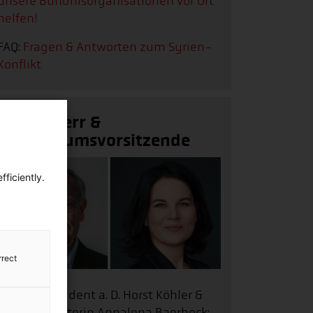
unsere Bündnisorganisationen vor Ort
helfen!
FAQ:
Fragen & Antworten zum Syrien-
Konflikt
Schirmherr &
Kuratoriumsvorsitzende
ficiently.
rrect
Bundespräsident a. D. Horst Köhler &
Außenministerin Annalena Baerbock: