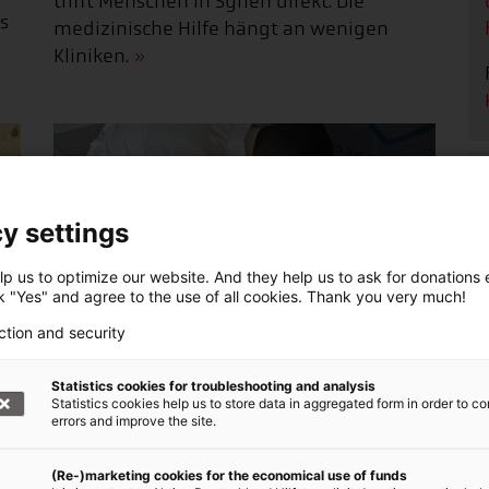
trifft Menschen in Syrien direkt. Die
s
medizinische Hilfe hängt an wenigen
Kliniken.
y settings
p us to optimize our website. And they help us to ask for donations ef
ck "Yes" and agree to the use of all cookies. Thank you very much!
ction and security
Malteser leisten Nothilfe für Geflüchtete
aus dem Libanon
Statistics cookies for troubleshooting and analysis
02.04.2026 An der Grenze zwischen Syrien
Statistics cookies help us to store data in aggregated form in order to co
en
errors and improve the site.
und dem Libanon unterstützen die
f.
Malteser medizinische Erstversorgung für
(Re-)marketing cookies for the economical use of funds
Geflüchtete. Täglich behandeln die Teams