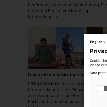
benötigen, haben eine Behinderung. Die
ergibt ein Bericht von Handicap
International.
English
Privac
Cookies hel
Please cli
Data prote
Leben mit der unsichtbaren Gefahr
09.06.2026 Nach dem politischen
Umbruch kehren viele Menschen in Syri
zurück und bauen ihre Heimat wieder au
Doch Landminen bleiben eine große