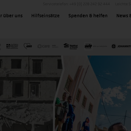
Servicetelefon: +49 (0) 228 242 92 444
Leichte 
r über uns
Hilfseinsätze
Spenden & helfen
News 