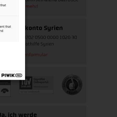
y
 that
Erfahren Sie mehr!
Spendenkonto Syrien
ent that
and
IBAN:
DE62 3702 0500 0000 1020 30
Stichwort:
Nothilfe Syrien
Zum Spendenformular
Ja, ich werde