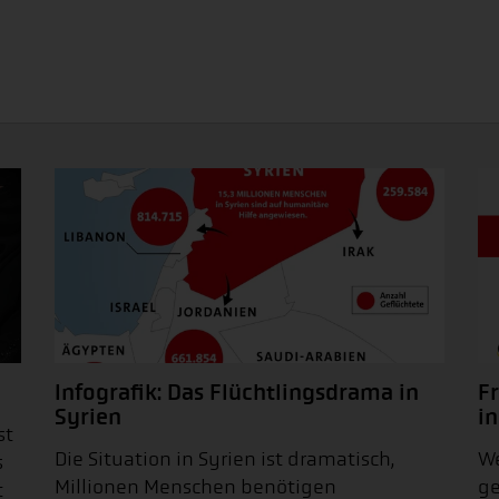
Infografik: Das Flüchtlingsdrama in
F
Syrien
in
st
Die Situation in Syrien ist dramatisch,
We
s
Millionen Menschen benötigen
ge
t