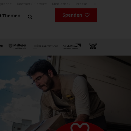
Sprache
Kontakt & Service
Mediathek
Presse
DE
Spenden
& Themen