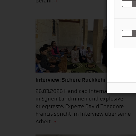
Gefahr.
Interview: Sichere Rückkehr ermöglich
26.03.2026 Handicap International räum
in Syrien Landminen und explosive
Kriegsreste. Experte David Theodore
Francis spricht im Interview über seine
Arbeit.