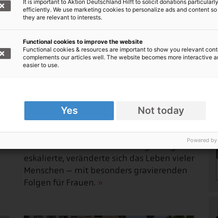
It is important to Aktion Deutschland Hilft to solicit donations particularl
400 Menschen.
efficiently. We use marketing cookies to personalize ads and content so
they are relevant to interests.
Functional cookies to improve the website
Functional cookies & resources are important to show you relevant cont
complements our articles well. The website becomes more interactive 
easier to use.
Yes
Not today
en
Ein Löwe in Suweida
Powered by
t
26.03.2026 Als Juli 2025 die Lage in Syrien
eskalierte, veränderte sich das Leben vieler
Menschen – mit besonders gravierenden
Folgen für Frauen.