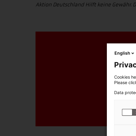
Aktion Deutschland Hilft keine Gewähr. 
English
A
Privac
Cookies hel
Please cli
Data prote