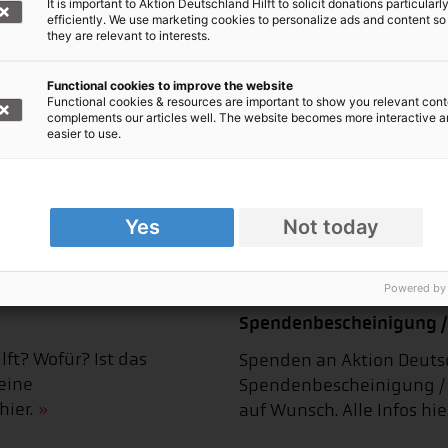
It is important to Aktion Deutschland Hilft to solicit donations particularl
efficiently. We use marketing cookies to personalize ads and content so
they are relevant to interests.
Functional cookies to improve the website
Functional cookies & resources are important to show you relevant cont
complements our articles well. The website becomes more interactive 
easier to use.
Yes
Not today
Powered by
Spendenbescheinigung /
ft? Wofür? Ist das
Spenden an Aktion Deutsch
eine
Spendenbescheinigung / 
ier.
auf Wunsch. Alle Infos hier