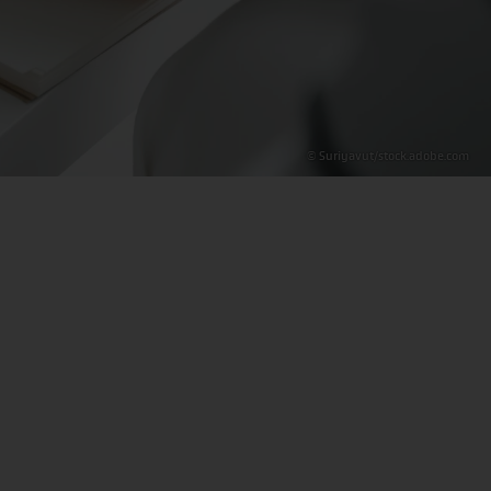
© Suriyavut/stock.adobe.com