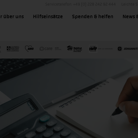
Servicetelefon: +49 (0) 228 242 92 444
Leichte 
r über uns
Hilfseinsätze
Spenden & helfen
News 