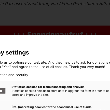
Die Datenschutzerklärung von Aktion Deutschland Hilft 
+++ Spendenaufruf +++
ktion Deutschland Hilft, Bündnis der Hilfsorganisatione
bittet dringend um Spenden für die Nothilfe weltweit
y settings
p us to optimize our website. And they help us to ask for donations ef
Stichwort: Nothilfe weltweit
ck "Yes" and agree to the use of all cookies. Thank you very much!
IBAN DE62 3702 0500 0000 1020 30, BIC: BFSWDE33XX
ction and security
Jetzt online spenden!
Statistics cookies for troubleshooting and analysis
Statistics cookies help us to store data in aggregated form in order to co
errors and improve the site.
(Re-)marketing cookies for the economical use of funds