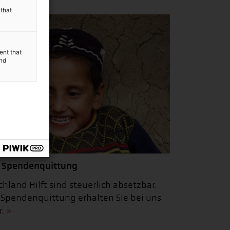
y
 that
ent that
and
 Spendenquittung
land Hilft sind steuerlich absetzbar.
Spendenquittung erhalten Sie bei uns
.