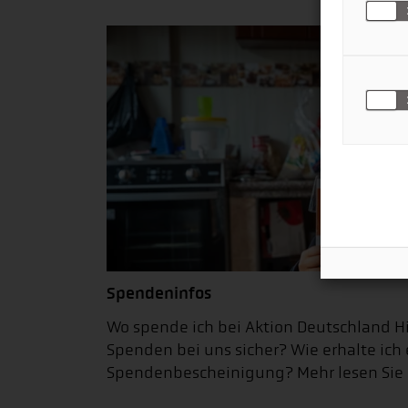
Spendeninfos
Wo spende ich bei Aktion Deutschland Hil
Spenden bei uns sicher? Wie erhalte ich 
Spendenbescheinigung? Mehr lesen Sie h