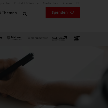
Sprache
Kontakt & Service
Mediathek
Presse
DE
Spenden
& Themen