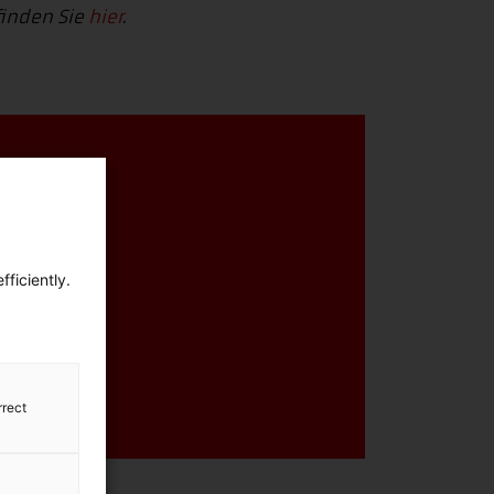
finden Sie
hier
.
n,
ficiently.
X
rrect