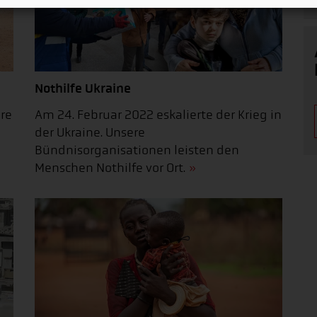
Nothilfe Ukraine
ere
Am 24. Februar 2022 eskalierte der Krieg in
der Ukraine. Unsere
Bündnisorganisationen leisten den
Menschen Nothilfe vor Ort.