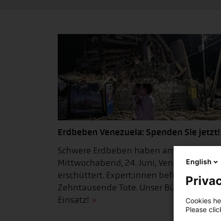
Erdbeben Venezuela: Spenden Sie jetzt!
Schwere Erdbeben haben am
English
Mittwochabend, 24. Juni, Venezuela
erschüttert. Expert:innen befürchten
Privac
Zehntausende Tote. Unser Bündnis ist i
Einsatz!
Cookies hel
Please cli