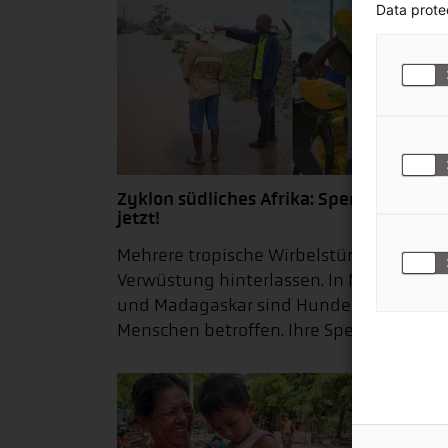
Data prote
Zyklon südliches Afrika: Spenden Sie
jetzt!
Mehrere tropische Wirbelstürme haben
Verwüstung hinterlassen. In Mosambik
und Madagaskar sind Hunderttausende
Menschen betroffen. Ihre Spende hilft!