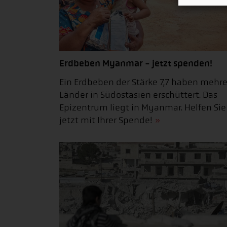
Erdbeben Myanmar - jetzt spenden!
Ein Erdbeben der Stärke 7,7 haben mehr
Länder in Südostasien erschüttert. Das
Epizentrum liegt in Myanmar. Helfen Sie
jetzt mit Ihrer Spende!