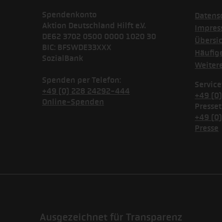
Spendenkonto
Datens
Aktion Deutschland Hilft e.V.
Impre
DE62 3702 0500 0000 1020 30
Übersi
BIC: BFSWDE33XXX
Häufig
SozialBank
Weiter
Spenden per Telefon:
Service
+49 (0) 228 24292-444
+49 (0
Online-Spenden
Presset
+49 (0
Presse
Ausgezeichnet für Transparenz