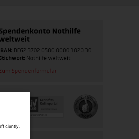
Spendenkonto Nothilfe
weltweit
IBAN:
DE62 3702 0500 0000 1020 30
Stichwort:
Nothilfe weltweit
Zum Spendenformular
ficiently.