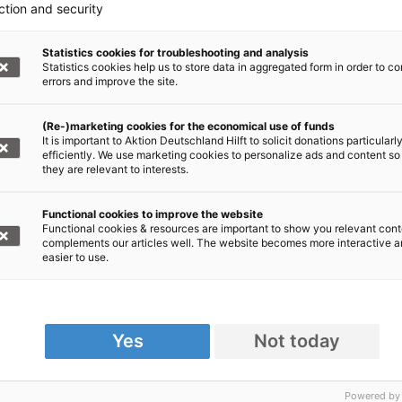
ction and security
Statistics cookies for troubleshooting and analysis
Statistics cookies help us to store data in aggregated form in order to co
errors and improve the site.
(Re-)marketing cookies for the economical use of funds
It is important to Aktion Deutschland Hilft to solicit donations particularl
efficiently. We use marketing cookies to personalize ads and content so
they are relevant to interests.
Taifun Südostasien / Philippinen
Ein Taifun hat die Philippinen getroffen –
Functional cookies to improve the website
Functional cookies & resources are important to show you relevant cont
ein Land, das immer wieder von
complements our articles well. The website becomes more interactive 
Wirbelstürmen und Erdbeben erschüttert
easier to use.
wird. Unser Bündnis leistet Hilfe!
Yes
Not today
Powered by