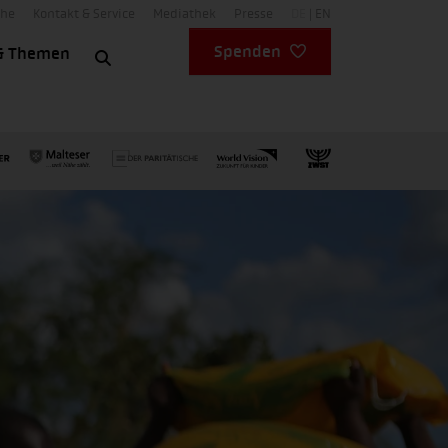
che
Kontakt & Service
Mediathek
Presse
DE
EN
Spenden
& Themen