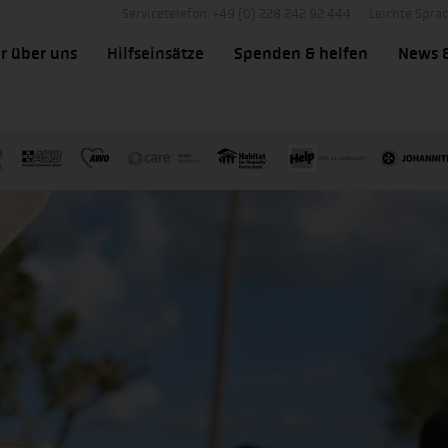
Servicetelefon: +49 (0) 228 242 92 444
Leichte Spra
r über uns
Hilfseinsätze
Spenden & helfen
News 