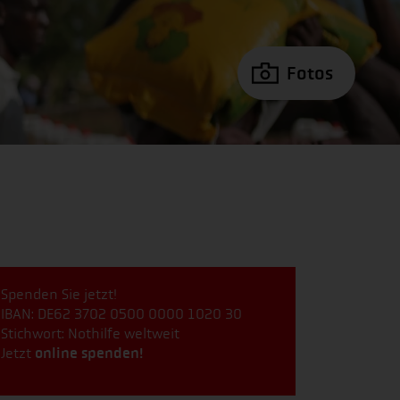
Fotos
Spenden Sie jetzt!
IBAN: DE62 3702 0500 0000 1020 30
Stichwort: Nothilfe weltweit
Jetzt
online spenden!