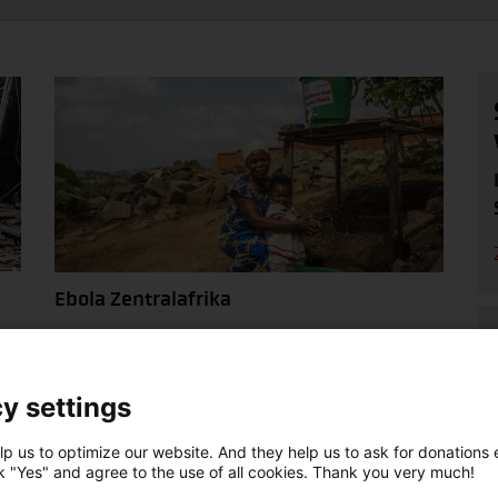
Ebola Zentralafrika
Notstand in der DR Kongo: Dort greift das
Ebola-Virus um sich. Unser Bündnis leistet
den Menschen Nothilfe – unterstützen Sie
y settings
m
dabei!
p us to optimize our website. And they help us to ask for donations ef
ck "Yes" and agree to the use of all cookies. Thank you very much!