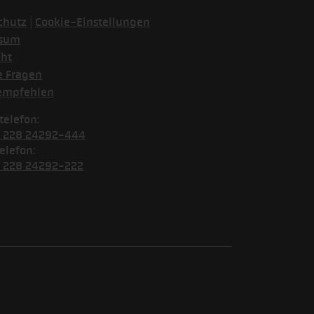
|
chutz
Cookie-Einstellungen
ssum
cht
e Fragen
empfehlen
telefon:
) 228 24292-444
elefon:
) 228 24292-222