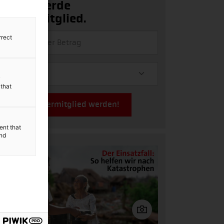
Ja, ich werde
Fördermitglied.
rrect
y
 that
Jetzt Fördermitglied werden!
ent that
and