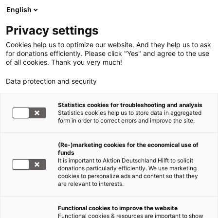
English
Privacy settings
Cookies help us to optimize our website. And they help us to ask
for donations efficiently. Please click "Yes" and agree to the use
of all cookies. Thank you very much!
Data protection and security
Statistics cookies for troubleshooting and analysis
Statistics cookies help us to store data in aggregated
form in order to correct errors and improve the site.
(Re-)marketing cookies for the economical use of
funds
It is important to Aktion Deutschland Hilft to solicit
donations particularly efficiently. We use marketing
Armut
cookies to personalize ads and content so that they
are relevant to interests.
Weltweit leben mehr als 760 Millionen Menschen
Functional cookies to improve the website
in extremer Armut, vor allem in Subsahara-Afrika
Functional cookies & resources are important to show