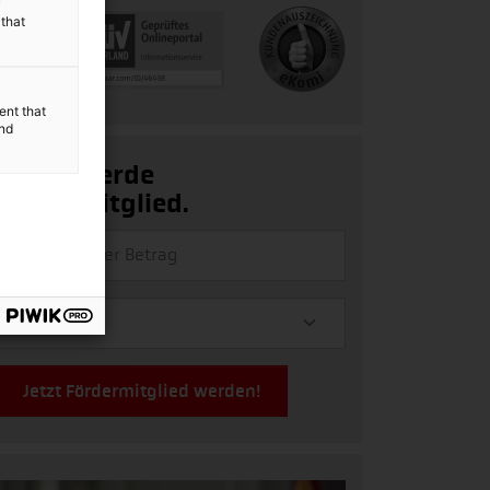
y
 that
ent that
and
Ja, ich werde
Fördermitglied.
Jetzt Fördermitglied werden!