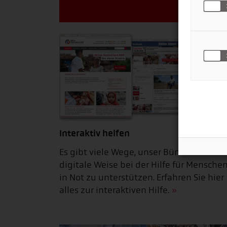
Interaktiv helfen
Es gibt viele Wege, unser Bündnis auf
digitale Weise bei der Hilfe für Mensche
in Not zu unterstützen. Erfahren Sie hier
alles zur interaktiven Hilfe.