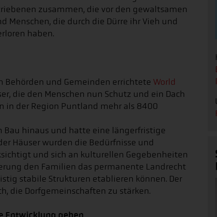
ertriebenen zusammen, die vor den gewaltsamen
 Menschen, die durch die Dürre ihr Vieh und
rloren haben.
en Behörden und Gemeinden errichtete
World
er, die den Menschen nun Schutz und ein Dach
n in der Region Puntland mehr als 8400
n Bau hinaus und hatte eine längerfristige
g der Häuser wurden die Bedürfnisse und
ichtigt und sich an kulturellen Gegebenheiten
gierung den Familien das permanente Landrecht
istig stabile Strukturen etablieren können. Der
h, die Dorfgemeinschaften zu stärken.
te Entwicklung geben