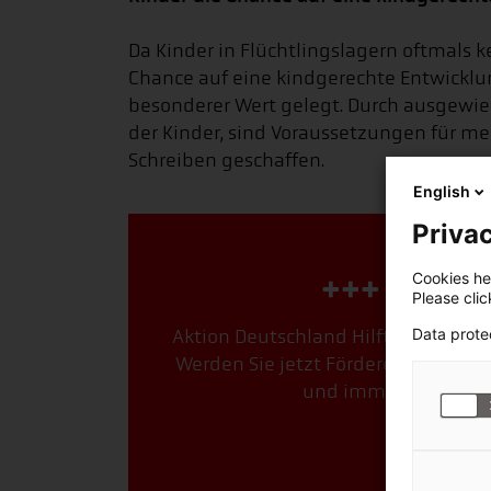
Da Kinder in Flüchtlingslagern oftmals 
Chance auf eine kindgerechte Entwicklu
besonderer Wert gelegt. Durch ausgewie
der Kinder, sind Voraussetzungen für m
Schreiben geschaffen.
English
Privac
+++ Dauer
Cookies hel
Please cli
Data prote
Aktion Deutschland Hilft ist das st
Werden Sie jetzt Förderer. Mit Ihre
und immer genau dort
Jetzt F