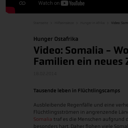
Startseite
Hilfseinsätze
Hunger in Afrika
Video: Som
Hunger Ostafrika
Video: Somalia - Wo
Familien ein neues
18.02.2014
Tausende leben in Flüchtlingscamps
Ausbleibende Regenfälle und eine verhe
Flüchtlingsströmen in angrenzende Länd
Somalia
traf es die Menschen aufgrund 
besonders hart. Daher flohen viele Somal