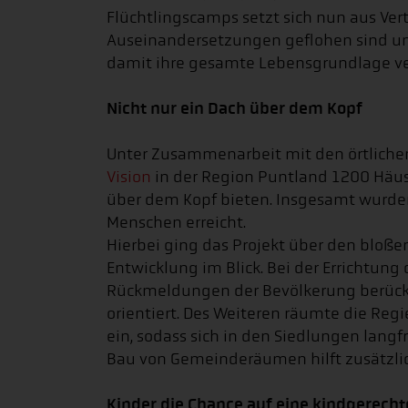
Flüchtlingscamps setzt sich nun aus V
Auseinandersetzungen geflohen sind und
damit ihre gesamte Lebensgrundlage ve
Nicht nur ein Dach über dem Kopf
Unter Zusammenarbeit mit den örtlich
Vision
in der Region Puntland 1200 Häus
über dem Kopf bieten. Insgesamt wurde
Menschen erreicht.
Hierbei ging das Projekt über den bloße
Entwicklung im Blick. Bei der Errichtun
Rückmeldungen der Bevölkerung berücks
orientiert. Des Weiteren räumte die Re
ein, sodass sich in den Siedlungen langfr
Bau von Gemeinderäumen hilft zusätzlic
Kinder die Chance auf eine kindgerech