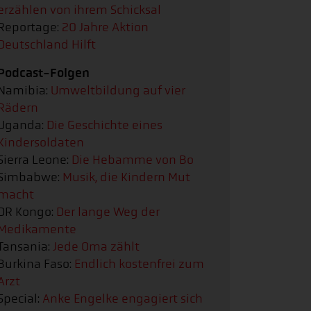
erzählen von ihrem Schicksal
Reportage:
20 Jahre Aktion
Deutschland Hilft
Podcast-Folgen
Namibia:
Umweltbildung auf vier
Rädern
Uganda:
Die Geschichte eines
Kindersoldaten
Sierra Leone:
Die Hebamme von Bo
Simbabwe:
Musik, die Kindern Mut
macht
DR Kongo:
Der lange Weg der
Medikamente
Tansania:
Jede Oma zählt
Burkina Faso:
Endlich kostenfrei zum
Arzt
Special:
Anke Engelke engagiert sich