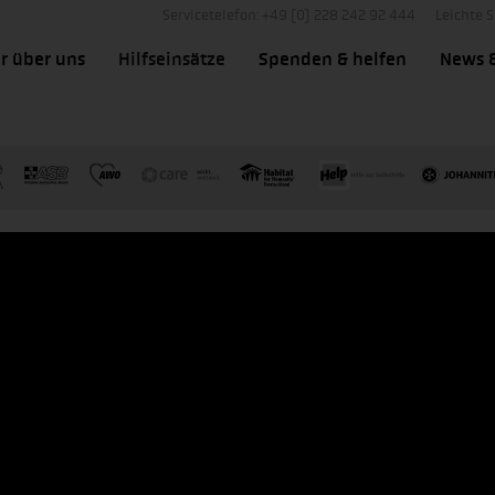
Servicetelefon: +49 (0) 228 242 92 444
Leichte 
r über uns
Hilfseinsätze
Spenden & helfen
News 