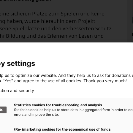
keine sicheren Plätze zum Spielen und keine
ng haben, wurde hierauf in dem Projekt
sene Spielplätze und den verbesserten Schutz
ehr Bildung und das Erlernen von Lesen und
y settings
haft helfen +++
p us to optimize our website. And they help us to ask for donations ef
ck "Yes" and agree to the use of all cookies. Thank you very much!
ction and security
arke Bündnis von über 20 Hilfsorganisationen.
r regelmäßigen Spende helfen Sie Tag für Tag
Statistics cookies for troubleshooting and analysis
, wo die Not am größten ist.
Statistics cookies help us to store data in aggregated form in order to co
errors and improve the site.
örderer werden!
(Re-)marketing cookies for the economical use of funds