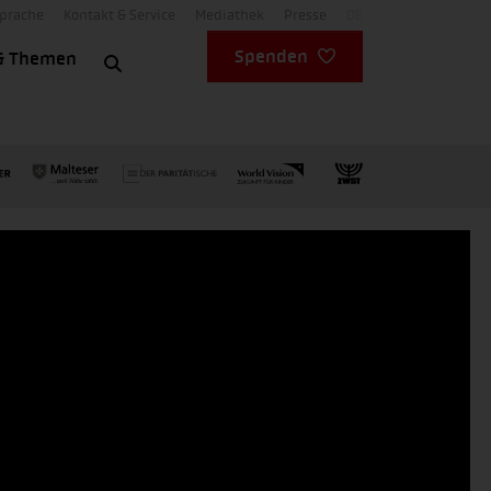
Sprache
Kontakt & Service
Mediathek
Presse
DE
Spenden
& Themen