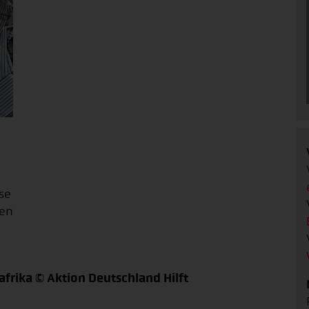
se
hen
frika © Aktion Deutschland Hilft