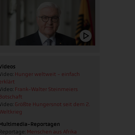
Videos
Video:
Hunger weltweit - einfach
erklärt
Video:
Frank-Walter Steinmeiers
Botschaft
Video:
Größte Hungersnot seit dem 2.
Weltkrieg
Multimedia-Reportagen
Reportage:
Menschen aus Afrika