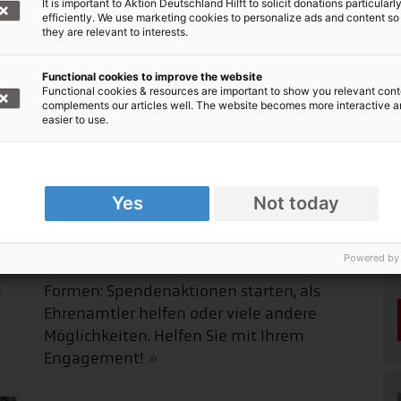
It is important to Aktion Deutschland Hilft to solicit donations particularl
efficiently. We use marketing cookies to personalize ads and content so
they are relevant to interests.
Functional cookies to improve the website
Functional cookies & resources are important to show you relevant cont
complements our articles well. The website becomes more interactive 
easier to use.
Yes
Not today
Aktiv Helfen
Powered by
Aktiv helfen können Sie in verschiedenen
n
Formen: Spendenaktionen starten, als
Ehrenamtler helfen oder viele andere
Möglichkeiten. Helfen Sie mit Ihrem
Engagement!