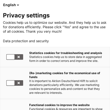
English
Privacy settings
Cookies help us to optimize our website. And they help us to ask
for donations efficiently. Please click "Yes" and agree to the use
of all cookies. Thank you very much!
Data protection and security
Ostafrika
Statistics cookies for troubleshooting and analysis
Statistics cookies help us to store data in aggregated
Impfkampagne in Kenia
form in order to correct errors and improve the site.
gestartet
(Re-)marketing cookies for the economical use of
funds
12.04.2012
It is important to Aktion Deutschland Hilft to solicit
donations particularly efficiently. We use marketing
cookies to personalize ads and content so that they
LandsAid startet Impfkampagne in Kenia –
are relevant to interests.
Hauptsächlich Kinder unter fünf Jahren sowie
Frauen im gebärfähigen Alter werden geimpft
Functional cookies to improve the website
Functional cookies & resources are important to show