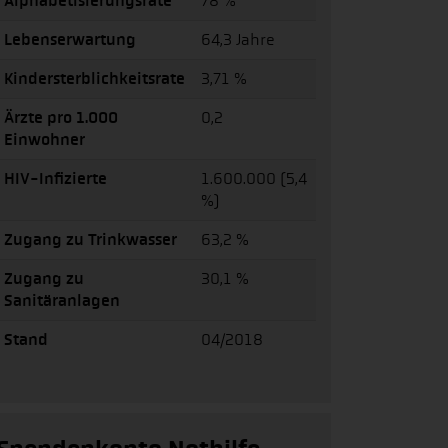
Alphabetisierungsrate
78 %
Lebenserwartung
64,3 Jahre
Kindersterblichkeitsrate
3,71 %
Ärzte pro 1.000
0,2
Einwohner
HIV-Infizierte
1.600.000 (5,4
%)
Zugang zu Trinkwasser
63,2 %
Zugang zu
30,1 %
Sanitäranlagen
Stand
04/2018