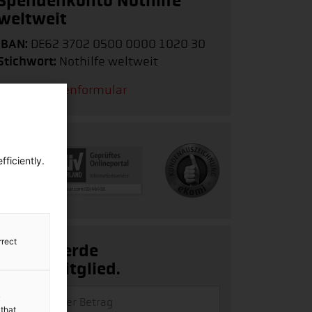
Spendenkonto Nothilfe
weltweit
IBAN:
DE62 3702 0500 0000 1020 30
Stichwort:
Nothilfe weltweit
Zum Spendenformular
ficiently.
rrect
Ja, ich werde
Fördermitglied.
y
 that