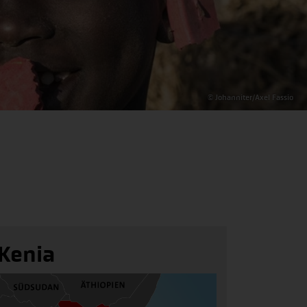
© Johanniter/Axel Fassio
Kenia