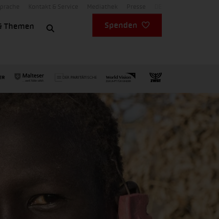
Sprache
Kontakt & Service
Mediathek
Presse
DE
Spenden
& Themen