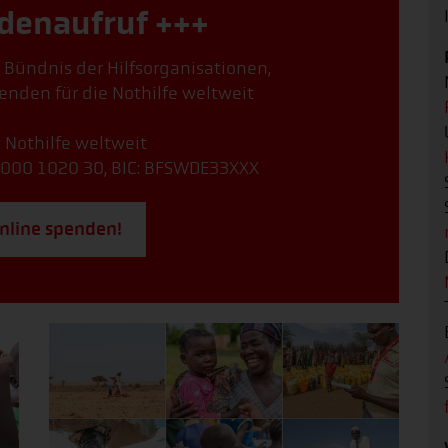
denaufruf +++
, Bündnis der Hilfsorganisationen,
enden für die Nothilfe weltweit
: Nothilfe weltweit
000 1020 30, BIC: BFSWDE33XXX
online spenden!