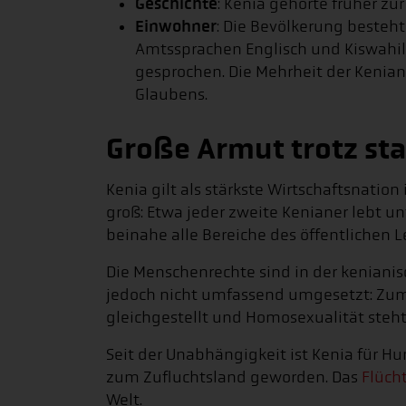
Geschichte
: Kenia gehörte früher zur
Einwohner
: Die Bevölkerung besteh
Amtssprachen Englisch und Kiswahi
gesprochen. Die Mehrheit der Kenian
Glaubens.
Große Armut trotz sta
Kenia gilt als stärkste Wirtschaftsnation 
groß: Etwa jeder zweite Kenianer lebt u
beinahe alle Bereiche des öffentlichen L
Die Menschenrechte sind in der kenianis
jedoch nicht umfassend umgesetzt: Zum
gleichgestellt und Homosexualität steht 
Seit der Unabhängigkeit ist Kenia für
zum Zufluchtsland geworden. Das
Flüch
Welt.