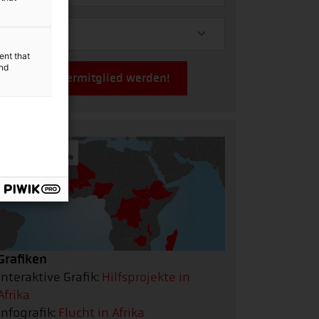
ent that
and
Jetzt Fördermitglied werden!
Grafiken
Interaktive Grafik:
Hilfsprojekte in
Afrika
Infografik:
Flucht in Afrika