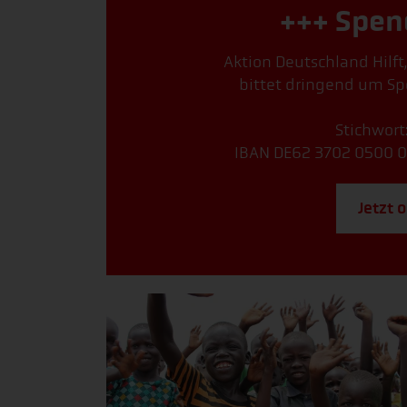
+++ Spen
Aktion Deutschland Hilft
bittet dringend um Sp
Stichwort
IBAN DE62 3702 0500 0
Jetzt 