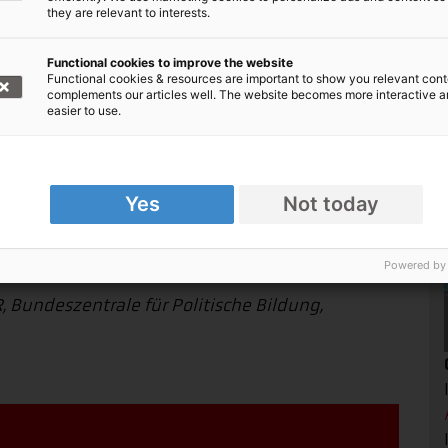
they are relevant to interests.
Functional cookies to improve the website
Functional cookies & resources are important to show you relevant cont
complements our articles well. The website becomes more interactive 
easier to use.
ahllose
Kinder
sind mangel- oder unterernährt.
 unbezahlbar, Krankenhäuser gibt es nur in
Yes
Not today
ten wie Durchfall- oder Lungenkrankheiten sind
hr als eine Million Aidswaisen.
Powered by
, Bundeszentrale für Politische Bildung,