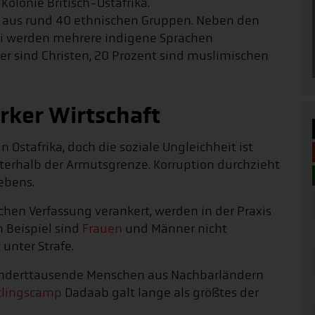
 Kolonie Britisch-Ostafrika.
t aus rund 40 ethnischen Gruppen. Neben den
li werden mehrere indigene Sprachen
er sind Christen, 20 Prozent sind muslimischen
rker Wirtschaft
in Ostafrika, doch die soziale Ungleichheit ist
nterhalb der Armutsgrenze. Korruption durchzieht
ebens.
chen Verfassung verankert, werden in der Praxis
 Beispiel sind
Frauen
und Männer nicht
unter Strafe.
 Hunderttausende Menschen aus Nachbarländern
tlingscamp
Dadaab galt lange als größtes der