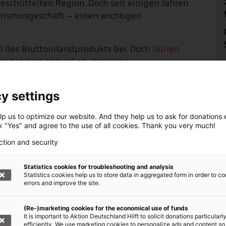
eschüttelten Region. Doch seit einigen Jahren
urismusgeschäft – einen wichtigen
el des Bruttoinlandprodukts bei. Doch
Dürren
ndes sind so trocken, dass eine
gar nicht möglich ist. Geschützte Wälder werden
. Der Viktoriasee, Wasserreservoir für viele
y settings
lastet.
p us to optimize our website. And they help us to ask for donations ef
ck "Yes" and agree to the use of all cookies. Thank you very much!
ction and security
ationen rund um den
ent
Statistics cookies for troubleshooting and analysis
Statistics cookies help us to store data in aggregated form in order to co
errors and improve the site.
(Re-)marketing cookies for the economical use of funds
It is important to Aktion Deutschland Hilft to solicit donations particularl
efficiently. We use marketing cookies to personalize ads and content so