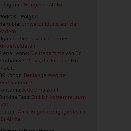
Infografik:
Hunger in Afrika
Podcast-Folgen
Namibia:
Umweltbildung auf vier
Rädern
Uganda:
Die Geschichte eines
Kindersoldaten
Sierra Leone:
Die Hebamme von Bo
Simbabwe:
Musik, die Kindern Mut
macht
DR Kongo:
Der lange Weg der
Medikamente
Tansania:
Jede Oma zählt
Burkina Faso:
Endlich kostenfrei zum
Arzt
Special:
Anke Engelke engagiert sich
für Afrika
Weitere Informationen