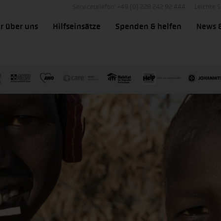
Servicetelefon: +49 (0) 228 242 92 444
Leichte 
r über uns
Hilfseinsätze
Spenden & helfen
News 