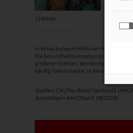
13 Bilder
In Kenia hungern Millionen Menschen, z
Die Gesundheitsversorgung ist für viele
größeren Städten. Vermeidbare Krankhei
häufig Todesursache. In Kenia gibt es me
Quellen: CIA (The World Factbook), UNHCR
Auswärtiges Amt (Stand: 08/2018)