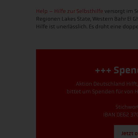
Help – Hilfe zur Selbsthilfe
versorgt im 
Regionen Lakes State, Western Bahr El G
Hilfe ist unerlässlich. Es droht eine do
+++ Spen
Aktion Deutschland Hilft
bittet um Spenden für von H
Stichwort
IBAN DE62 37
Jetzt 