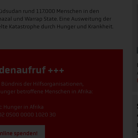
Südsudan rund 117.000 Menschen in den
hazal und Warrap State. Eine Ausweitung der
ppelte Katastrophe durch Hunger und Krankheit.
denaufruf +++
, Bündnis der Hilfsorganisationen,
unger betroffene Menschen in Afrika:
: Hunger in Afrika
02 0500 0000 1020 30
online spenden!