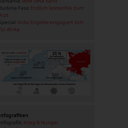
Tansania:
Jede Oma zählt
Burkina Faso:
Endlich kostenfrei zum
Arzt
Special:
Anke Engelke engagiert sich
für Afrika
Infografiken
Infografik:
Krieg & Hunger