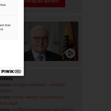
Jetzt Fördermitglied werden!
y
 that
ent that
and
Videos
Video:
Hunger weltweit - einfach
erklärt
Video:
Frank-Walter Steinmeiers
Botschaft
Video:
Größte Hungersnot seit dem 2.