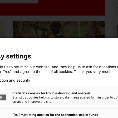
y settings
p us to optimize our website. And they help us to ask for donations ef
ck "Yes" and agree to the use of all cookies. Thank you very much!
Jetzt spenden: Hunger in Afrika
ction and security
In vielen Ländern Afrikas sind Millionen
Menschen vom Hungertod bedroht. Wie
Statistics cookies for troubleshooting and analysis
unser Bündnis dank Ihrer Spende hilft,
Statistics cookies help us to store data in aggregated form in order to co
errors and improve the site.
nen
erfahren Sie hier!
(Re-)marketing cookies for the economical use of funds