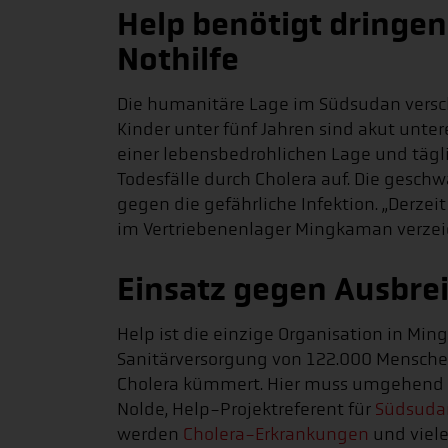
Help benötigt dringend
Nothilfe
Die humanitäre Lage im Südsudan verschä
Kinder unter fünf Jahren sind akut unter
einer lebensbedrohlichen Lage und tägli
Todesfälle durch Cholera auf. Die gesch
gegen die gefährliche Infektion. „Derzeit
im Vertriebenenlager Mingkaman verzei
Einsatz gegen Ausbre
Help ist die einzige Organisation in Mi
Sanitärversorgung von 122.000 Mensch
Cholera kümmert. Hier muss umgehend di
Nolde, Help-Projektreferent für
Südsuda
werden
Cholera-Erkrankungen
und viele