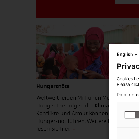
English
Privac
Cookies hel
Please cli
Hungersnöte
Data prote
Weltweit leiden Millionen Menschen
Hunger. Die Folgen der Klimakrise,
Konflikte und Armut können zu
Hungersnot führen. Weitere Informatio
lesen Sie hier.