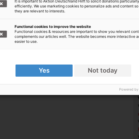
It is important to Aktion Deutschland Hilft to solicit donations particularl
efficiently. We use marketing cookies to personalize ads and content so
they are relevant to interests.
scher Hilfsorganisationen
Functional cookies to improve the website
Functional cookies & resources are important to show you relevant cont
complements our articles well. The website becomes more interactive 
easier to use.
Yes
Not today
Powered by