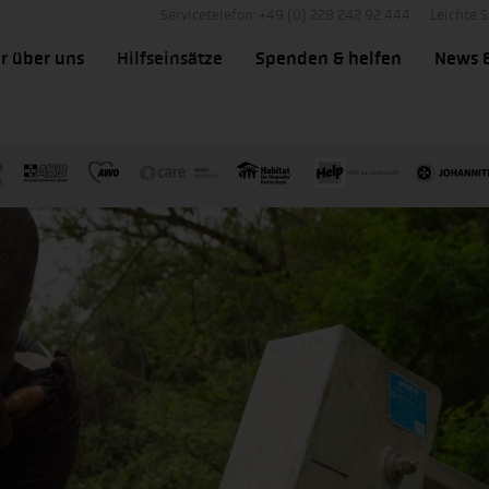
Servicetelefon: +49 (0) 228 242 92 444
Leichte 
r über uns
Hilfseinsätze
Spenden & helfen
News 