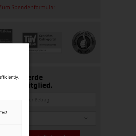
Zum Spendenformular
Ja, ich werde
ficiently.
Fördermitglied.
rrect