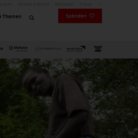
Sprache
Kontakt & Service
Mediathek
Presse
DE
Spenden
& Themen