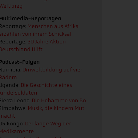
Weltkrieg
Multimedia-Reportagen
Reportage:
Menschen aus Afrika
erzählen von ihrem Schicksal
Reportage:
20 Jahre Aktion
Deutschland Hilft
Podcast-Folgen
Namibia:
Umweltbildung auf vier
Rädern
Uganda:
Die Geschichte eines
Kindersoldaten
Sierra Leone:
Die Hebamme von Bo
Simbabwe:
Musik, die Kindern Mut
macht
DR Kongo:
Der lange Weg der
Medikamente