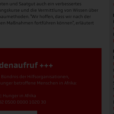
ten und Saatgut auch ein verbessertes
ngskurse und die Vermittlung von Wissen über
umethoden. "Wir hoffen, dass wir nach der
amen Maßnahmen fortführen können", erläutert
denaufruf +++
, Bündnis der Hilfsorganisationen,
unger betroffene Menschen in Afrika:
: Hunger in Afrika
02 0500 0000 1020 30