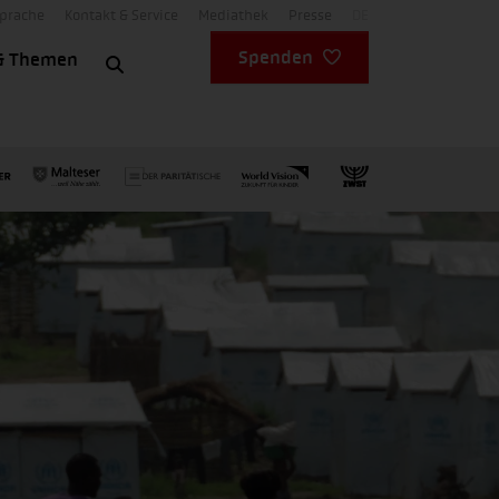
Sprache
Kontakt & Service
Mediathek
Presse
DE
Spenden
& Themen