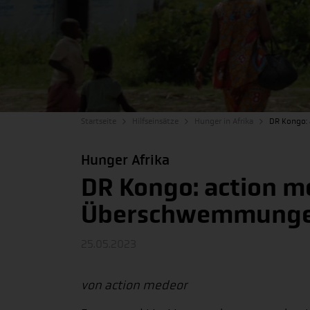
Startseite
Hilfseinsätze
Hunger in Afrika
DR Kongo:
Hunger Afrika
DR Kongo: action me
Überschwemmung
25.05.2023
von action medeor