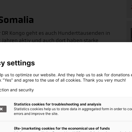
 Somalia
r DR Kongo geht es auch Hunderttausenden in
t Jahren aktiv und auch dort haben starke
 große Schäden angerichtet. In der Region
lüsse sind über die Ufer getreten, ganze Dörfer
y settings
nden Dörfern und Camps Schutz gesucht. Durch
p us to optimize our website. And they help us to ask for donations ef
ck "Yes" and agree to the use of all cookies. Thank you very much!
 notdürftigen Unterkünften verbreiten sich
berichtet Alessa Behler.
ction and security
uständig und macht sich gerade auf den Weg
Statistics cookies for troubleshooting and analysis
 der lokalen Partnerorganisation WARDI zu
Statistics cookies help us to store data in aggregated form in order to co
errors and improve the site.
inik, die bislang durch die Dörfer fuhr und nun
h die Überlebenden nach der Flut gerettet haben.
(Re-)marketing cookies for the economical use of funds