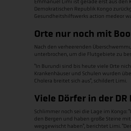
Emmanuel Limi ist gerade erst aus den 
Demokratischen Republik Kongo zurückge
Gesundheitshilfswerks action medeor wa
Orte nur noch mit Boo
Nach den verheerenden Überschwemmung
unterbrochen, um die Flutgebiete zu bes
"In Burundi sind bis heute viele Orte ni
Krankenhäuser und Schulen wurden üb
Cholera breitet sich aus", schildert Limi.
Viele Dörfer in der DR
Schlimmer noch sei die Lage im Kongo: 
den Bergen und haben große Steine mit s
weggewischt haben", berichtet Limi. "Der