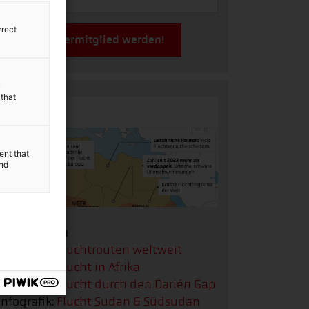
rrect
Jetzt Fördermitglied werden!
y
 that
ent that
and
Infografiken
Infografik:
Fluchtrouten weltweit
Infografik:
Flucht in Afrika
Infografik:
Flucht durch den Darién Gap
Infografik:
Flucht Sudan & Südsudan