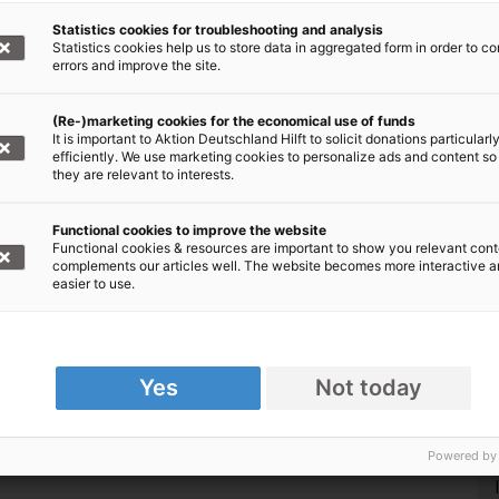
Statistics cookies for troubleshooting and analysis
Statistics cookies help us to store data in aggregated form in order to co
online spenden!
errors and improve the site.
(Re-)marketing cookies for the economical use of funds
It is important to Aktion Deutschland Hilft to solicit donations particularl
efficiently. We use marketing cookies to personalize ads and content so
n: Afrika
they are relevant to interests.
Functional cookies to improve the website
Functional cookies & resources are important to show you relevant cont
complements our articles well. The website becomes more interactive 
easier to use.
Yes
Not today
Powered by