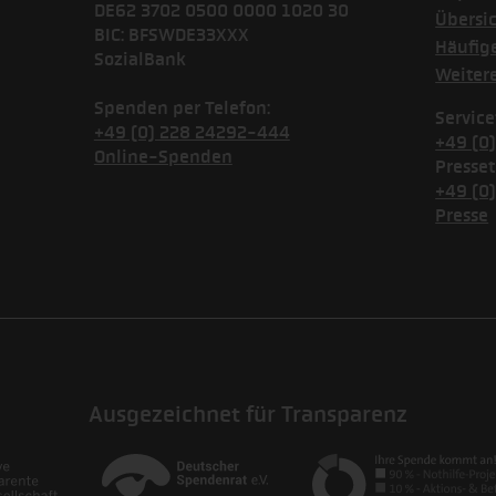
DE62 3702 0500 0000 1020 30
Übersi
BIC: BFSWDE33XXX
Häufig
SozialBank
Weiter
Spenden per Telefon:
Service
+49 (0) 228 24292-444
+49 (0
Online-Spenden
Presset
+49 (0
Presse
Ausgezeichnet für Transparenz