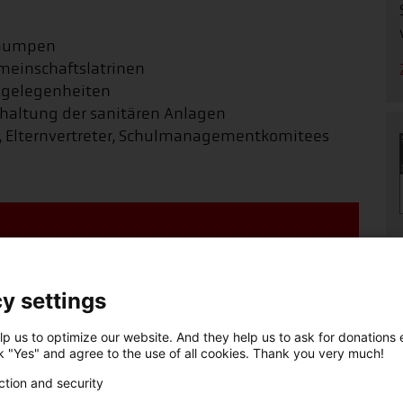
dpumpen
meinschaftslatrinen
hgelegenheiten
nhaltung der sanitären Anlagen
, Elternvertreter, Schulmanagementkomitees
denaufruf +++
y settings
, Bündnis der Hilfsorganisationen,
enden für die Nothilfe weltweit
p us to optimize our website. And they help us to ask for donations ef
ck "Yes" and agree to the use of all cookies. Thank you very much!
: Nothilfe weltweit
ction and security
000 1020 30, BIC: BFSWDE33XXX