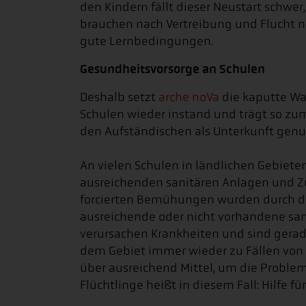
den Kindern fällt dieser Neustart schwer
brauchen nach Vertreibung und Flucht n
gute Lernbedingungen.
Gesundheitsvorsorge an Schulen
Deshalb setzt
arche noVa
die kaputte Wa
Schulen wieder instand und trägt so zum
den Aufständischen als Unterkunft genu
An vielen Schulen in ländlichen Gebieten
ausreichenden sanitären Anlagen und Zu
forcierten Bemühungen wurden durch den
ausreichende oder nicht vorhandene sa
verursachen Krankheiten und sind gerade 
dem Gebiet immer wieder zu Fällen von
über ausreichend Mittel, um die Problem
Flüchtlinge heißt in diesem Fall: Hilfe fü