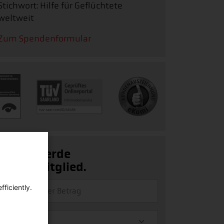
Stichwort: Hilfe für Geflüchtete
weltweit
Zum Spendenformular
Ja, ich werde
Fördermitglied.
ficiently.