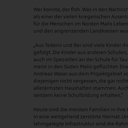
Wer konnte, der floh. Was in den Nachr
als einer der vielen kriegerischen Ause
für die Menschen im Norden Malis Leben
und den angrenzenden Landkreisen wu
„Aus Tedeini und Ber sind viele Kinder i
gefolgt. Die Kinder aus anderen Schule
auch im Speziellen an der Schule für Ta
meist in den Süden Malis geflüchtet. Et
Andreas Waser aus dem Projektgebiet vo
diejenigen nicht vergessen, die gar nicht
allerärmsten Haushalten stammen. Auch 
seitdem keine Schulbildung erhalten.“
Heute sind die meisten Familien in ihre
in eine weitgehend zerstörte Heimat. Un
lahmgelegte Infrastruktur sind die Ra