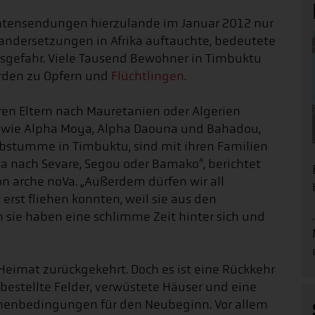
ichtensendungen hierzulande im Januar 2012 nur
inandersetzungen in Afrika auftauchte, bedeutete
sgefahr. Viele Tausend Bewohner in Timbuktu
rden zu Opfern und
Flüchtlingen
.
hren Eltern nach Mauretanien oder Algerien
n, wie Alpha Moya, Alpha Daouna und Bahadou,
ubstumme in Timbuktu, sind mit ihren Familien
wa nach Sevare, Segou oder Bamako“, berichtet
n arche noVa. „Außerdem dürfen wir all
 erst fliehen konnten, weil sie aus den
sie haben eine schlimme Zeit hinter sich und
 Heimat zurückgekehrt. Doch es ist eine Rückkehr
bestellte Felder, verwüstete Häuser und eine
hmenbedingungen für den Neubeginn. Vor allem