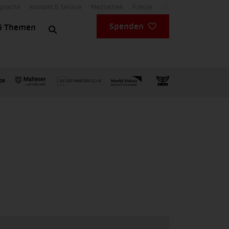
Sprache
Kontakt & Service
Mediathek
Presse
DE
Spenden
& Themen