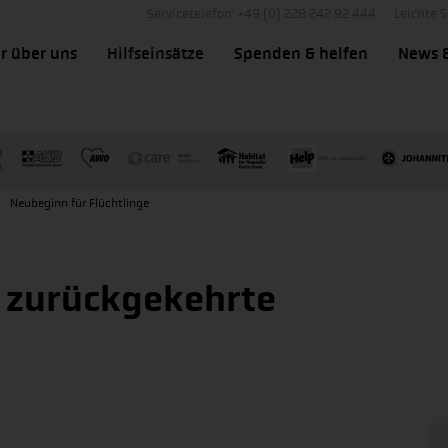
Servicetelefon: +49 (0) 228 242 92 444
Leichte 
r über uns
Hilfseinsätze
Spenden & helfen
News 
Neubeginn für Flüchtlinge
r zurückgekehrte