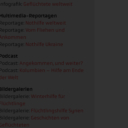
Infografik:
Geflüchtete weltweit
Multimedia-Reportagen
Reportage:
Nothilfe weltweit
Reportage:
Vom Fliehen und
Ankommen
Reportage:
Nothilfe Ukraine
Podcast
Podcast:
Angekommen, und weiter?
Podcast:
Kolumbien – Hilfe am Ende
der Welt
Bildergalerien
Bildergalerie:
Winterhilfe für
Flüchtlinge
Bildergalerie:
Flüchtlingshilfe Syrien
Bildergalerie:
Geschichten von
Geflüchteten