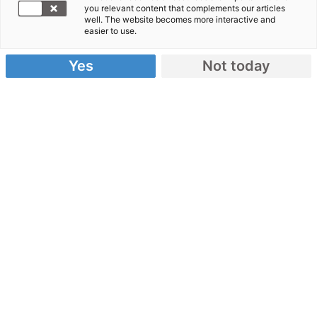
you relevant content that complements our articles
Senegal
well. The website becomes more interactive and
easier to use.
Yes
Not today
Senegal – ein Überblick
Religion
: Im Senegal leben mehr als 20
verschiedene Ethnien. Die Mehrheit der
Bevölkerung ist islamisch geprägt.
Sprache
: Französisch ist die offizielle
Staatssprache, die meisten Menschen sprechen
aber Wolof.
Frauen
: Trotz des demokratischen Fortschritts
und voranschreitender Stabilität leiden viele
Frauen unter gesellschaftlichen
Benachteiligungen.
Zur Situation von Frauen & Kindern