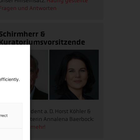
Unser Hilfseinsatz:
Häufig gestellte
Fragen und Antworten
Schirmherr &
Kuratoriumsvorsitzende
ficiently.
Bundespräsident a. D. Horst Köhler &
rrect
Außenministerin Annalena Baerbock:
Erfahren Sie mehr!