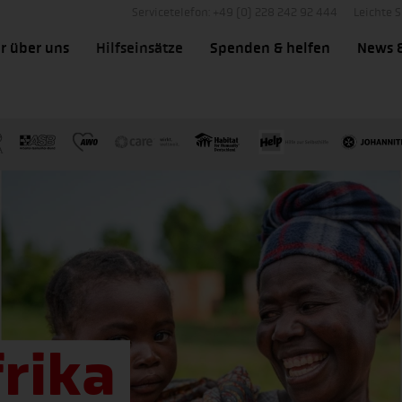
Servicetelefon: +49 (0) 228 242 92 444
Leichte 
r über uns
Hilfseinsätze
Spenden & helfen
News 
frika