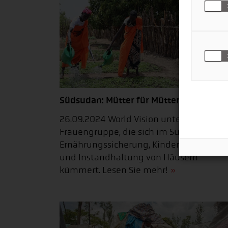
Südsudan: Mütter für Mütter
26.09.2024 World Vision unterstützt ein
Frauengruppe, die sich im Südsudan um
Ernährungssicherung, Kindererziehung
und Instandhaltung von Häusern
kümmert. Lesen Sie mehr!