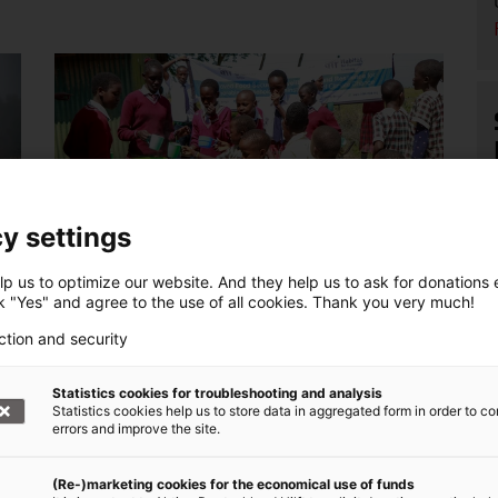
y settings
Kenia: Den Hunger nachhaltig bekämpfen
p us to optimize our website. And they help us to ask for donations ef
ck "Yes" and agree to the use of all cookies. Thank you very much!
26.09.2024 Um die Ernährung in Kenia
m
ction and security
nachhaltig zu sichern, unterstützt die
Hilfsorganisation Habitat for Humanity die
nd
Statistics cookies for troubleshooting and analysis
lokale Bevölkerung auf vielfältige Weise.
Statistics cookies help us to store data in aggregated form in order to co
errors and improve the site.
(Re-)marketing cookies for the economical use of funds