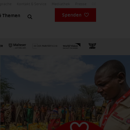
Sprache
Kontakt & Service
Mediathek
Presse
DE
Spenden
& Themen