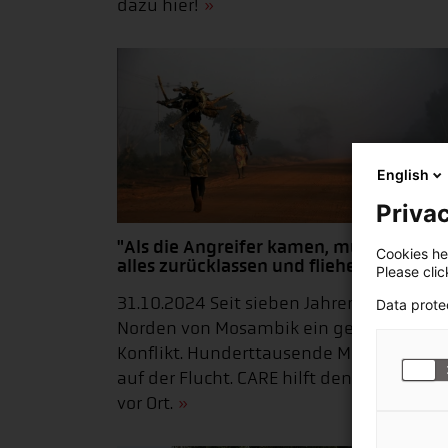
dazu hier!
English
Privac
"Als die Angreifer kamen, mussten wir
Cookies hel
alles zurücklassen und fliehen"
Please cli
31.10.2024 Seit sieben Jahren herrscht i
Data prote
Norden von Mosambik ein gewaltvoller
Konflikt. Hunderttausende Menschen si
auf der Flucht. CARE hilft den Menschen
vor Ort.