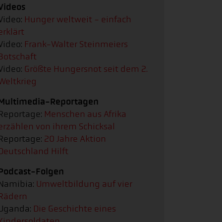
Videos
Video:
Hunger weltweit - einfach
erklärt
Video:
Frank-Walter Steinmeiers
Botschaft
Video:
Größte Hungersnot seit dem 2.
Weltkrieg
Multimedia-Reportagen
Reportage:
Menschen aus Afrika
erzählen von ihrem Schicksal
Reportage:
20 Jahre Aktion
Deutschland Hilft
Podcast-Folgen
Namibia:
Umweltbildung auf vier
Rädern
Uganda:
Die Geschichte eines
Kindersoldaten