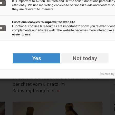
It is important to Aktion Deutschland Hilft to solicit donations particularl
efficiently. We use marketing cookies to personalize ads and content so
they are relevant to interests.
Functional cookies to improve the website
Functional cookies & resources are important to show you relevant cont
complements our articles well. The website becomes more interactive 
easier to use.
Hilfe nach Überschwemmungen in
Tansania
Yes
Not today
e
26.09.2024 Im April 2024 trafen schwere
Unwetter Tansania. Fast 60 Menschen
Powered by
verloren dabei ihre Leben. action medeor
berichtet vom Einsatz im
Katastrophengebiet.