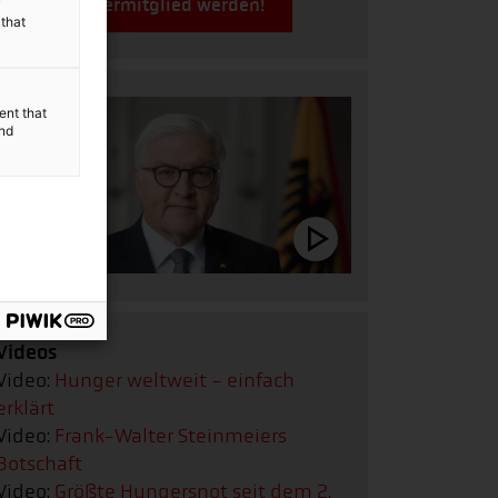
Jetzt Fördermitglied werden!
y
 that
ent that
and
Videos
Video:
Hunger weltweit - einfach
erklärt
Video:
Frank-Walter Steinmeiers
Botschaft
Video:
Größte Hungersnot seit dem 2.