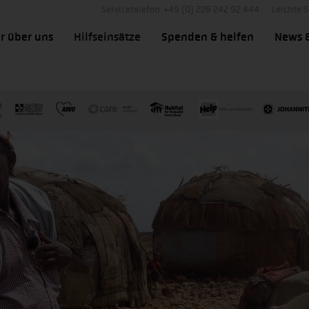
Servicetelefon: +49 (0) 228 242 92 444
Leichte 
r über uns
Hilfseinsätze
Spenden & helfen
News 