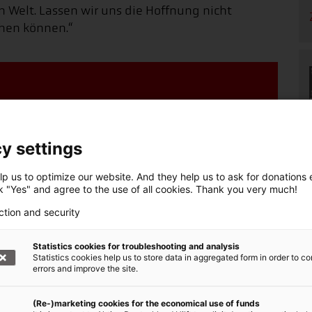
n Welt. Lassen wir uns die Hoffnung nicht
hen können.“
denaufruf +++
, Bündnis der Hilfsorganisationen,
y settings
unger betroffene Menschen in Afrika:
p us to optimize our website. And they help us to ask for donations ef
ck "Yes" and agree to the use of all cookies. Thank you very much!
: Hunger in Afrika
02 0500 0000 1020 30
ction and security
Statistics cookies for troubleshooting and analysis
online spenden!
Statistics cookies help us to store data in aggregated form in order to co
errors and improve the site.
(Re-)marketing cookies for the economical use of funds