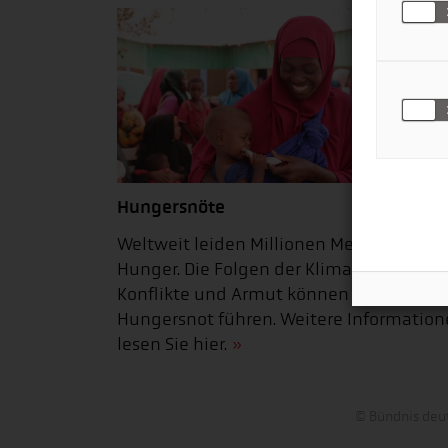
Hungersnöte
Weltweit leiden Millionen Menschen
Hunger. Die Folgen der Klimakrise,
Konflikte und Armut können zu
Hungersnot führen. Weitere Informatio
lesen Sie hier.
© Bündnis deut