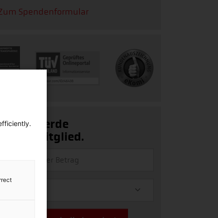
Zum Spendenformular
Ja, ich werde
ficiently.
Fördermitglied.
rrect