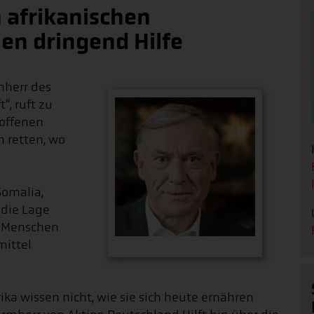
 afrikanischen
en dringend Hilfe
mherr des
“, ruft zu
roffenen
n retten, wo
Somalia,
 die Lage
n Menschen
mittel
ka wissen nicht, wie sie sich heute ernähren