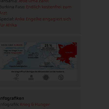
Tansania:
Jede Oma zählt
Burkina Faso:
Endlich kostenfrei zum
Arzt
Special:
Anke Engelke engagiert sich
für Afrika
Infografiken
Infografik:
Krieg & Hunger