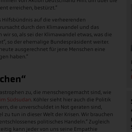
chirmherr von Aktion Deutschland Hilft bin über die
nt erreichen, bestürzt.“
 Hilfsbündnis auf die verheerenden
rursacht durch den Klimawandel und das
 wir so, als sei der Klimawandel etwas, was die
t“, so der ehemalige Bundespräsident weiter.
 heute ausgerechnet für jene Menschen eine
gen haben.“
ichen“
atastrophen zu, die menschengemacht sind, wie
 im Südsudan
. Köhler sieht hier auch die Politik
rn, die unverschuldet in Not geraten sind,
l zu tun in dieser Welt der Krisen. Wir brauchen
entschlossenes politisches Handeln.“ Zugleich
hzeitig kann jeder von uns seine Empathie