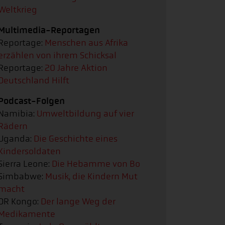
Weltkrieg
Multimedia-Reportagen
Reportage:
Menschen aus Afrika
erzählen von ihrem Schicksal
Reportage:
20 Jahre Aktion
Deutschland Hilft
Podcast-Folgen
Namibia:
Umweltbildung auf vier
Rädern
Uganda:
Die Geschichte eines
Kindersoldaten
Sierra Leone:
Die Hebamme von Bo
Simbabwe:
Musik, die Kindern Mut
macht
DR Kongo:
Der lange Weg der
Medikamente