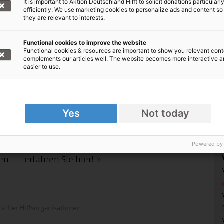
It is important to Aktion Deutschland Hilft to solicit donations particularl
efficiently. We use marketing cookies to personalize ads and content so
they are relevant to interests.
Functional cookies to improve the website
Functional cookies & resources are important to show you relevant cont
complements our articles well. The website becomes more interactive 
easier to use.
Jetzt spenden: Hunger in Afrika
Yes
Not today
In vielen Ländern Afrikas sind Millionen
Menschen vom Hungertod bedroht. Wie
Powered by
unser Bündnis dank Ihrer Spende hilft,
nen
erfahren Sie hier!
scher Hilfsorganisationen