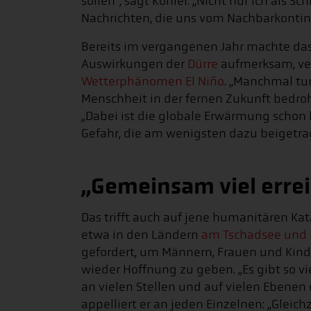
sollen“, sagt Köhler. „Nicht nur ich als S
Nachrichten, die uns vom Nachbarkontine
Bereits im vergangenen Jahr machte das
Auswirkungen der
Dürre
aufmerksam, ve
Wetterphänomen El Niño
. „Manchmal tun
Menschheit in der fernen Zukunft bedroh
„Dabei ist die globale Erwärmung schon
Gefahr, die am wenigsten dazu beigetra
„Gemeinsam viel erre
Das trifft auch auf jene humanitären K
etwa in den Ländern
am Tschadsee und
gefordert, um Männern, Frauen und Kinde
wieder Hoffnung zu geben. „Es gibt so vie
an vielen Stellen und auf vielen Ebenen 
appelliert er an jeden Einzelnen: „Gleic