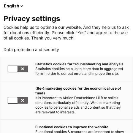
English
Privacy settings
Cookies help us to optimize our website. And they help us to ask
for donations efficiently. Please click "Yes" and agree to the use
of all cookies. Thank you very much!
Data protection and security
Ostafrika
Statistics cookies for troubleshooting and analysis
Statistics cookies help us to store data in aggregated
Die Gründe für den Hunger
form in order to correct errors and improve the site.
04.10.2011
(Re-)marketing cookies for the economical use of
funds
It is important to Aktion Deutschland Hilft to solicit
Bereits vor Jahren wurde gewarnt
donations particularly efficiently. We use marketing
cookies to personalize ads and content so that they
are relevant to interests.
FEWSNET steht für „Famine Early Warning Systems
Network“ und ist ein von der US-
Functional cookies to improve the website
Entwicklungsbehörde USAID finanziertes
Functional cookies & resources are important to show