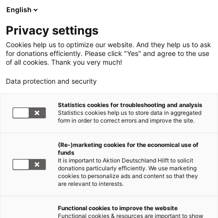
English
Privacy settings
Cookies help us to optimize our website. And they help us to ask
for donations efficiently. Please click "Yes" and agree to the use
of all cookies. Thank you very much!
Data protection and security
Hunger Ostafrika
Statistics cookies for troubleshooting and analysis
Statistics cookies help us to store data in aggregated
World Vision fordert:
form in order to correct errors and improve the site.
Afrikanische Union muss Heft in
(Re-)marketing cookies for the economical use of
die Hand nehmen
funds
It is important to Aktion Deutschland Hilft to solicit
24.08.2011
donations particularly efficiently. We use marketing
cookies to personalize ads and content so that they
are relevant to interests.
Im Vorfeld der Geberkonferenz der Afrikanischen
Union, die sich morgen in Äthiopien mit der
Functional cookies to improve the website
Functional cookies & resources are important to show