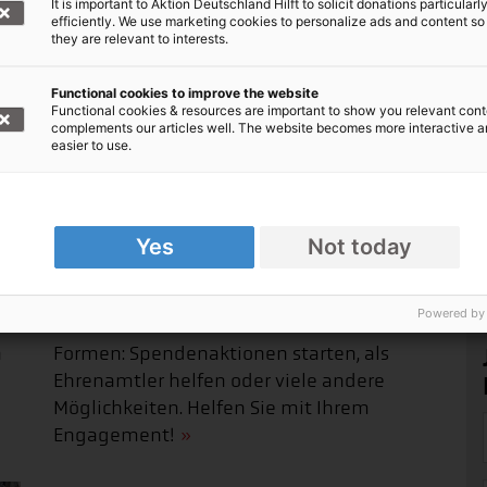
It is important to Aktion Deutschland Hilft to solicit donations particularl
efficiently. We use marketing cookies to personalize ads and content so
they are relevant to interests.
Functional cookies to improve the website
Functional cookies & resources are important to show you relevant cont
complements our articles well. The website becomes more interactive 
easier to use.
Yes
Not today
Aktiv Helfen
Powered by
Aktiv helfen können Sie in verschiedenen
n
Formen: Spendenaktionen starten, als
Ehrenamtler helfen oder viele andere
Möglichkeiten. Helfen Sie mit Ihrem
Engagement!