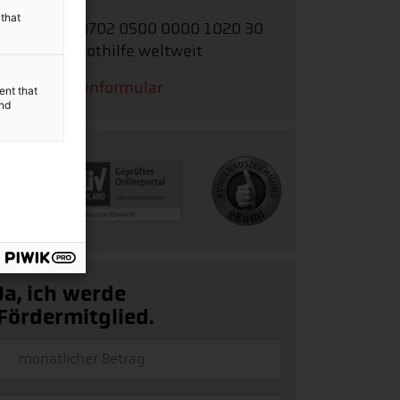
y
 that
IBAN:
DE62 3702 0500 0000 1020 30
Stichwort:
Nothilfe weltweit
Zum Spendenformular
ent that
and
Ja, ich werde
Fördermitglied.