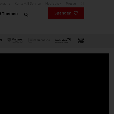
Sprache
Kontakt & Service
Mediathek
Presse
DE
Spenden
& Themen