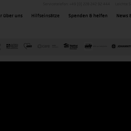
Servicetelefon: +49 (0) 228 242 92 444
Leichte 
r über uns
Hilfseinsätze
Spenden & helfen
News 