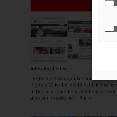
Interaktiv helfen
Es gibt viele Wege, unser Bündnis auf
digitale Weise bei der Hilfe für Mensche
in Not zu unterstützen. Erfahren Sie hier
alles zur interaktiven Hilfe.