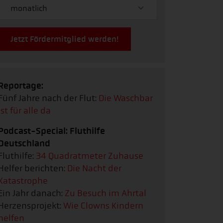
Jetzt Fördermitglied werden!
Reportage:
Fünf Jahre nach der Flut:
Die Waschbar
ist für alle da
Podcast-Special: Fluthilfe
Deutschland
Fluthilfe:
34 Quadratmeter Zuhause
Helfer berichten:
Die Nacht der
Katastrophe
Ein Jahr danach:
Zu Besuch im Ahrtal
Herzensprojekt:
Wie Clowns Kindern
helfen