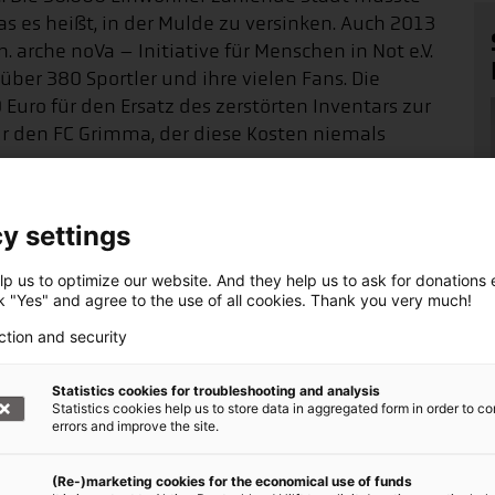
s es heißt, in der Mulde zu versinken. Auch 2013
 arche noVa – Initiative für Menschen in Not e.V.
ber 380 Sportler und ihre vielen Fans. Die
 Euro für den Ersatz des zerstörten Inventars zur
ür den FC Grimma, der diese Kosten niemals
y settings
haft helfen +++
p us to optimize our website. And they help us to ask for donations ef
ck "Yes" and agree to the use of all cookies. Thank you very much!
ction and security
arke Bündnis von über 20 Hilfsorganisationen.
r regelmäßigen Spende helfen Sie Tag für Tag
Statistics cookies for troubleshooting and analysis
, wo die Not am größten ist.
Statistics cookies help us to store data in aggregated form in order to co
errors and improve the site.
örderer werden!
(Re-)marketing cookies for the economical use of funds