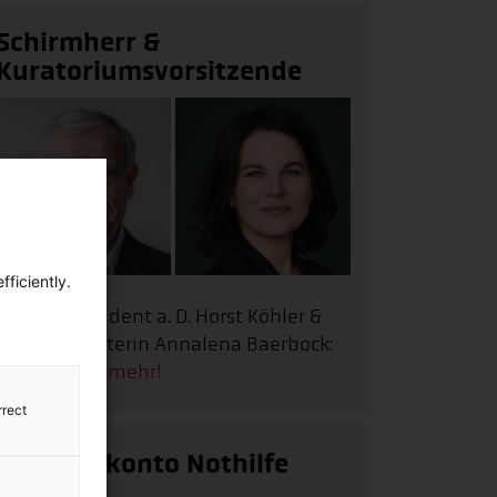
Schirmherr &
Kuratoriumsvorsitzende
ficiently.
Bundespräsident a. D. Horst Köhler &
Außenministerin Annalena Baerbock:
Erfahren Sie mehr!
rrect
Spendenkonto Nothilfe
weltweit