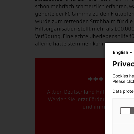
schon mehrfach schmerzlich erfahren, wa
gehörte der FC Grimma zu den Flutopfern.
wurde zum rettenden Strohhalm für die ü
Hilfsorganisation stellt mehr als 100.000
Verfügung. Eine echte Überlebenshilfe f
alleine hätte stemmen können.
English
Privac
+++ Dauer
Cookies hel
Please cli
Data prote
Aktion Deutschland Hilft ist das st
Werden Sie jetzt Förderer. Mit Ihre
und immer genau dort
Jetzt F