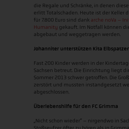
die Regale und Schränke, in denen diese
erlitt Totalschaden. Heute ist der Keller
für 7.800 Euro sind dank
arche noVa – Ini
Humanity
gekauft. Im Notfall können di
abgebaut und weggetragen werden.
Johanniter unterstützen Kita Elbspatze
Fast 200 Kinder werden in der Kindertag
Sachsen betreut. Die Einrichtung liegt 
Sommer 2013 schwer getroffen. Die Gro
zerstört und mussten instandgesetzt we
abgeschlossen.
Überlebenshilfe für den FC Grimma
„Nicht schon wieder“ – nirgendwo in Sa
Stoßseufzer öfter zu hören als in Grimm