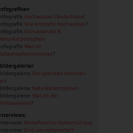
Infografiken
Infografik:
Hochwasser Deutschland
Infografik:
Wie entsteht Hochwasser
?
Infografik:
Klimawandel &
Naturkatastrophen
Infografik:
Was ist
Katastrophenvorsorge
?
Bildergalerien
Bildergalerie:
Die Spenden kommen
an
!
Bildergalerie:
Naturkatastrophen
Bildergalerie:
Was ist der
Klimawandel
?
Interviews:
Interview:
Klimaforscher Saleemul Huq
Interview:
Sind wir vorbereitet?