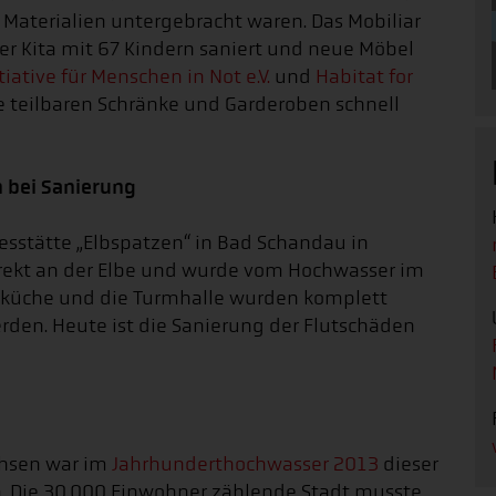
 Materialien untergebracht waren. Das Mobiliar
 der Kita mit 67 Kindern saniert und neue Möbel
tiative für Menschen in Not e.V.
und
Habitat for
e teilbaren Schränke und Garderoben schnell
n bei Sanierung
esstätte „Elbspatzen“ in Bad Schandau in
direkt an der Elbe und wurde vom Hochwasser im
ßküche und die Turmhalle wurden komplett
rden. Heute ist die Sanierung der Flutschäden
chsen war im
Jahrhunderthochwasser 2013
dieser
a. Die 30.000 Einwohner zählende Stadt musste