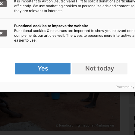
It is important to Aktion Deutschland Hilft to solicit donations particularl
efficiently. We use marketing cookies to personalize ads and content so
they are relevant to interests.
Functional cookies to improve the website
Functional cookies & resources are important to show you relevant cont
complements our articles well. The website becomes more interactive 
easier to use.
Yes
Not today
Powered by
© Handicap International/Madagaskar