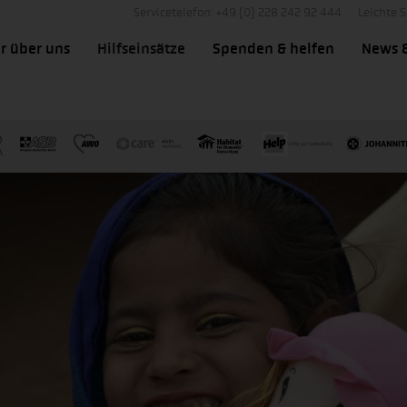
Servicetelefon: +49 (0) 228 242 92 444
Leichte 
r über uns
Hilfseinsätze
Spenden & helfen
News 