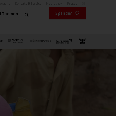
Sprache
Kontakt & Service
Mediathek
Presse
DE
Spenden
& Themen