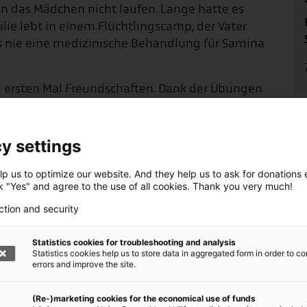
n das Mädchen nicht laufen. Lange hatte es
lie lebt in einem Flüchtlingscamp, der Vater
ns nie eine medizinische Behandlung für Samina
 ersten Mal Freundschaften. Dank der Übungen
und beweglicher. Ihre Betreuerin Sumaira Bibi
ät im Freien sehr glücklich. Wir haben deutlich
n und geistigen Entwicklung festgestellt. Kinder
y settings
 und spielen."
p us to optimize our website. And they help us to ask for donations ef
er Wege, damit Saminas Fortschritte trotz der
ck "Yes" and agree to the use of all cookies. Thank you very much!
ir haben den Kontakt zu ihrer Mutter
ction and security
ie regelmäßig mit Samina zu Hause ihre Übungen
e Bewegung tut dem kleinen Mädchen gut und
Statistics cookies for troubleshooting and analysis
n mit den Freunden zu überbrücken.
Statistics cookies help us to store data in aggregated form in order to co
errors and improve the site.
ufklärung für alle
(Re-)marketing cookies for the economical use of funds