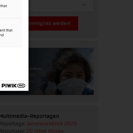
y
 that
Jetzt Fördermitglied werden!
ent that
and
Multimedia-Reportagen
Reportage:
Jahresrückblick 2020
Reportage:
20 Jahre Aktion