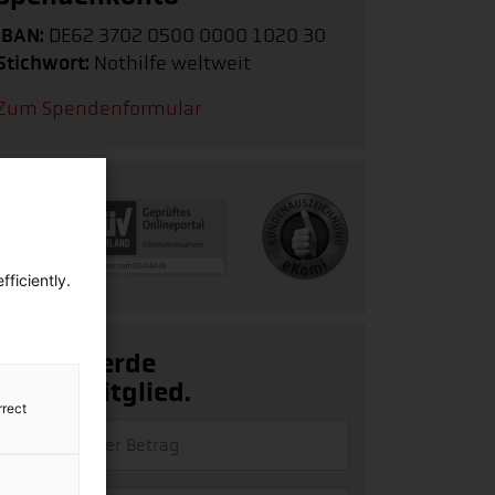
IBAN:
DE62 3702 0500 0000 1020 30
Stichwort:
Nothilfe weltweit
Zum Spendenformular
ficiently.
Ja, ich werde
Fördermitglied.
rrect