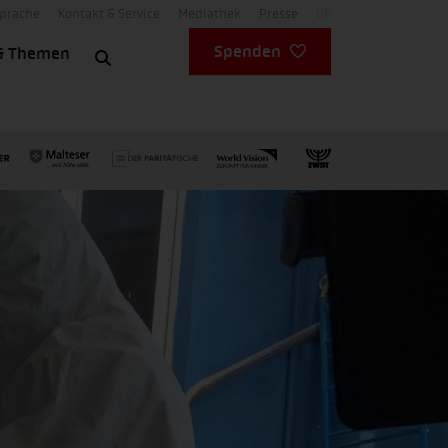
Sprache
Kontakt & Service
Mediathek
Presse
DE
Spenden
& Themen