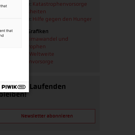
y
Bildergalerie:
Katastrophenvorsorge
 that
gegen Krankheiten
Bildergalerie:
Hilfe gegen den Hunger
Interaktive Grafiken
ent that
and
Infografik:
Klimawandel und
Naturkatastrophen
Infografik:
Weltweite
Katastrophenvorsorge
Auf dem Laufenden
bleiben!
Newsletter abonnieren