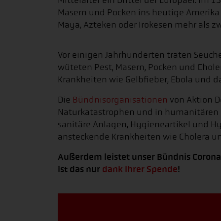
Mittelalter ein Drittel der Europäer. Im
Masern und Pocken ins heutige Amerika e
Maya, Azteken oder Irokesen mehr als zwe
Vor einigen Jahrhunderten traten Seuchen
wüteten Pest, Masern, Pocken und Choler
Krankheiten wie Gelbfieber, Ebola und d
Die
Bündnisorganisationen
von Aktion D
Naturkatastrophen und in humanitären 
sanitäre Anlagen, Hygieneartikel und Hy
ansteckende Krankheiten wie Cholera u
Außerdem leistet unser Bündnis Corona-
ist das nur
dank Ihrer Spende
!