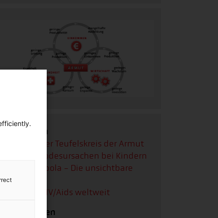
ficiently.
Infografiken
Infografik:
Der Teufelskreis der Armut
Infografik:
Todesursachen bei Kindern
Infografik:
Ebola - Die unsichtbare
Gefahr
rrect
Infografik:
HIV/Aids weltweit
Bildergalerien