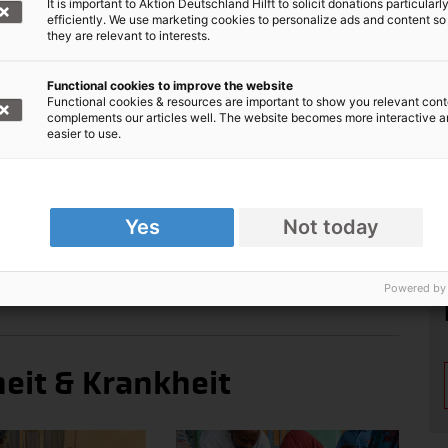
It is important to Aktion Deutschland Hilft to solicit donations particularl
efficiently. We use marketing cookies to personalize ads and content so
they are relevant to interests.
he im Jahr 2020 die ganze Welt in Atem. Das
Functional cookies to improve the website
s Menschen in keinem Land der Welt immun
Functional cookies & resources are important to show you relevant cont
complements our articles well. The website becomes more interactive 
ie Gefahr, dass neue Krankheiten entstehen und
easier to use.
üngerer Zeit sind Influenza-Pandemien; etwa die
"Schweinegrippe". Diese und andere
Yes
Not today
. Der Grund: Die Viren verändern sich ständig, so
neuen Grippeart nur schwer fertig wird. Einen
rig.
Powered by
heit & Krankheit