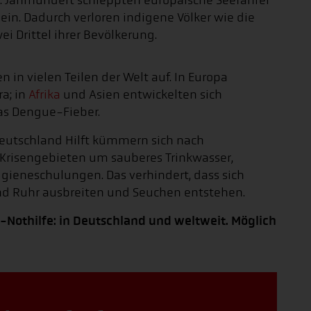
 15. Jahrhundert schleppten europäische Seefahrer
in. Dadurch verloren indigene Völker wie die
i Drittel ihrer Bevölkerung.
 in vielen Teilen der Welt auf. In Europa
a; in
Afrika
und Asien entwickelten sich
as Dengue-Fieber.
eutschland Hilft kümmern sich nach
Krisengebieten um sauberes Trinkwasser,
gieneschulungen. Das verhindert, dass sich
nd Ruhr ausbreiten und Seuchen entstehen.
Nothilfe: in Deutschland und weltweit. Möglich