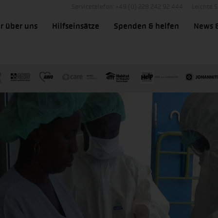
Servicetelefon: +49 (0) 228 242 92 444
Leichte 
r über uns
Hilfseinsätze
Spenden & helfen
News 