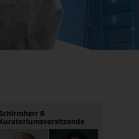
© ASB/Gambia
Schirmherr &
Kuratoriumsvorsitzende