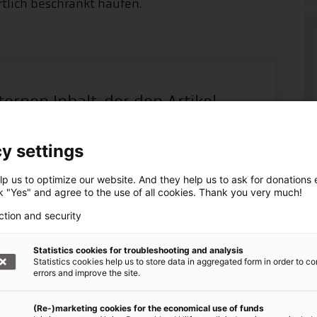
rtlich beschränkt häufen.
ternen Inhalt, der den Artikel
r den externen Inhalt mit einem
ieder ausblenden.
y settings
p us to optimize our website. And they help us to ask for donations ef
ck "Yes" and agree to the use of all cookies. Thank you very much!
erne Inhalte angezeigt werden. Damit können
men übermittelt werden. Mehr in unserer
ction and security
Statistics cookies for troubleshooting and analysis
Statistics cookies help us to store data in aggregated form in order to co
errors and improve the site.
Influenza, Coronavirus und
(Re-)marketing cookies for the economical use of funds