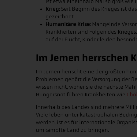
ist etwa eineinhalb Mal so groß wie 
Krieg
: Seit Beginn des Krieges ist 
gezeichnet.
Humanitäre Krise
: Mangelnde Verso
Krankheiten sind Folgen des Kriege
auf der Flucht, Kinder leiden besonde
Im Jemen herrschen K
Im Jemen herrscht eine der größten hum
Problemen gehört die Versorgung der B
wissen nicht, woher sie die nächste Mah
Hungersnot führen Krankheiten wie
Cho
Innerhalb des Landes sind mehrere Mill
Viele leben unter katastrophalen Bedi
werden, ist es für internationale Organis
umkämpfte Land zu bringen.