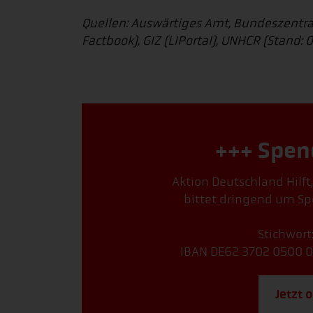
Quellen: Auswärtiges Amt, Bundeszentrale
Factbook), GIZ (LIPortal), UNHCR (Stand:
+++ Spen
Aktion Deutschland Hilft
bittet dringend um Sp
Stichwort
IBAN DE62 3702 0500 0
Jetzt 