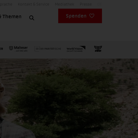
Sprache
Kontakt & Service
Mediathek
Presse
DE
Spenden
& Themen