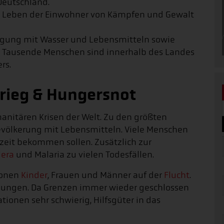
Deutschland.
das Leben der Einwohner von Kämpfen und Gewalt
rgung mit Wasser und Lebensmitteln sowie
s. Tausende Menschen sind innerhalb des Landes
rs.
rieg & Hungersnot
anitären Krisen der Welt. Zu den größten
evölkerung mit Lebensmitteln. Viele Menschen
lzeit bekommen sollen. Zusätzlich zur
lera
und Malaria zu vielen Todesfällen.
ionen
Kinder
, Frauen und Männer auf der
Flucht
.
ngungen. Da Grenzen immer wieder geschlossen
ationen sehr schwierig, Hilfsgüter in das