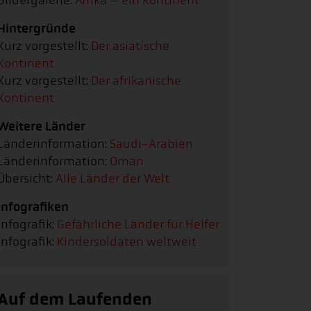
Bildergalerie:
Afrika – ein Kontinent
Hintergründe
Kurz vorgestellt:
Der asiatische
Kontinent
Kurz vorgestellt:
Der afrikanische
Kontinent
Weitere Länder
Länderinformation:
Saudi-Arabien
Länderinformation:
Oman
Übersicht:
Alle Länder der Welt
Infografiken
Infografik:
Gefährliche Länder für Helfer
Infografik:
Kindersoldaten weltweit
Auf dem Laufenden