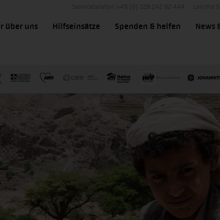
Servicetelefon: +49 (0) 228 242 92 444
Leichte 
r über uns
Hilfseinsätze
Spenden & helfen
News 