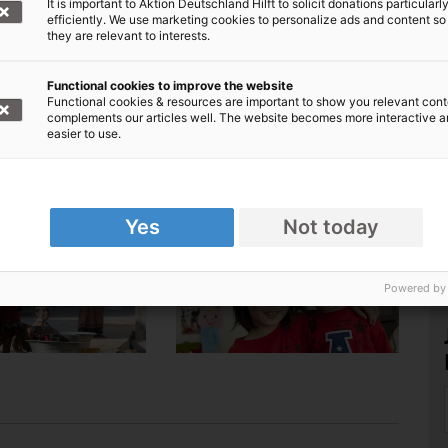
It is important to Aktion Deutschland Hilft to solicit donations particularl
die Not der Menschen.
efficiently. We use marketing cookies to personalize ads and content so
they are relevant to interests.
zialwesen sind stark unterentwickelt. Besonders
al. Auch die
Wasserversorgung
stellt im Jemen
Functional cookies to improve the website
Functional cookies & resources are important to show you relevant cont
complements our articles well. The website becomes more interactive 
easier to use.
ationen rund um Asien
Yes
Not today
Powered by