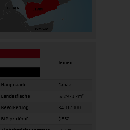
Jemen
Hauptstadt
Sanaa
Landesfläche
527.970 km²
Bevölkerung
34.017.000
BIP pro Kopf
$ 552