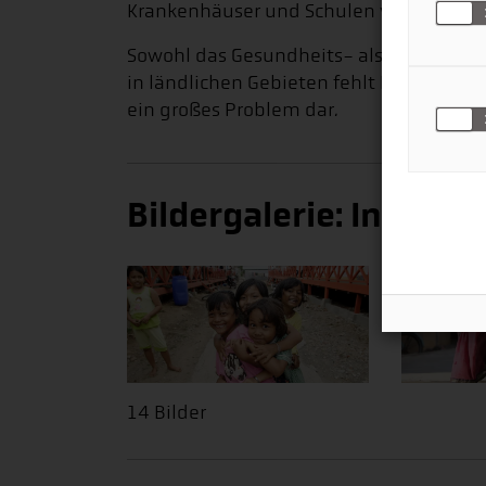
Krankenhäuser und Schulen verschärfen 
Sowohl das Gesundheits- als auch das So
in ländlichen Gebieten fehlt Fachperson
ein großes Problem dar
.
Bildergalerie: Inform
14 Bilder