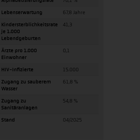
Alphabetisierungsrate
70,1 %
Lebenserwartung
67,8 Jahre
Kindersterblichkeitsrate
41,3
je 1.000
Lebendgeburten
Ärzte pro 1.000
0,1
Einwohner
HIV-Infizierte
15.000
Zugang zu sauberem
61,8 %
Wasser
Zugang zu
54,8 %
Sanitäranlagen
Stand
04/2025