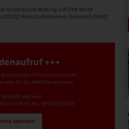
 für politische Bildung, CIA (The World
 04/2025), Wirtschaftskammer Österreich (WKÖ)
denaufruf +++
, Bündnis der Hilfsorganisationen,
enden für die Nothilfe weltweit
: Nothilfe weltweit
000 1020 30, BIC: BFSWDE33XXX
online spenden!