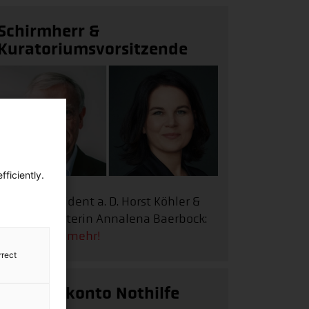
Schirmherr &
Kuratoriumsvorsitzende
ficiently.
Bundespräsident a. D. Horst Köhler &
Außenministerin Annalena Baerbock:
Erfahren Sie mehr!
rrect
Spendenkonto Nothilfe