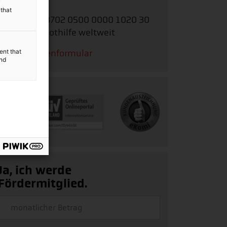
weltweit
y
 that
IBAN:
DE62 3702 0500 0000 1020 30
Stichwort:
Nothilfe weltweit
ent that
Zum Spendenformular
and
Ja, ich werde
Fördermitglied.