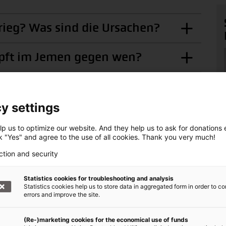
ieg? Was sind die Ursachen?
mpft im Jemen gegen wen?
ginn des Jemenkrieges?
y settings
 des Jemens – kurz
p us to optimize our website. And they help us to ask for donations ef
ck "Yes" and agree to the use of all cookies. Thank you very much!
ction and security
ten humanitären
Statistics cookies for troubleshooting and analysis
Statistics cookies help us to store data in aggregated form in order to co
t
errors and improve the site.
eschlossene öffentliche Einrichtungen wie
(Re-)marketing cookies for the economical use of funds