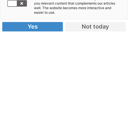
you relevant content that complements our articles
Algerien
well. The website becomes more interactive and
easier to use.
Yes
Not today
Algerien – ein Überblick
Karte
: Algerien liegt im Norden Afrikas am
Mittelmeer und ist flächenmäßig einer der
größten Staaten des Kontinents. Ein Großteil
des Landes ist Wüste.
Einwohner
: 99 Prozent der Menschen dort sind
muslimischen Glaubens. Die offiziellen
Landessprachen sind Arabisch und die
berberische Sprache Tamazight. Im Alltag wird
aber häufig Französisch gesprochen.
Ungleichheit
: In vielen gesellschaftlichen
Bereichen sind Frauen benachteiligt.