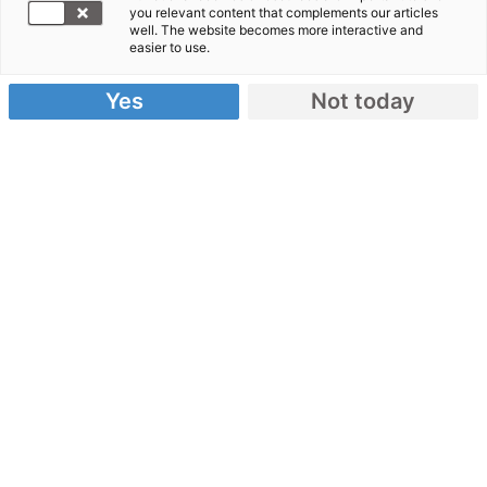
you relevant content that complements our articles
Nigeria
well. The website becomes more interactive and
easier to use.
Yes
Not today
Nigeria – ein Überblick
Einwohner
: Nigeria ist der
bevölkerungsreichste Staat Afrikas.
Religion
: Neben Islam und Christentum
praktizieren die Menschen in Nigeria
verschiedene indigene Religionen.
Geschichte
: Bis 1960 war Nigeria von
Großbritannien abhängig. Nach Jahren der
Militärherrschaft wird nun versucht,
demokratische Strukturen aufzubauen.
Die Menschenrechtslage ist kritisch