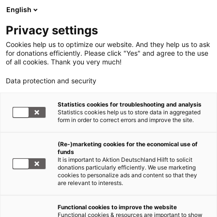
English
Privacy settings
Cookies help us to optimize our website. And they help us to ask
for donations efficiently. Please click "Yes" and agree to the use
of all cookies. Thank you very much!
Data protection and security
Statistics cookies for troubleshooting and analysis
Statistics cookies help us to store data in aggregated
form in order to correct errors and improve the site.
(Re-)marketing cookies for the economical use of
Jetzt
funds
spenden
It is important to Aktion Deutschland Hilft to solicit
donations particularly efficiently. We use marketing
cookies to personalize ads and content so that they
are relevant to interests.
Functional cookies to improve the website
Zyklon südliches Afrika: Spenden
Functional cookies & resources are important to show