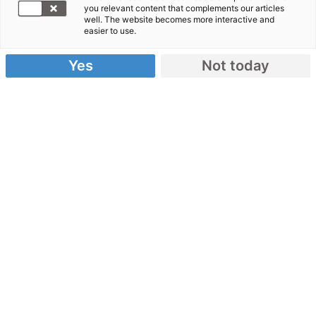
you relevant content that complements our articles
Sie jetzt!
well. The website becomes more interactive and
easier to use.
Mehrere Zyklone haben Madagaskar und
Mosambik hart getroffen und für Verwüstungen
Yes
Not today
und Überschwemmungen gesorgt. Viele Menschen
haben alles verloren und sind dringend auf
humanitäre Hilfe angewiesen.
Helfen Sie uns, zu helfen –
jetzt mit Ihrer Spende!
Spendenkonto:
IBAN: DE62 3702 0500 0000 1020 30
Danke für ihre Spende!