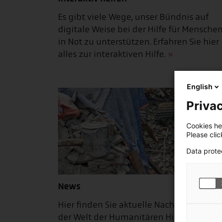
Es gibt viele Wege, unser Bündnis auf
digitale Weise bei der Hilfe für Mensche
in Not zu unterstützen. Erfahren Sie hier
alles zur interaktiven Hilfe.
English
Privac
Cookies hel
Please cli
Data prote
News
Hier finden Sie aktuelle Nachrichten aus
der Welt der Humanitären Hilfe und