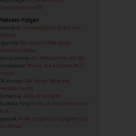
Reportage:
20 Jahre Aktion
Deutschland Hilft
Podcast-Folgen
Namibia:
Umweltbildung auf vier
Rädern
Uganda:
Die Geschichte eines
Kindersoldaten
Sierra Leone:
Die Hebamme von Bo
Simbabwe:
Musik, die Kindern Mut
macht
DR Kongo:
Der lange Weg der
Medikamente
Tansania:
Jede Oma zählt
Burkina Faso:
Endlich kostenfrei zum
Arzt
Special:
Anke Engelke engagiert sich
für Afrika