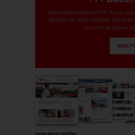
Aktion Deutschland Hilft ist das st
Werden Sie jetzt Förderer. Mit Ihre
und immer genau dort
Jetzt F
Interaktiv helfen