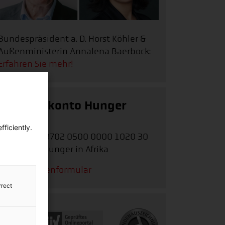
Bundespräsident a. D. Horst Köhler &
Außenministerin Annalena Baerbock:
Erfahren Sie mehr!
Spendenkonto Hunger
Afrika
ficiently.
IBAN:
DE62 3702 0500 0000 1020 30
Stichwort:
Hunger in Afrika
Zum Spendenformular
rrect