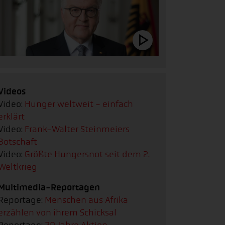
Videos
Video:
Hunger weltweit - einfach
erklärt
Video:
Frank-Walter Steinmeiers
Botschaft
Video:
Größte Hungersnot seit dem 2.
Weltkrieg
Multimedia-Reportagen
Reportage:
Menschen aus Afrika
erzählen von ihrem Schicksal