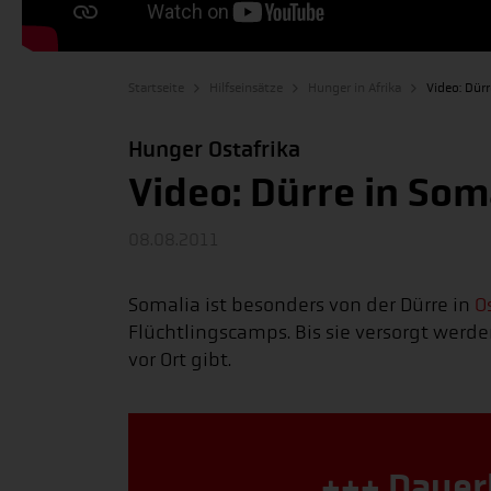
Startseite
Hilfseinsätze
Hunger in Afrika
Video: Dürr
Hunger Ostafrika
Video: Dürre in Som
08.08.2011
Somalia ist besonders von der Dürre in
O
Flüchtlingscamps. Bis sie versorgt werd
vor Ort gibt.
+++ Dauer