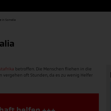
e in Somalia
alia
stafrika
betroffen. Die Menschen fliehen in die
en vergehen oft Stunden, da es zu wenig Helfer
haft helfen +++