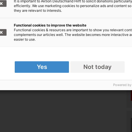
It is important to Aktion Deutschland Hilft to solicit donations particularl
se
efficiently. We use marketing cookies to personalize ads and content so
they are relevant to interests.
hen
Functional cookies to improve the website
Functional cookies & resources are important to show you relevant cont
complements our articles well. The website becomes more interactive 
easier to use.
frika © Aktion Deutschland Hilft
Yes
Not today
Powered by