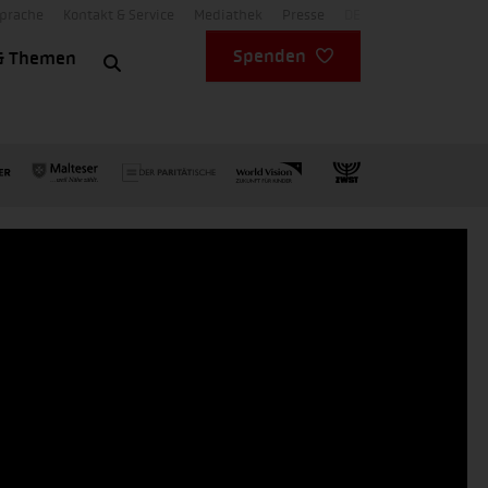
Sprache
Kontakt & Service
Mediathek
Presse
DE
Spenden
& Themen