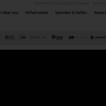
Servicetelefon: +49 (0) 228 242 92 444
Leichte 
r über uns
Hilfseinsätze
Spenden & helfen
News 