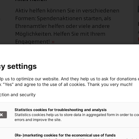
Aktiv helfen können Sie in verschiedenen
n
Formen: Spendenaktionen starten, als
Ehrenamtler helfen oder viele andere
Möglichkeiten. Helfen Sie mit Ihrem
Engagement!
y settings
p us to optimize our website. And they help us to ask for donations ef
ck "Yes" and agree to the use of all cookies. Thank you very much!
ction and security
Statistics cookies for troubleshooting and analysis
Statistics cookies help us to store data in aggregated form in order to co
errors and improve the site.
(Re-)marketing cookies for the economical use of funds