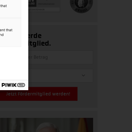
y
 that
ent that
Ja, ich werde
and
Fördermitglied.
Jetzt Fördermitglied werden!