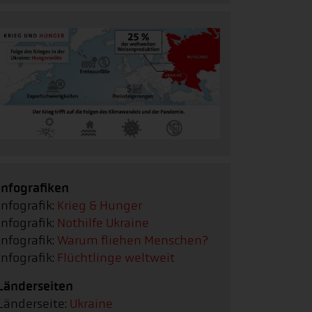
Infografiken
Infografik:
Krieg & Hunger
Infografik:
Nothilfe Ukraine
Infografik:
Warum fliehen Menschen?
Infografik:
Flüchtlinge weltweit
Länderseiten
Länderseite:
Ukraine