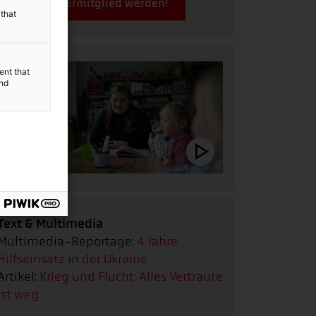
Jetzt Fördermitglied werden!
y
 that
ent that
and
Text & Multimedia
Multimedia-Reportage:
4 Jahre
Hilfseinsatz in der Ukraine
Artikel:
Krieg und Flucht: Alles Vertraute
ist weg