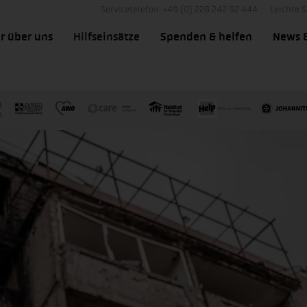
Servicetelefon: +49 (0) 228 242 92 444
Leichte 
r über uns
Hilfseinsätze
Spenden & helfen
News 