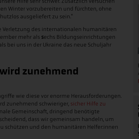
sere Hilfe sehr schwer. Zusätzlich versuchen
en Winter vorzubereiten und fürchten, ohne
tzlos ausgeliefert zu sein."
eine Verletzung des internationalen humanitären
s
ptember mehr als
echs Bildungseinrichtungen
s bei uns in der Ukraine das neue Schuljahr
en wird zunehmend
ngriffe wie diese vor enorme Herausforderungen.
 wird zunehmend schwieriger,
sicher Hilfe zu
ionale Gemeinschaft, dringend benötigte
entscheidend, dass wir gemeinsam handeln, um
u schützen und den humanitären Helfer:innen