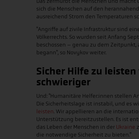
Das zermürbt die Menschen und macht un
sich die Menschen auf den herannahend
ausreichend Strom den Temperaturen schu
"Angriffe auf zivile Infrastruktur sind 
Völkerrechts. So wurden seit Anfang Se
beschossen – genau zu dem Zeitpunkt, al
begann", so Novykov weiter.
Sicher Hilfe zu leist
schwieriger
Und: "Humanitäre Helfer:innen stellen A
Die Sicherheitslage ist instabil, und es
leisten
. Wir appellieren an die internat
Unterstützung bereitzustellen. Es ist 
das Leben der Menschen in der
Ukraine
z
die notwendige Sicherheit zu bieten."