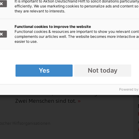
It is important to Aktion Deutschland Hilft to solicit donations particularl
efficiently. We use marketing cookies to personalize ads and content so
they are relevant to interests.
Functional cookies to improve the website
Functional cookies & resources are important to show you relevant cont
complements our articles well. The website becomes more interactive 
easier to use.
action medeor: Humanitäre Helfende in
Ukraine unter Beschuss
Yes
Not today
 in
Ukrainische Helfende sind bei einem
Hilfseinsatz von IBC, lokaler Partner von
Powered by
action medeor, unter Beschuss geraten.
Zwei Menschen sind tot.
scher Hilfsorganisationen