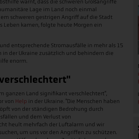
lbsthilfe warnt, dass die schweren Großangriffe
e humanitäre Lage im Land noch einmal
em schweren gestrigen Angriff auf die Stadt
s Leben kamen, folgte heute Morgen ein
r und entsprechende Stromausfälle in mehr als 15
 in der Ukraine zusätzlich und behindern die
lfe enorm.
 verschlechtert"
 im ganzen Land signifikant verschlechtert",
or von
Help
in der Ukraine. "Die Menschen haben
chöpft von der ständigen Bedrohung durch
sfällen und dem Verlust von
t heult mehrfach der Luftalarm und wir
chen, um uns vor den Angriffen zu schützen.