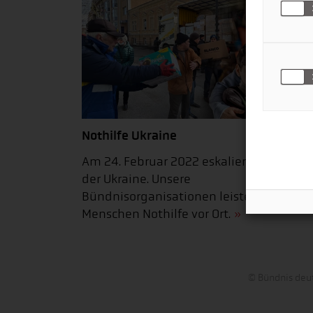
Nothilfe Ukraine
Am 24. Februar 2022 eskalierte der Krieg
der Ukraine. Unsere
Bündnisorganisationen leisten den
Menschen Nothilfe vor Ort.
© Bündnis deut