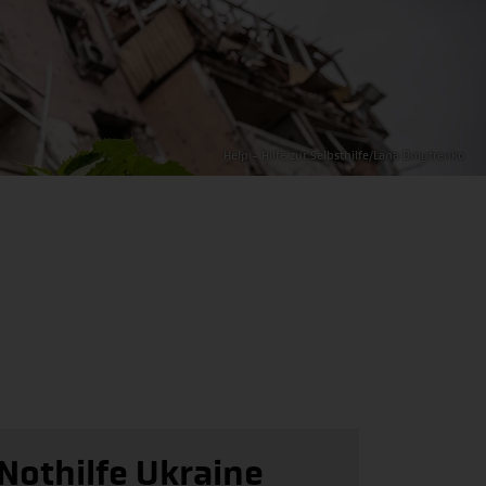
Help - Hilfe zur Selbsthilfe/Lana Dmytrenko
Nothilfe Ukraine