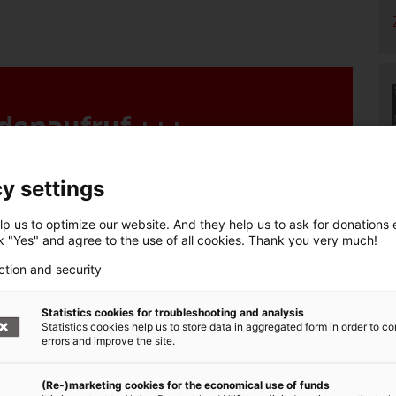
denaufruf +++
, Bündnis der Hilfsorganisationen,
y settings
ie betroffenen Menschen aus der Ukraine.
p us to optimize our website. And they help us to ask for donations ef
: Nothilfe Ukraine
ck "Yes" and agree to the use of all cookies. Thank you very much!
000 1020 30, BIC: BFSWDE33XXX
ction and security
online spenden!
Statistics cookies for troubleshooting and analysis
Statistics cookies help us to store data in aggregated form in order to co
errors and improve the site.
(Re-)marketing cookies for the economical use of funds