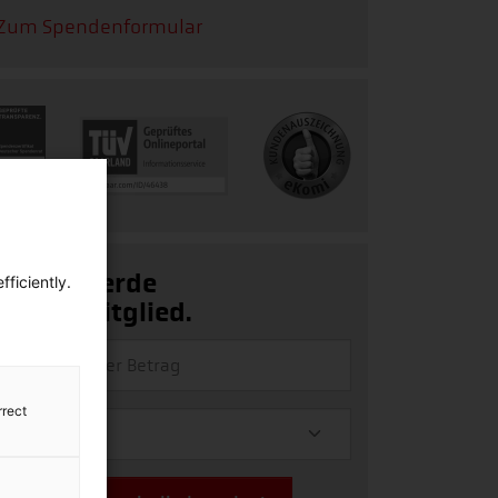
Zum Spendenformular
Ja, ich werde
ficiently.
Fördermitglied.
rrect