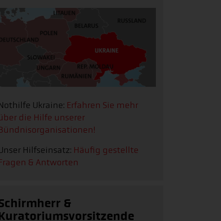
Nothilfe Ukraine:
Erfahren Sie mehr
über die Hilfe unserer
Bündnisorganisationen!
Unser Hilfseinsatz:
Häufig gestellte
Fragen & Antworten
Schirmherr &
Kuratoriumsvorsitzende