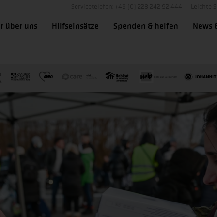
Servicetelefon: +49 (0) 228 242 92 444
Leichte 
r über uns
Hilfseinsätze
Spenden & helfen
News 