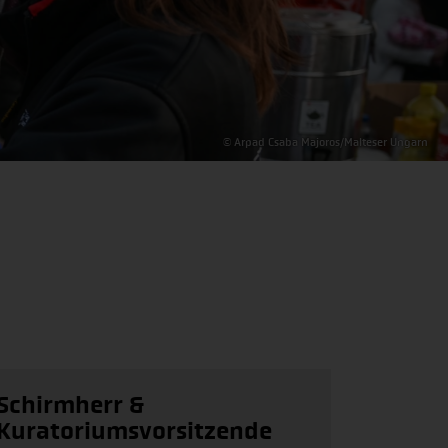
© Arpad Csaba Majoros/Malteser Ungarn
Schirmherr &
Kuratoriumsvorsitzende