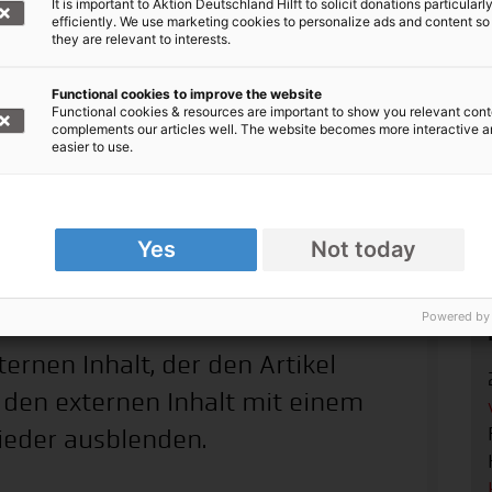
 humanitäre Lage vor Ort
It is important to Aktion Deutschland Hilft to solicit donations particularl
efficiently. We use marketing cookies to personalize ads and content so
they are relevant to interests.
nisationen kommen zu Wort. Felix Neuhaus von
 in Lwiw im Westen der Ukraine.
Functional cookies to improve the website
Functional cookies & resources are important to show you relevant cont
aben sich an der polnisch-ukrainischen Grenze
complements our articles well. The website becomes more interactive 
easier to use.
cht. Und Mitarbeiter:innen von
World Vision
und
ps für Geflüchtete in Rumänien.
Yes
Not today
sorganisationen im Einsatz
Powered by
oogle Maps
ternen Inhalt, der den Artikel
r den externen Inhalt mit einem
ieder ausblenden.