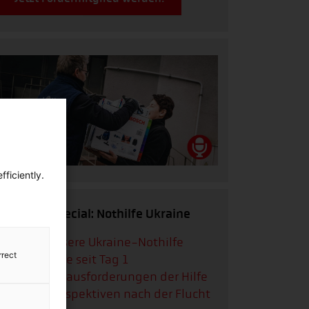
ficiently.
Podcast-Special: Nothilfe Ukraine
Podcast:
Unsere Ukraine-Nothilfe
rrect
Podcast:
Hilfe seit Tag 1
Podcast:
Herausforderungen der Hilfe
Podcast:
Perspektiven nach der Flucht