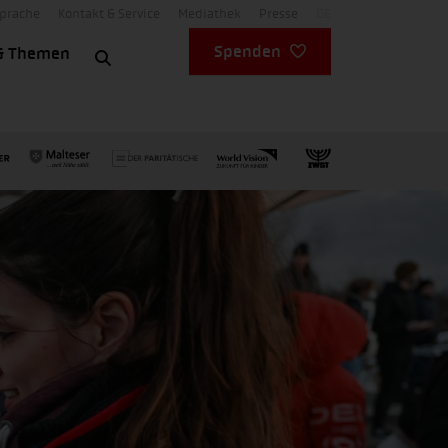
Sprache
Kontakt & Service
Mediathek
Presse
DE
Spenden
& Themen