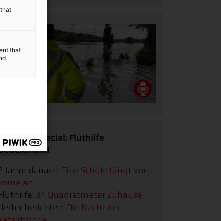
y
 that
ent that
and
Podcast-Special: Fluthilfe
Deutschland
2 Jahre danach:
Eine Schule fängt von
vorne an
Fluthilfe:
34 Quadratmeter Zuhause
Helfer berichten:
Die Nacht der
Katastrophe