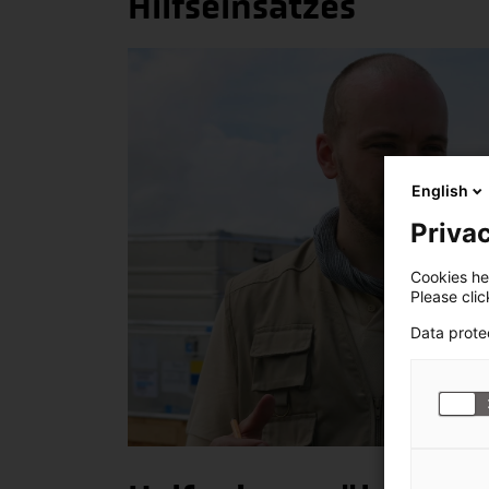
Hilfseinsatzes
English
Privac
Cookies hel
Please cli
Data prote