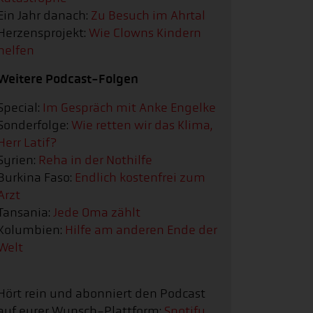
Ein Jahr danach:
Zu Besuch im Ahrtal
Herzensprojekt:
Wie Clowns Kindern
helfen
Weitere Podcast-Folgen
Special:
Im Gespräch mit Anke Engelke
Sonderfolge:
Wie retten wir das Klima,
Herr Latif?
Syrien:
Reha in der Nothilfe
Burkina Faso:
Endlich kostenfrei zum
Arzt
Tansania:
Jede Oma zählt
Kolumbien:
Hilfe am anderen Ende der
Welt
Hört rein und abonniert den Podcast
auf eurer Wunsch-Plattform:
Spotify
,