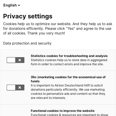
English
Privacy settings
Cookies help us to optimize our website. And they help us to ask
for donations efficiently. Please click "Yes" and agree to the use
of all cookies. Thank you very much!
Data protection and security
Statistics cookies for troubleshooting and analysis
Statistics cookies help us to store data in aggregated
form in order to correct errors and improve the site.
(Re-)marketing cookies for the economical use of
Jetzt
funds
spenden
It is important to Aktion Deutschland Hilft to solicit
donations particularly efficiently. We use marketing
cookies to personalize ads and content so that they
are relevant to interests.
Functional cookies to improve the website
Nothilfe Ukraine
Functional cookies & resources are important to show