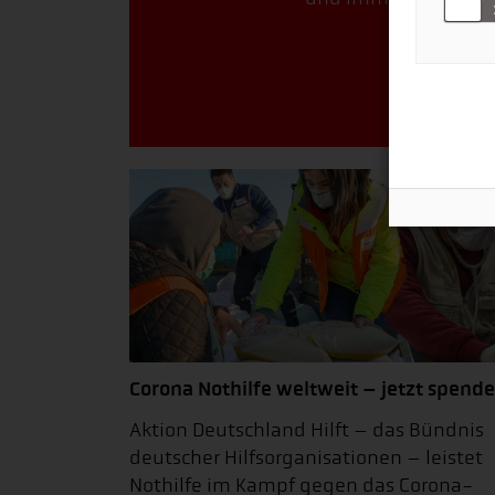
Jetzt F
Corona Nothilfe weltweit – jetzt spende
Aktion Deutschland Hilft – das Bündnis
deutscher Hilfsorganisationen – leistet
Nothilfe im Kampf gegen das Corona-