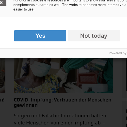
Functional cookies & resources are important to show you relevant cont
complements our articles well. The website becomes more interactive 
easier to use.
örderer werden!
Yes
Not today
Powered by
n!
COVID-Impfung: Vertrauen der Menschen
gewinnen
Sorgen und Falschinformationen halten
viele Menschen von einer Impfung ab –