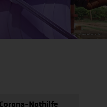
© World Vision/Südsudan
Corona-Nothilfe