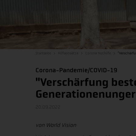
Startseite
Hilfseinsätze
Corona Nothilfe
"Verschärf
Corona-Pandemie/COVID-19
"Verschärfung best
Generationenunger
20.09.2022
von World Vision