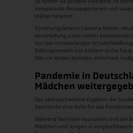
So hatten sie größere Probleme im Home
kompetente Bezugspersonen und waren d
stärker belastet.
Forschungsleiterin Caterina Rohde-Abub
Verschärfung schon vorher bestehender
tun: bei monatelangen Schulschließung
Bildungserwerb von Kindern in die haupt
Was sie leisten konnten, entschied maßg
Pandemie in Deutschl
Mädchen weitergege
Das überraschendste Ergebnis der Studie 
Geschlecht eine Rolle für das Pandemiee
Während familiäre Hausarbeit und die B
Mädchen und Jungen in vergleichbarem 