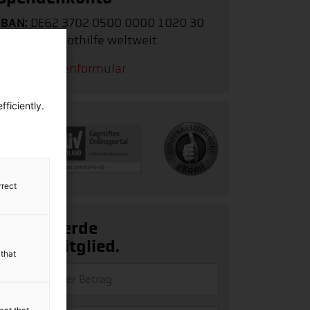
IBAN:
DE62 3702 0500 0000 1020 30
Stichwort:
Nothilfe weltweit
Zum Spendenformular
ficiently.
rrect
Ja, ich werde
Fördermitglied.
y
 that