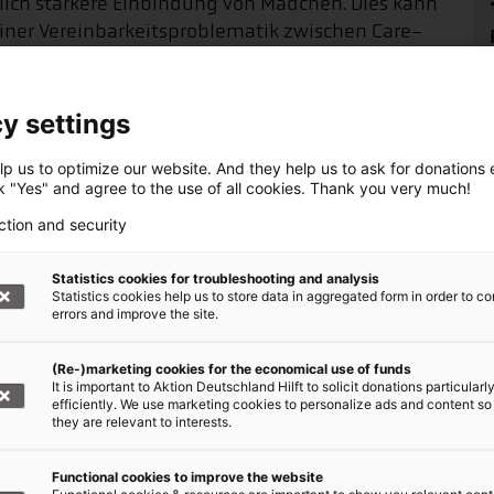
lich stärkere Einbindung von Mädchen. Dies kann
 einer Vereinbarkeitsproblematik zwischen Care-
keit die Pandemie als Krise für Frauen und
y settings
bisher völlig vernachlässigt, dass offensichtlich
en wurde. Dass dies in Deutschland vor allem
p us to optimize our website. And they help us to ask for donations ef
arauf, wie geschlechtergerecht die Sozialisation
ck "Yes" and agree to the use of all cookies. Thank you very much!
nken geben."
ction and security
Sie
hier.
Statistics cookies for troubleshooting and analysis
Statistics cookies help us to store data in aggregated form in order to co
errors and improve the site.
(Re-)marketing cookies for the economical use of funds
haft helfen +++
It is important to Aktion Deutschland Hilft to solicit donations particularl
efficiently. We use marketing cookies to personalize ads and content so
they are relevant to interests.
arke Bündnis von über 20 Hilfsorganisationen.
r regelmäßigen Spende helfen Sie Tag für Tag
Functional cookies to improve the website
, wo die Not am größten ist.