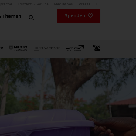
Sprache
Kontakt & Service
Mediathek
Presse
DE
Spenden
& Themen