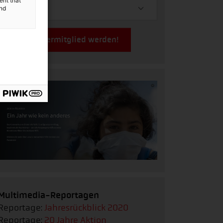
ent that
and
Jetzt Fördermitglied werden!
Multimedia-Reportagen
Reportage:
Jahresrückblick 2020
Reportage:
20 Jahre Aktion