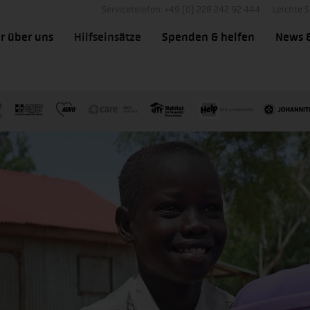
Servicetelefon: +49 (0) 228 242 92 444
Leichte 
r über uns
Hilfseinsätze
Spenden & helfen
News 