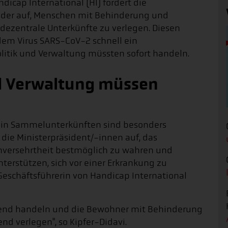
icap International (HI) fordert die
nder auf, Menschen mit Behinderung und
dezentrale Unterkünfte zu verlegen. Diesen
dem Virus SARS-CoV-2 schnell ein
olitik und Verwaltung müssten sofort handeln.
nd Verwaltung müssen
 in Sammelunterkünften sind besonders
rn die Ministerpräsident/-innen auf, das
nversehrtheit bestmöglich zu wahren und
terstützen, sich vor einer Erkrankung zu
, Geschäftsführerin von Handicap International
end handeln und die Bewohner mit Behinderung
d verlegen", so Kipfer-Didavi.