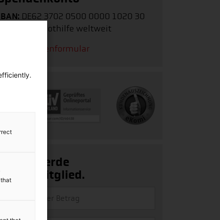
IBAN:
DE62 3702 0500 0000 1020 30
Stichwort:
Nothilfe weltweit
Zum Spendenformular
ficiently.
rrect
Ja, ich werde
Fördermitglied.
y
 that