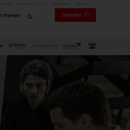
Sprache
Kontakt & Service
Mediathek
Presse
DE
Spenden
& Themen