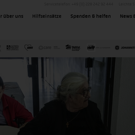
Servicetelefon: +49 (0) 228 242 92 444
Leichte 
r über uns
Hilfseinsätze
Spenden & helfen
News 