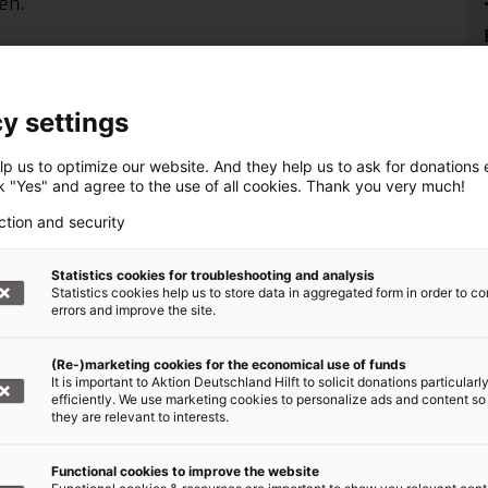
en.
Krankheitsverlauf bei
erung
y settings
eine Erkrankung an COVID-19 oft sehr schwer.
p us to optimize our website. And they help us to ask for donations ef
ktoren wie einer eingeschränkten Herz-
ck "Yes" and agree to the use of all cookies. Thank you very much!
achen Immunsystem oder Muskelbeschwerden
ction and security
Statistics cookies for troubleshooting and analysis
eisten Fällen ein erhöhtes Risiko für einen
Statistics cookies help us to store data in aggregated form in order to co
. Darüber hinaus ist es für Menschen mit
errors and improve the site.
gnitiven Beeinträchtigung oder einer
e relevanten Informationen zum Thema
(Re-)marketing cookies for the economical use of funds
It is important to Aktion Deutschland Hilft to solicit donations particularl
efficiently. We use marketing cookies to personalize ads and content so
they are relevant to interests.
tegrationsbeauftragten
Functional cookies to improve the website