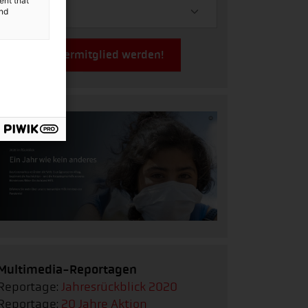
ent that
and
Jetzt Fördermitglied werden!
Multimedia-Reportagen
Reportage:
Jahresrückblick 2020
Reportage:
20 Jahre Aktion