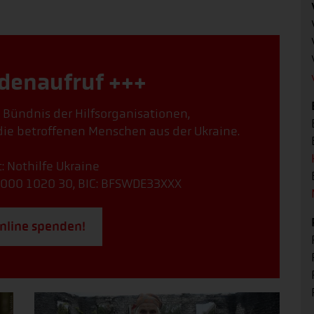
denaufruf +++
, Bündnis der Hilfsorganisationen,
ie betroffenen Menschen aus der Ukraine.
: Nothilfe Ukraine
000 1020 30, BIC: BFSWDE33XXX
online spenden!