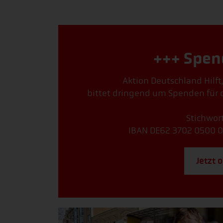
+++ Spen
Aktion Deutschland Hilft
bittet dringend um Spenden für d
Stichwort
IBAN DE62 3702 0500 0
Jetzt 