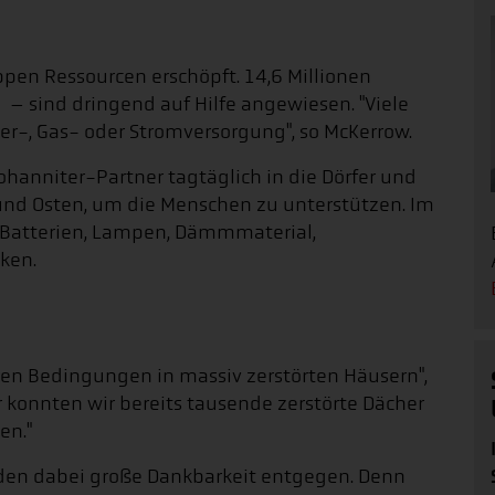
en Ressourcen erschöpft. 14,6 Millionen
– sind dringend auf Hilfe angewiesen. "Viele
r-, Gas- oder Stromversorgung", so McKerrow.
ohanniter-Partner tagtäglich in die Dörfer und
 und Osten, um die Menschen zu unterstützen. Im
 Batterien, Lampen, Dämmmaterial,
ken.
ren Bedingungen in massiv zerstörten Häusern",
er konnten wir bereits tausende zerstörte Dächer
en."
enden dabei große Dankbarkeit entgegen. Denn