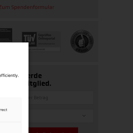
Zum Spendenformular
Ja, ich werde
ficiently.
Fördermitglied.
rrect