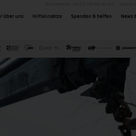
Servicetelefon: +49 (0) 228 242 92 444
Leichte 
r über uns
Hilfseinsätze
Spenden & helfen
News 