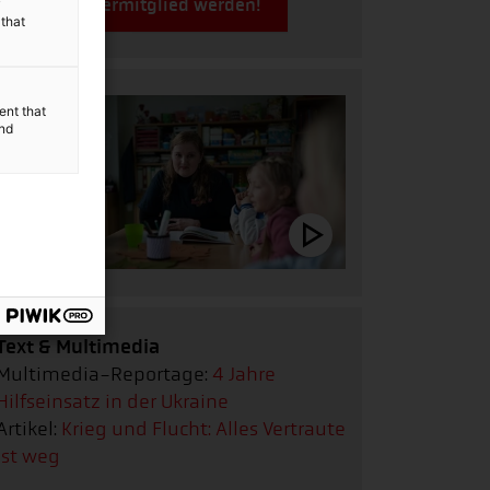
Jetzt Fördermitglied werden!
y
 that
ent that
and
Text & Multimedia
Multimedia-Reportage:
4 Jahre
Hilfseinsatz in der Ukraine
Artikel:
Krieg und Flucht: Alles Vertraute
ist weg