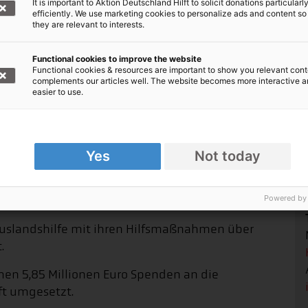
It is important to Aktion Deutschland Hilft to solicit donations particularl
efficiently. We use marketing cookies to personalize ads and content so
they are relevant to interests.
alarme und Sorgen um die Zukunft in der Nacht –
h erschöpft", berichtet Florian Beck, Johanniter-
Functional cookies to improve the website
Berlin.
Functional cookies & resources are important to show you relevant cont
complements our articles well. The website becomes more interactive 
easier to use.
2024 auch einen Fokus auf die mentale
itenden legen. "Wir müssen dafür sorgen, dass
nnen", sagt Beck.
Yes
Not today
ie Johanniter-Hilfe in der
Powered by
-Auslandshilfe mit ihren Hilfsmaßnahmen über
.
en 5,85 Millionen Euro Spenden an die
ft umgesetzt.