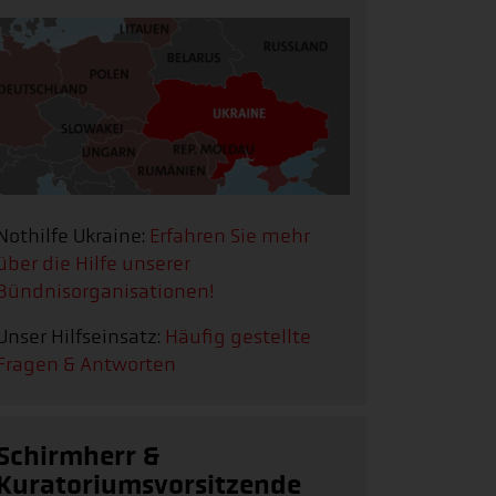
Nothilfe Ukraine:
Erfahren Sie mehr
über die Hilfe unserer
Bündnisorganisationen!
Unser Hilfseinsatz:
Häufig gestellte
Fragen & Antworten
Schirmherr &
Kuratoriumsvorsitzende