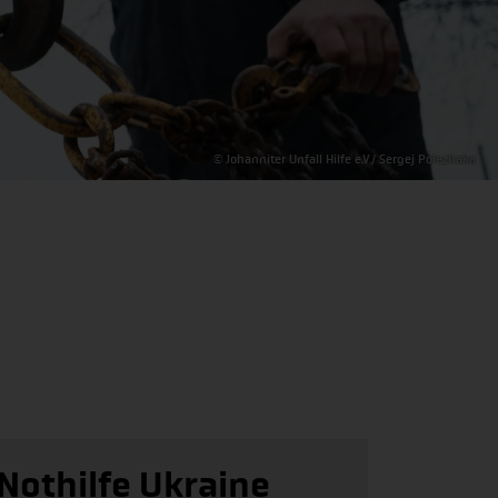
© Johanniter Unfall Hilfe e.V./ Sergej Polezhaka
Nothilfe Ukraine