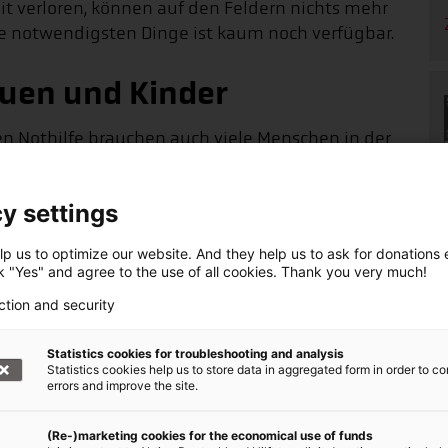
it verloren, können auf den Feldern nichts mehr
die notwendigsten Dinge ist kaum noch verfügbar.
auen und Kinder
n Nothilfe brauchen auch viele Menschen in der
uenhäuser in verschiedenen Regionen der Ukraine,
y settings
cht finden, die häusliche Gewalt oder Gewalt
en. In den Schutzhäusern der Johanniter-
p us to optimize our website. And they help us to ask for donations ef
ck "Yes" and agree to the use of all cookies. Thank you very much!
n Fachleuten psychologisch, sozial und juristisch
ction and security
len
Statistics cookies for troubleshooting and analysis
Statistics cookies help us to store data in aggregated form in order to co
errors and improve the site.
rorganisationen führen ihre tägliche Hilfe weiter
n sind. Auch sie haben oft Familienangehörige,
(Re-)marketing cookies for the economical use of funds