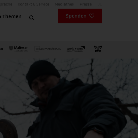
Sprache
Kontakt & Service
Mediathek
Presse
DE
Spenden
& Themen