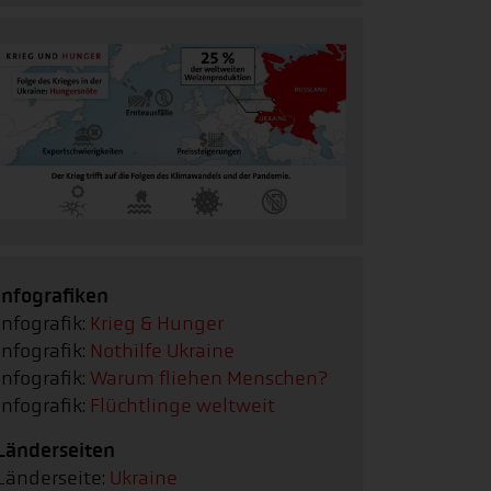
Infografiken
Infografik:
Krieg & Hunger
Infografik:
Nothilfe Ukraine
Infografik:
Warum fliehen Menschen?
Infografik:
Flüchtlinge weltweit
Länderseiten
Länderseite:
Ukraine