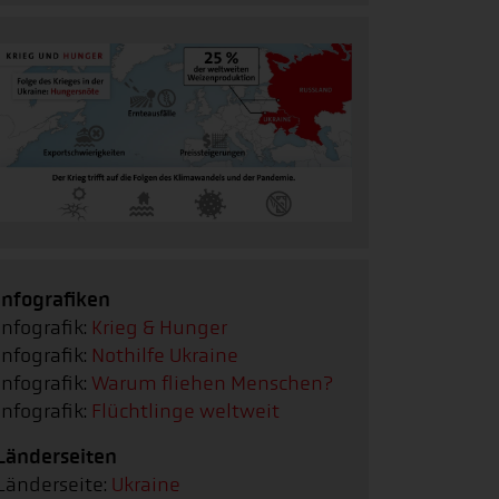
Infografiken
Infografik:
Krieg & Hunger
Infografik:
Nothilfe Ukraine
Infografik:
Warum fliehen Menschen?
Infografik:
Flüchtlinge weltweit
Länderseiten
Länderseite:
Ukraine