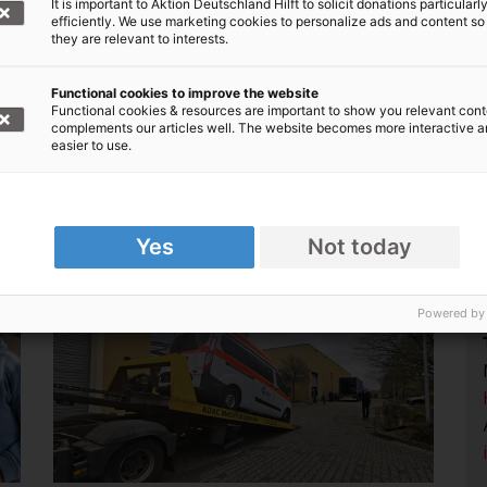
It is important to Aktion Deutschland Hilft to solicit donations particularl
, Bündnis der Hilfsorganisationen,
efficiently. We use marketing cookies to personalize ads and content so
they are relevant to interests.
ie betroffenen Menschen aus der Ukraine.
Functional cookies to improve the website
: Nothilfe Ukraine
Functional cookies & resources are important to show you relevant cont
000 1020 30, BIC: BFSWDE33XXX
complements our articles well. The website becomes more interactive 
easier to use.
online spenden!
Yes
Not today
Powered by