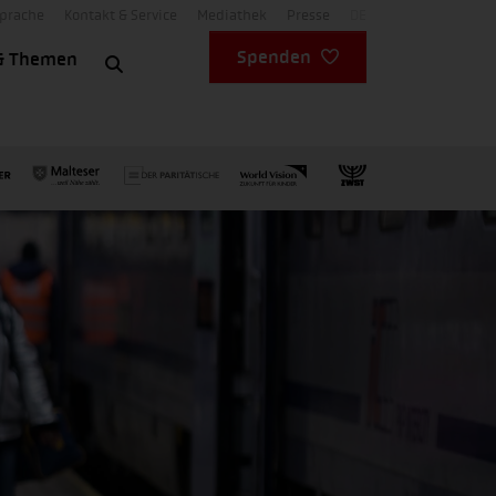
Sprache
Kontakt & Service
Mediathek
Presse
DE
Spenden
& Themen