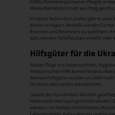
CAREs Partnerorganisation People in Ne
Wasserbehältern direkt aus Prag geschic
In vielen Teilen des Landes gibt es zwa
dieses zu lagern. Deshalb werden Contai
Brunnen und Reservoirs zu speichern. An
gibt, werden Trinkflaschen verteilt ode
Hilfsgüter für die Uk
Sieben Züge mit Lebensmitteln, Hygiene
medizinischer Hilfe kamen bereits über d
Weitere Hilfsgüter wurden in LKWs nach 
im Osten des Landes transportiert.
Sobald der humanitäre Korridor geöffnet 
Hafenstadt Mariupol geschickt werden.
werden mit Decken, Schlafsäcken, Matrat
Lebensmitteln, Babynahrung und Hygien