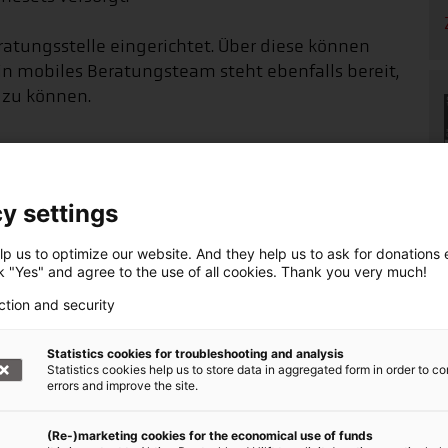
tungsstelle eingerichtet. Über diese können
in mobiles Beratungsteam steht ebenfalls bereit,
zu können.
 Traumata erlebt
künften haben erhebliche Traumata erlebt. Sie
y settings
verstecken. Sie haben sich von geliebten
eugen von Gewalt und dem damit verbundenen
p us to optimize our website. And they help us to ask for donations ef
ck "Yes" and agree to the use of all cookies. Thank you very much!
nisation CARE
.
ction and security
Statistics cookies for troubleshooting and analysis
Statistics cookies help us to store data in aggregated form in order to co
errors and improve the site.
denaufruf +++
(Re-)marketing cookies for the economical use of funds