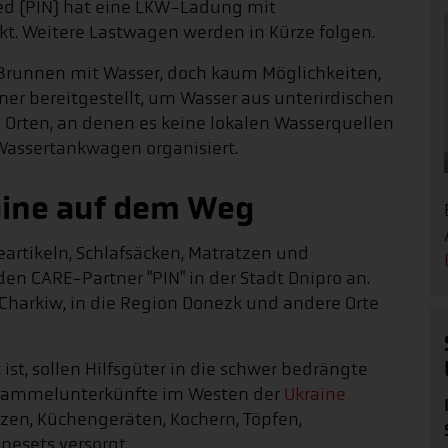
ed (PIN) hat eine LKW-Ladung mit
kt. Weitere Lastwagen werden in Kürze folgen.
r Brunnen mit Wasser, doch kaum Möglichkeiten,
ner bereitgestellt, um Wasser aus unterirdischen
 Orten, an denen es keine lokalen Wasserquellen
r Wassertankwagen organisiert.
raine auf dem Weg
artikeln, Schlafsäcken, Matratzen und
en CARE-Partner "PIN" in der Stadt Dnipro an.
Charkiw, in die Region Donezk und andere Orte
ist, sollen Hilfsgüter in die schwer bedrängte
 Sammelunterkünfte im Westen der
Ukraine
zen, Küchengeräten, Kochern, Töpfen,
esets versorgt.