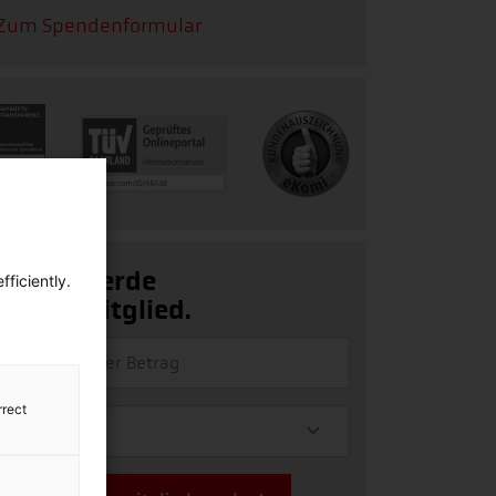
Zum Spendenformular
Ja, ich werde
ficiently.
Fördermitglied.
rrect