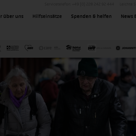
Servicetelefon: +49 (0) 228 242 92 444
Leichte 
r über uns
Hilfseinsätze
Spenden & helfen
News 