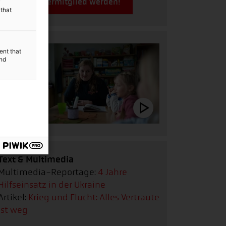
Jetzt Fördermitglied werden!
y
 that
ent that
and
Text & Multimedia
Multimedia-Reportage:
4 Jahre
Hilfseinsatz in der Ukraine
Artikel:
Krieg und Flucht: Alles Vertraute
ist weg