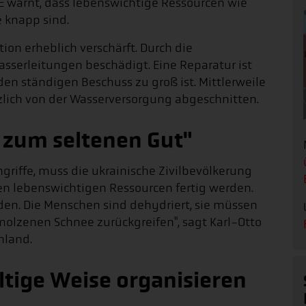
RE warnt, dass lebenswichtige Ressourcen wie
 knapp sind.
tion erheblich verschärft. Durch die
erleitungen beschädigt. Eine Reparatur ist
en ständigen Beschuss zu groß ist. Mittlerweile
nzlich von der Wasserversorgung abgeschnitten.
 zum seltenen Gut"
riffe, muss die ukrainische Zivilbevölkerung
 lebenswichtigen Ressourcen fertig werden.
den. Die Menschen sind dehydriert, sie müssen
lzenen Schnee zurückgreifen", sagt Karl-Otto
chland.
ltige Weise organisieren