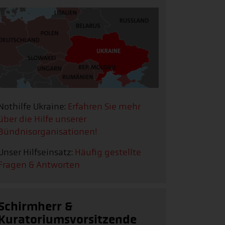
Nothilfe Ukraine:
Erfahren Sie mehr
über die Hilfe unserer
Bündnisorganisationen!
Unser Hilfseinsatz:
Häufig gestellte
Fragen & Antworten
Schirmherr &
Kuratoriumsvorsitzende