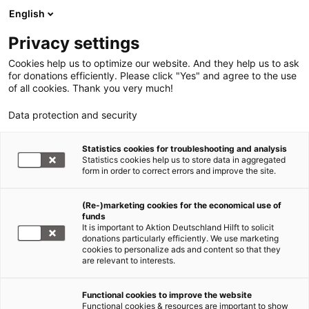
English
Privacy settings
Cookies help us to optimize our website. And they help us to ask
for donations efficiently. Please click "Yes" and agree to the use
of all cookies. Thank you very much!
Data protection and security
Hochwasser Deutschland und
Statistics cookies for troubleshooting and analysis
Statistics cookies help us to store data in aggregated
Nachbarländer
form in order to correct errors and improve the site.
Hochwasser in Deutschland:
Fluthilfe an der Elbe
(Re-)marketing cookies for the economical use of
funds
It is important to Aktion Deutschland Hilft to solicit
10.06.2013
donations particularly efficiently. We use marketing
cookies to personalize ads and content so that they
are relevant to interests.
Help leistet Hochwasserhilfe an der Elbe
Functional cookies to improve the website
Mit seiner langjährigen Partnerorganisation @fire
Functional cookies & resources are important to show