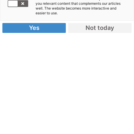
Hochwasser Deutschland und
you relevant content that complements our articles
Nachbarländer
well. The website becomes more interactive and
easier to use.
Rekordhochwasser: Hilfe wird
auf Niedersachsen ausgedehnt
Yes
Not today
06.06.2013
Bündnispartner von Aktion Deutschland Hilft mit
mehr als 1500 Helfern in sechs Bundesländern im
Einsatz
Evakuierung von Menschen, Einrichtung von
Notunterkünften, Versorgung
der Betroffenen und Helfer mit Essen, Transport
von Sandsäcken und sanitätsdienstliche
Betreuung von Flutopfern – das sind die
Kernaufgaben der Helfer in den vom Hochwasser
betroffenen Gebieten derzeit. Sie wird geleistet