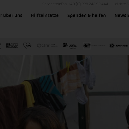
Servicetelefon: +49 (0) 228 242 92 444
Leichte 
r über uns
Hilfseinsätze
Spenden & helfen
News 