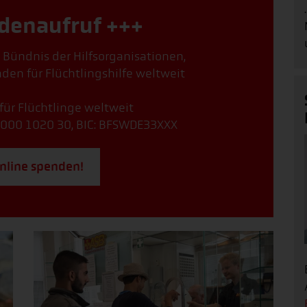
denaufruf +++
, Bündnis der Hilfsorganisationen,
den für Flüchtlingshilfe weltweit
 für Flüchtlinge weltweit
000 1020 30, BIC: BFSWDE33XXX
online spenden!