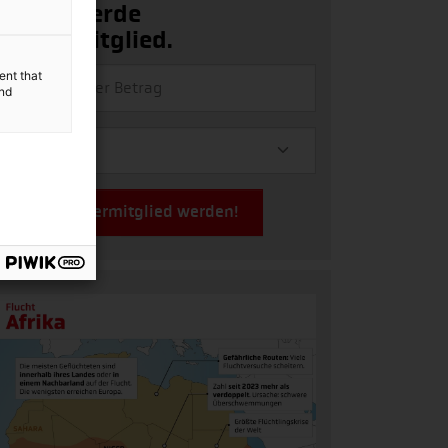
Ja, ich werde
Fördermitglied.
ent that
and
Jetzt Fördermitglied werden!