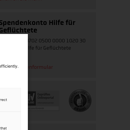
Spendenkonto Hilfe für
Geflüchtete
IBAN:
DE62 3702 0500 0000 1020 30
Stichwort: Hilfe für Geflüchtete
weltweit
ficiently.
Zum Spendenformular
rrect
y
 that