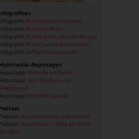
Infografiken
Infografik:
Fluchtrouten weltweit
Infografik:
Flucht in Afrika
Infografik:
Flucht durch den Darién Gap
Infografik:
Flucht Sudan & Südsudan
Infografik:
Geflüchtete weltweit
Multimedia-Reportagen
Reportage:
Nothilfe weltweit
Reportage:
Vom Fliehen und
Ankommen
Reportage:
Nothilfe Ukraine
Podcast
Podcast:
Angekommen, und weiter?
Podcast:
Kolumbien – Hilfe am Ende
der Welt