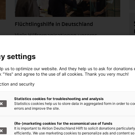
Flüchtlingshilfe in Deutschland
Viele Hilfsorganisationen unseres
er
Bündnisses engagieren sich auch hier in
Deutschland für Flüchtlinge und
y settings
Integration. Erfahren Sie hier mehr.
.
p us to optimize our website. And they help us to ask for donations ef
ck "Yes" and agree to the use of all cookies. Thank you very much!
scher Hilfsorganisationen
ction and security
Statistics cookies for troubleshooting and analysis
Statistics cookies help us to store data in aggregated form in order to co
errors and improve the site.
(Re-)marketing cookies for the economical use of funds
It is important to Aktion Deutschland Hilft to solicit donations particularl
efficiently. We use marketing cookies to personalize ads and content so