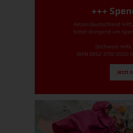
+++ Spen
Aktion Deutschland Hilft
bittet dringend um Spen
Stichwort: Hilfe
IBAN DE62 3702 0500 0
Jetzt 