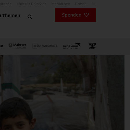
Sprache
Kontakt & Service
Mediathek
Presse
DE
Spenden
& Themen