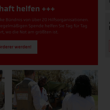
haft helfen +++
arke Bündnis von über 20 Hilfsorganisationen.
r regelmäßigen Spende helfen Sie Tag für Tag
, wo die Not am größten ist.
örderer werden!