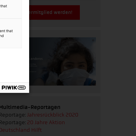
y
 that
Jetzt Fördermitglied werden!
ent that
and
Multimedia-Reportagen
Reportage:
Jahresrückblick 2020
Reportage:
20 Jahre Aktion
Deutschland Hilft