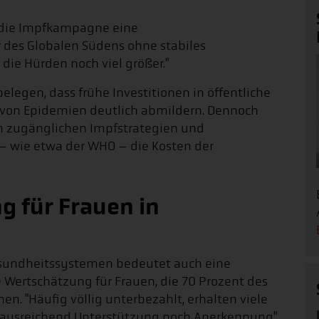
s die Impfkampagne eine
 des Globalen Südens ohne stabiles
ie Hürden noch viel größer."
legen, dass frühe Investitionen in öffentliche
von Epidemien deutlich abmildern. Dennoch
ch zugänglichen Impfstrategien und
– wie etwa der WHO – die Kosten der
g für Frauen in
esundheitssystemen bedeutet auch eine
ertschätzung für Frauen, die 70 Prozent des
. "Häufig völlig unterbezahlt, erhalten viele
 ausreichend Unterstützung noch Anerkennung",