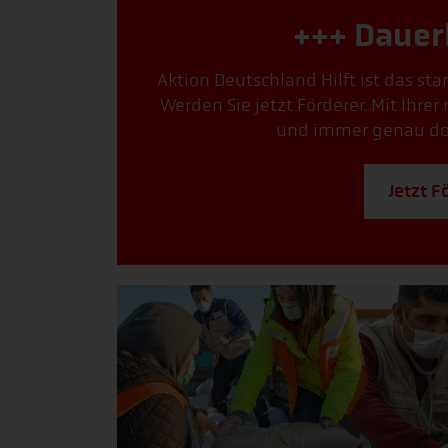
+++ Dauer
Aktion Deutschland Hilft ist das st
Werden Sie jetzt Förderer. Mit Ihre
und immer genau dort
Jetzt F