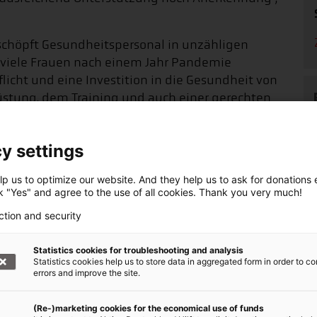
schöpft Gesundheitspersonal in unzähligen
e viele Frauen nach einem Jahr Pandemie
Pflicht und eine Investition in die Gesundheit von
rüstung, dem Training und auch einer gerechten
y settings
de Kosten im
p us to optimize our website. And they help us to ask for donations ef
ck "Yes" and agree to the use of all cookies. Thank you very much!
ngen müssen fünf Dollar für
ction and security
tzausrüstung investiert werden.
Statistics cookies for troubleshooting and analysis
Statistics cookies help us to store data in aggregated form in order to co
errors and improve the site.
Gesundheitspersonal, einschließlich Schulungen,
(Re-)marketing cookies for the economical use of funds