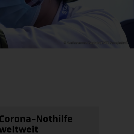
© Asafuzzaman Captain/CARE Bangladesh
Corona-Nothilfe
weltweit