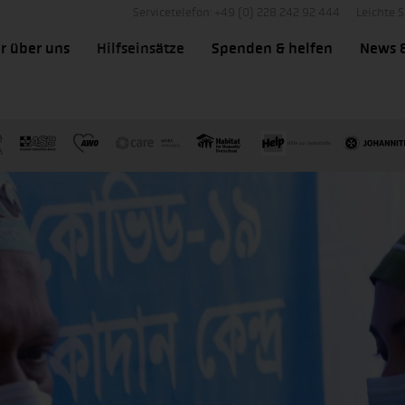
Servicetelefon: +49 (0) 228 242 92 444
Leichte 
r über uns
Hilfseinsätze
Spenden & helfen
News 