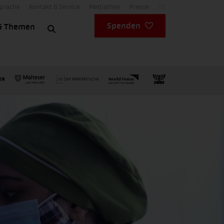
Sprache
Kontakt & Service
Mediathek
Presse
DE
Spenden
& Themen