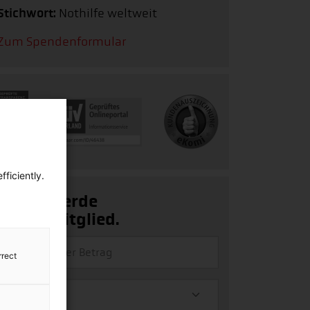
Stichwort:
Nothilfe weltweit
Zum Spendenformular
ficiently.
Ja, ich werde
Fördermitglied.
rrect