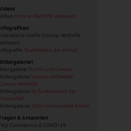
Videos
Video:
Corona-Nothilfe weltweit
Infografiken
Interaktive Grafik: Corona-Nothilfe
weltweit
Infografik:
Teufelskreis der Armut
Bildergalerien
Bilergalerie:
Flucht und Corona
Bildergalerie:
Unsere weltweite
Corona-Nothilfe
Bildergalerie:
So funktioniert der
Einsatzfall
Bildergalerie:
Zehn humanitäre Krisen
Fragen & Antworten
FAQ: Coronavirus & COVID-19