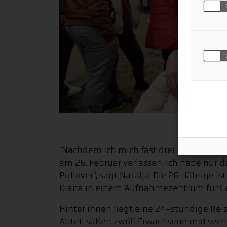
"Nachdem ich mich fast drei Tage lang in
am 26. Februar verlassen. Ich habe nur da
Pullover", sagt Natalja. Die 26-Jährige i
Diana in einem Aufnahmezentrum für G
Hinter ihnen liegt eine 24-stündige Reis
Abteil saßen zwölf Erwachsene und sechs