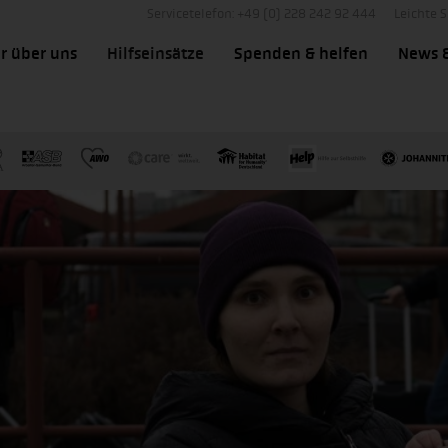
Servicetelefon: +49 (0) 228 242 92 444
Leichte 
r über uns
Hilfseinsätze
Spenden & helfen
News 