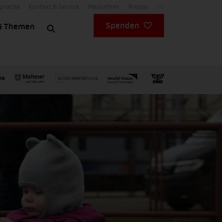
Sprache
Kontakt & Service
Mediathek
Presse
DE
Spenden
& Themen