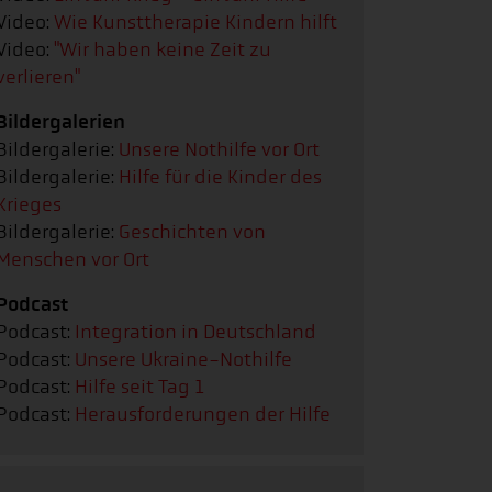
Video:
Wie Kunsttherapie Kindern hilft
Video:
"Wir haben keine Zeit zu
verlieren"
Bildergalerien
Bildergalerie:
Unsere Nothilfe vor Ort
Bildergalerie:
Hilfe für die Kinder des
Krieges
Bildergalerie:
Geschichten von
Menschen vor Ort
Podcast
Podcast:
Integration in Deutschland
Podcast:
Unsere Ukraine-Nothilfe
Podcast:
Hilfe seit Tag 1
Podcast:
Herausforderungen der Hilfe