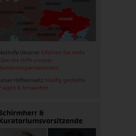
Nothilfe Ukraine:
Erfahren Sie mehr
über die Hilfe unserer
Bündnisorganisationen!
Unser Hilfseinsatz:
Häufig gestellte
Fragen & Antworten
Schirmherr &
Kuratoriumsvorsitzende