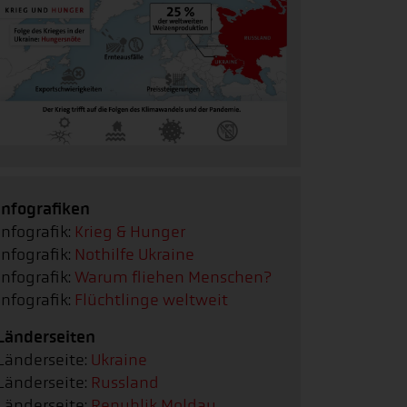
Infografiken
Infografik:
Krieg & Hunger
Infografik:
Nothilfe Ukraine
Infografik:
Warum fliehen Menschen?
Infografik:
Flüchtlinge weltweit
Länderseiten
Länderseite:
Ukraine
Länderseite:
Russland
Länderseite:
Republik Moldau