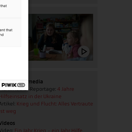
y
 that
ent that
and
Text & Multimedia
Multimedia-Reportage:
4 Jahre
Hilfseinsatz in der Ukraine
Artikel:
Krieg und Flucht: Alles Vertraute
ist weg
Videos
Video:
Ein Jahr Krieg - ein Jahr Hilfe