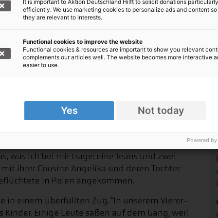
It is important to Aktion Deutschland Hilft to solicit donations particularl
efficiently. We use marketing cookies to personalize ads and content so
they are relevant to interests.
Functional cookies to improve the website
Functional cookies & resources are important to show you relevant cont
complements our articles well. The website becomes more interactive 
easier to use.
© Arete/Anthony Upton/DEC
Yes
Not today
Powered by
 einem Keller versteckt hatte, habe ich Charkiw
s, was ich bei mir trage: eine Jeans und zwei
st mit ihrer Cousine Angelika und deren Tochter
eflüchtete in Polen angekommen.
e in einem überfüllten Zug. "In unserem Vierer-
 Kinder. Einige Leute saßen auf dem Gang, weil