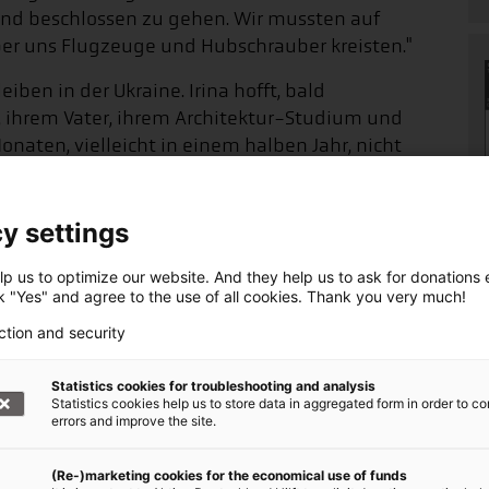
und beschlossen zu gehen. Wir mussten auf
er uns Flugzeuge und Hubschrauber kreisten."
eiben in der Ukraine. Irina hofft, bald
, ihrem Vater, ihrem Architektur-Studium und
naten, vielleicht in einem halben Jahr, nicht
y settings
icht, wohin wir gehen
p us to optimize our website. And they help us to ask for donations ef
ck "Yes" and agree to the use of all cookies. Thank you very much!
ction and security
Statistics cookies for troubleshooting and analysis
Statistics cookies help us to store data in aggregated form in order to co
errors and improve the site.
(Re-)marketing cookies for the economical use of funds