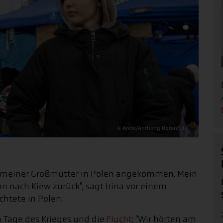
© Arete/Anthony Upton/DEC
t meiner Großmutter in Polen angekommen. Mein
n nach Kiew zurück", sagt Irina vor einem
htete in Polen.
en Tage des Krieges und die
Flucht
: "Wir hörten am