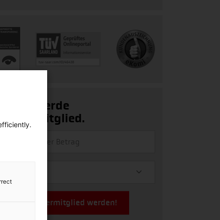
Ja, ich werde
Fördermitglied.
ficiently.
rrect
Jetzt Fördermitglied werden!