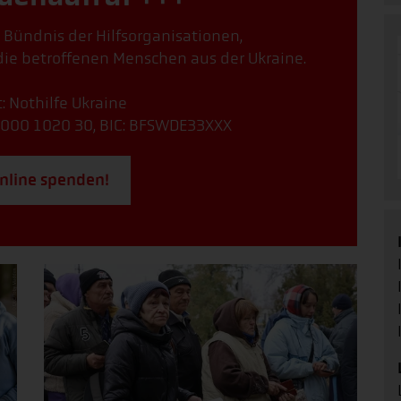
, Bündnis der Hilfsorganisationen,
ie betroffenen Menschen aus der Ukraine.
: Nothilfe Ukraine
000 1020 30, BIC: BFSWDE33XXX
online spenden!