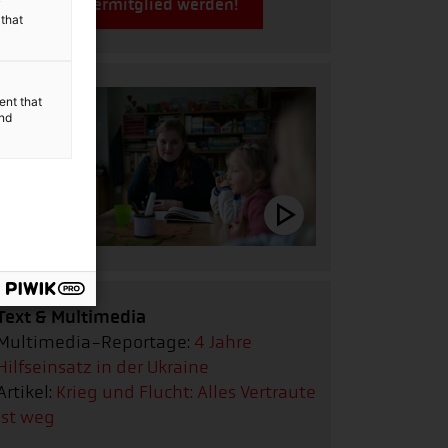
Jetzt Fördermitglied werden!
y
 that
ent that
and
Text & Multimedia
Multimedia-Reportage:
4 Jahre
Hilfseinsatz in der Ukraine
Artikel:
Krieg und Flucht: Alles Vertraute
ist weg