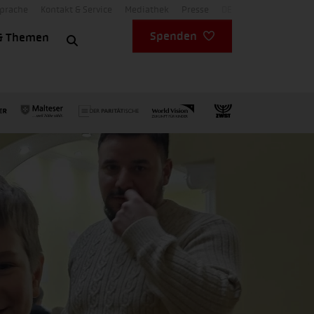
Sprache
Kontakt & Service
Mediathek
Presse
DE
Spenden
& Themen