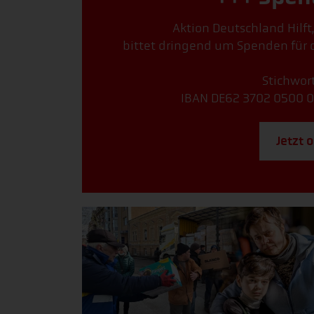
Aktion Deutschland Hilft
bittet dringend um Spenden für d
Stichwort
IBAN DE62 3702 0500 0
Jetzt 