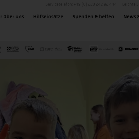
Servicetelefon: +49 (0) 228 242 92 444
Leichte 
r über uns
Hilfseinsätze
Spenden & helfen
News 