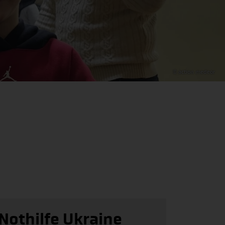
© action medeor
Nothilfe Ukraine