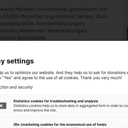
lsweise Malteser International, gemeinsam mit
s 40.000 Menschen psychosozial betreut. Dazu
apiegespräche, Familienberatungen,
 Schulen, Awareness-Veranstaltungen,
hrerer Spielmobile.
em ersten Tag
y settings
e Menschen aus der Ukraine vom ersten Tag an: im
p us to optimize our website. And they help us to ask for donations ef
cht und in den Ländern, in denen sie Schutz
ck "Yes" and agree to the use of all cookies. Thank you very much!
285,6 Millionen Euro an Spenden für die Nothilfe
ction and security
ird dringend gebraucht. So haben
d deren lokale Partner 240 Hilfsprojekte
Statistics cookies for troubleshooting and analysis
Statistics cookies help us to store data in aggregated form in order to co
errors and improve the site.
(Re-)marketing cookies for the economical use of funds