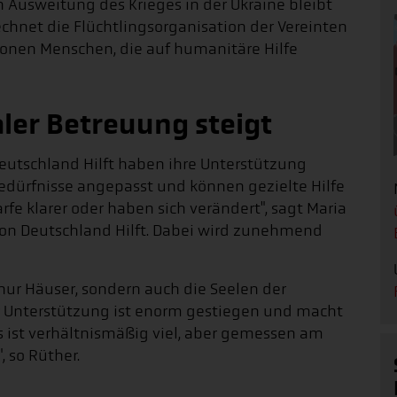
n Ausweitung des Krieges in der Ukraine bleibt
echnet die Flüchtlingsorganisation der Vereinten
ionen Menschen, die auf humanitäre Hilfe
ler Betreuung steigt
eutschland Hilft haben ihre Unterstützung
edürfnisse angepasst und können gezielte Hilfe
arfe klarer oder haben sich verändert", sagt Maria
ion Deutschland Hilft. Dabei wird zunehmend
 nur Häuser, sondern auch die Seelen der
r Unterstützung ist enorm gestiegen und macht
as ist verhältnismäßig viel, aber gemessen am
 so Rüther.