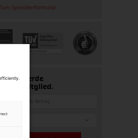
Zum Spendenformular
Ja, ich werde
ficiently.
Fördermitglied.
rrect