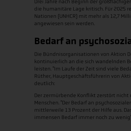
Drei Jahre nach Beginn der großflächige
die humanitäre Lage kritisch. Für 2025 r
Nationen (UNHCR) mit mehr als 12,7 Mill
angewiesen sein werden.
Bedarf an psychosozia
Die Bündnisorganisationen von Aktion D
kontinuierlich an die sich wandelnden B
leisten. "Im Laufe der Zeit sind viele Bed
Rüther, Hauptgeschäftsführerin von Akt
deutlich:
Der zermürbende Konflikt zerstört nicht
Menschen. "Der Bedarf an psychosoziale
mittlerweile 13 Prozent der Hilfe aus. D
immensen Bedarf immer noch zu wenig",