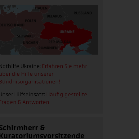
Nothilfe Ukraine:
Erfahren Sie mehr
über die Hilfe unserer
Bündnisorganisationen!
Unser Hilfseinsatz:
Häufig gestellte
Fragen & Antworten
Schirmherr &
Kuratoriumsvorsitzende