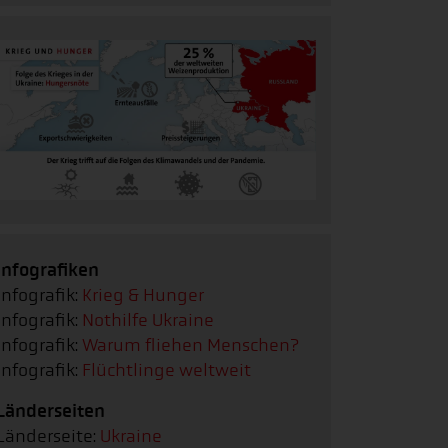
Infografiken
Infografik:
Krieg & Hunger
Infografik:
Nothilfe Ukraine
Infografik:
Warum fliehen Menschen?
Infografik:
Flüchtlinge weltweit
Länderseiten
Länderseite:
Ukraine