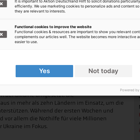
Hilfe für die Menschen aus
It is important to Aktion Deutschland Hilft to solicit donations particularl
efficiently. We use marketing cookies to personalize ads and content so
they are relevant to interests.
Functional cookies to improve the website
Functional cookies & resources are important to show you relevant cont
complements our articles well. The website becomes more interactive 
easier to use.
Yes
Not today
Powered by
 in der Ukraine umgesetzt. Die
aus in mehr als zehn Ländern im Einsatz, um die
terstützen. Während der ersten Wochen und
 vor allem die Nothilfe für viele Millionen
 Ukraine im Fokus.