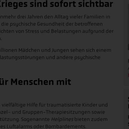
Krieges sind sofort sichtbar
nmehr drei Jahren den Alltag vieler Familien in
r die psychische Gesundheit der betroffenen
ichten von Stress und Belastungen aufgrund der
.
Millionen Mädchen und Jungen sehen sich einem
Belastungsstörungen und andere psychische
für Menschen mit
ielfältige Hilfe für traumatisierte Kinder und
Einzel- und Gruppen-Therapiesitzungen sowie
stützung. Sogenannte
Helplines
bieten zudem
nes Luftalarms oder Bombardements.