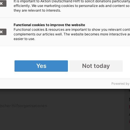
It is important to Aktion Deutschland Hilft to solicit donations particularl
efficiently. We use marketing cookies to personalize ads and content so
they are relevant to interests.
Functional cookies to improve the website
Functional cookies & resources are important to show you relevant cont
complements our articles well. The website becomes more interactive 
easier to use.
Ukraine: Der zweite Winter im Krieg
 in
Kinderhilfswerk Stiftung Global-Care
unterstützt Menschen in der Ukraine im 2.
Yes
Not today
Kriegswinter. Helfer unterstützen bei
Wiederaufbau und Isolation von
Powered by
Häusern.
scher Hilfsorganisationen