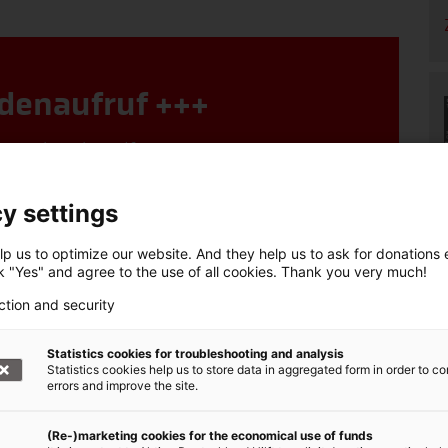
denaufruf +++
, Bündnis der Hilfsorganisationen,
ie betroffenen Menschen aus der Ukraine.
y settings
: Nothilfe Ukraine
000 1020 30, BIC: BFSWDE33XXX
p us to optimize our website. And they help us to ask for donations ef
ck "Yes" and agree to the use of all cookies. Thank you very much!
ction and security
online spenden!
Statistics cookies for troubleshooting and analysis
Statistics cookies help us to store data in aggregated form in order to co
errors and improve the site.
(Re-)marketing cookies for the economical use of funds