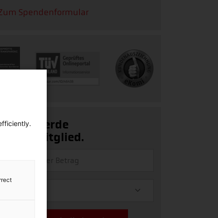
Zum Spendenformular
Ja, ich werde
ficiently.
Fördermitglied.
rrect