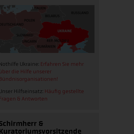
Nothilfe Ukraine:
Erfahren Sie mehr
über die Hilfe unserer
Bündnisorganisationen!
Unser Hilfseinsatz:
Häufig gestellte
Fragen & Antworten
Schirmherr &
Kuratoriumsvorsitzende