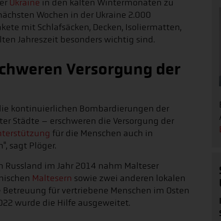
der
Ukraine
in den kalten Wintermonaten zu
 nächsten Wochen in der Ukraine 2.000
ete mit Schlafsäcken, Decken, Isoliermatten,
ten Jahreszeit besonders wichtig sind.
chweren Versorgung der
 die kontinuierlichen Bombardierungen der
ter Städte – erschweren die Versorgung der
nterstützung
für die Menschen auch in
, sagt Plöger.
h Russland im Jahr 2014 nahm Malteser
inischen
Maltesern
sowie zwei anderen lokalen
le Betreuung für vertriebene Menschen im Osten
022 wurde die Hilfe ausgeweitet.