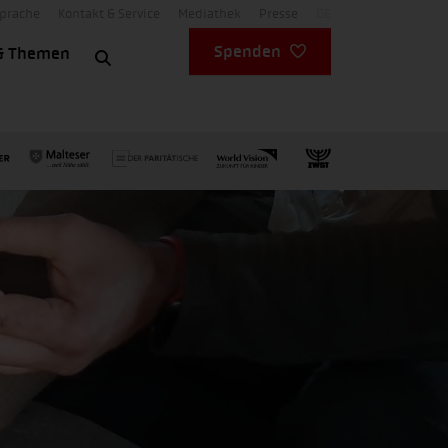
Sprache
Kontakt & Service
Mediathek
Presse
DE
Spenden
& Themen