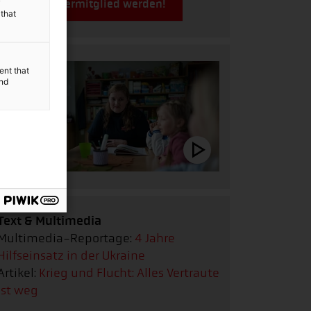
y
Jetzt Fördermitglied werden!
 that
ent that
and
Text & Multimedia
Multimedia-Reportage:
4 Jahre
Hilfseinsatz in der Ukraine
Artikel:
Krieg und Flucht: Alles Vertraute
ist weg