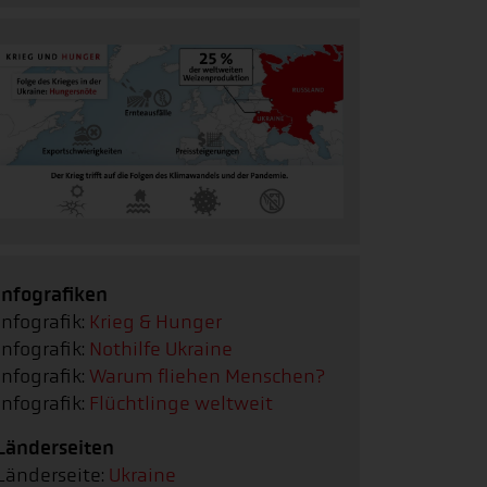
Infografiken
Infografik:
Krieg & Hunger
Infografik:
Nothilfe Ukraine
Infografik:
Warum fliehen Menschen?
Infografik:
Flüchtlinge weltweit
Länderseiten
Länderseite:
Ukraine