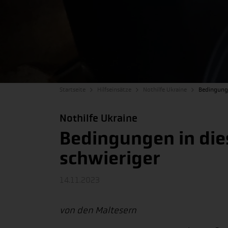
Startseite
Hilfseinsätze
Nothilfe Ukraine
Bedingunge
Nothilfe Ukraine
Bedingungen in di
schwieriger
14.11.2023
von den Maltesern