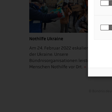
Nothilfe Ukraine
Am 24. Februar 2022 eskalierte der Krieg
der Ukraine. Unsere
Bündnisorganisationen leisten den
Menschen Nothilfe vor Ort.
© Bündnis deut