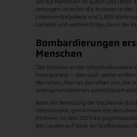
Um die Menschen im Süden und Osten 
versorgen, verteilen die Malteser in den
Lebensmittelpakete und 1.400 Winterpak
Lampen und weitere Dinge, die in der kal
Bombardierungen ers
Menschen
"Die Schäden an der Infrastruktur sowie
Frontgebiete – aber auch weiter entfern
Menschen. Aber wir bemühen uns, die
U
entlegenen Gebieten aufrechtzuerhalten"
Nach der Besetzung der Ostukraine durc
International, gemeinsam mit den ukra
Partnern, im Jahr 2015 die psychosozia
des Landes auf. Nach der Großinvasion 2