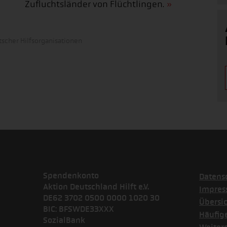
Zufluchtsländer von Flüchtlingen.
scher Hilfsorganisationen
Spendenkonto
Datens
Aktion Deutschland Hilft e.V.
Impre
DE62 3702 0500 0000 1020 30
Übersi
BIC: BFSWDE33XXX
Häufig
SozialBank