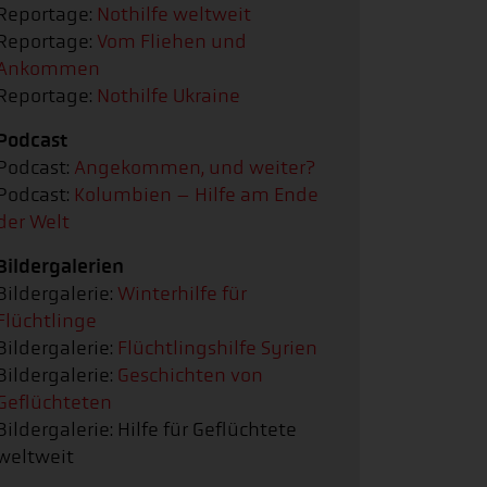
Reportage:
Nothilfe weltweit
Reportage:
Vom Fliehen und
Ankommen
Reportage:
Nothilfe Ukraine
Podcast
Podcast:
Angekommen, und weiter?
Podcast:
Kolumbien – Hilfe am Ende
der Welt
Bildergalerien
Bildergalerie:
Winterhilfe für
Flüchtlinge
Bildergalerie:
Flüchtlingshilfe Syrien
Bildergalerie:
Geschichten von
Geflüchteten
Bildergalerie: Hilfe für Geflüchtete
weltweit