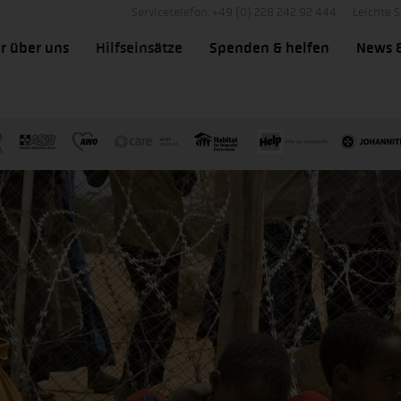
Servicetelefon: +49 (0) 228 242 92 444
Leichte 
r über uns
Hilfseinsätze
Spenden & helfen
News 