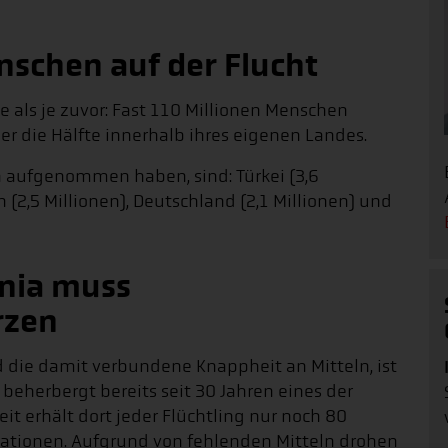
nschen auf der Flucht
e als je zuvor: Fast 110 Millionen Menschen
r die Hälfte innerhalb ihres eigenen Landes.
n aufgenommen haben, sind: Türkei (3,6
n (2,5 Millionen), Deutschland (2,1 Millionen) und
enia muss
rzen
 die damit verbundene Knappheit an Mitteln, ist
beherbergt bereits seit 30 Jahren eines der
it erhält dort jeder Flüchtling nur noch 80
ationen. Aufgrund von fehlenden Mitteln drohen