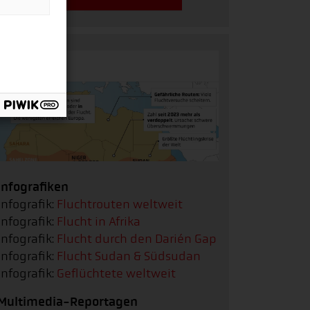
Infografiken
Infografik:
Fluchtrouten weltweit
Infografik:
Flucht in Afrika
Infografik:
Flucht durch den Darién Gap
Infografik:
Flucht Sudan & Südsudan
Infografik:
Geflüchtete weltweit
Multimedia-Reportagen