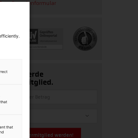
Zum Spendenformular
ficiently.
rrect
Ja, ich werde
Fördermitglied.
y
 that
ent that
and
Jetzt Fördermitglied werden!