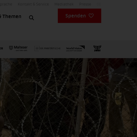
Sprache
Kontakt & Service
Mediathek
Presse
DE
Spenden
& Themen