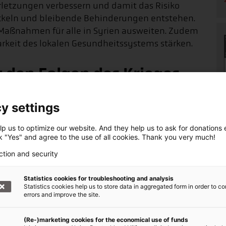
etzungen verbessern und damit das Risiko
ickeln und bleibende Behinderungen entstehen.
Maßnahmen für alle in Syrien ausweiten. Zudem
arkeit des lokalen Gesundheitssystems stärken.
den Folgen des Krieges
y settings
nträchtigungen dürfen bei Konflikten nicht
tzbedürftig sind. Der Bedarf an Unterstützung
p us to optimize our website. And they help us to ask for donations ef
ck "Yes" and agree to the use of all cookies. Thank you very much!
n Folgen dieses Konfliktes leben werden, wächst
ann Geschäftsführerin von
Handicap
ction and security
Statistics cookies for troubleshooting and analysis
fen sind
Kinder
: Was wird in den nächsten zehn
Statistics cookies help us to store data in aggregated form in order to co
errors and improve the site.
n geschehen? Werden sie eine Chance auf
glichkeiten haben und in der Lage sein, für ihre
(Re-)marketing cookies for the economical use of funds
ie Gesellschaft integriert werden? Es wird immer