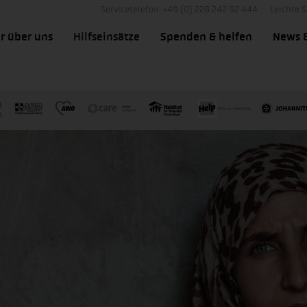
Servicetelefon: +49 (0) 228 242 92 444
Leichte 
r über uns
Hilfseinsätze
Spenden & helfen
News 