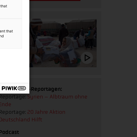
y
 that
ent that
and
Multimedia-Reportagen:
Reportage:
Syrien – Albtraum ohne
Ende
Reportage:
20 Jahre Aktion
Deutschland Hilft
Podcast