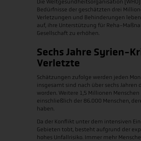
Die Weltgesundheitsorganisation (WHO) 
Bedürfnisse der geschätzten drei Millio
Verletzungen und Behinderungen leben. 
auf, ihre Unterstützung für Reha-Maßn
Gesellschaft zu erhöhen.
Sechs Jahre Syrien-Kri
Verletzte
Schätzungen zufolge werden jeden Monat
insgesamt sind nach über sechs Jahren d
worden. Weitere 1,5 Millionen Menschen
einschließlich der 86.000 Menschen, de
haben.
Da der Konflikt unter dem intensiven E
Gebieten tobt, besteht aufgrund der ex
hohes Unfallrisiko. Immer mehr Mensch