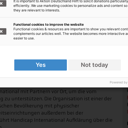
It is important to Aktion Deutschland Hilft to solicit donations particularl
 Fragen finden. Diese Kinder müssen die
efficiently. We use marketing cookies to personalize ads and content so
they are relevant to interests.
zu entwickeln. Und es ist unsere Aufgabe als
ss Menschen mit Verletzungen und
Functional cookies to improve the website
sagt Dr. Michel Thieren, Regionaldirektor der
Functional cookies & resources are important to show you relevant cont
complements our articles well. The website becomes more interactive 
easier to use.
Yes
Not today
l unterstützt die syrische
Powered by
national mit Partnern vor Ort, um die vom
 zu unterstützen. Die Organisation ist einer der
ischen Bevölkerung mit physischer
heitseinrichtungen außerdem bei der
führt Handicap International Aufklärung über die
h.