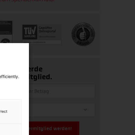
Ja, ich werde
Fördermitglied.
ficiently.
rrect
Jetzt Fördermitglied werden!