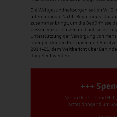
Die Weltgesundheitsorganisation WHO lei
internationale Nicht-Regierungs-Organ
zusammenbringt, um die Bedürfnisse d
besser einzuschätzen und auf sie einz
Unterstützung der Versorgung von Mens
übergeordneten Prinzipien und Ansätzen
2014-21, dem Weltbericht über Behind
dargelegt werden.
+++ Spen
Aktion Deutschland Hilft
bittet dringend um Spe