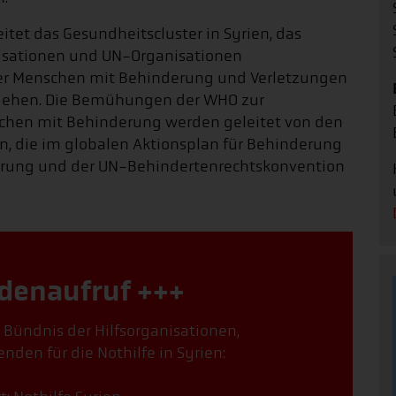
tet das Gesundheitscluster in Syrien, das
isationen und UN-Organisationen
er Menschen mit Behinderung und Verletzungen
ugehen. Die Bemühungen der WHO zur
chen mit Behinderung werden geleitet von den
, die im globalen Aktionsplan für Behinderung
erung und der UN-Behindertenrechtskonvention
denaufruf +++
, Bündnis der Hilfsorganisationen,
nden für die Nothilfe in Syrien: