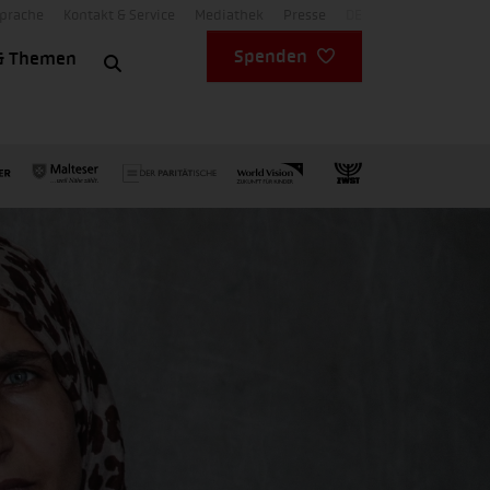
Sprache
Kontakt & Service
Mediathek
Presse
DE
Spenden
& Themen