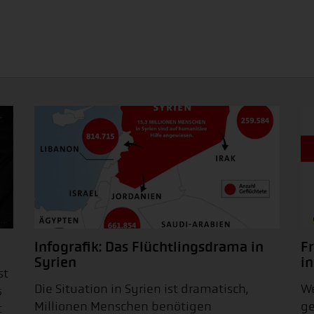
Infografik: Das Flüchtlingsdrama in
F
Syrien
in
st
Die Situation in Syrien ist dramatisch,
We
s
Millionen Menschen benötigen
ge
t