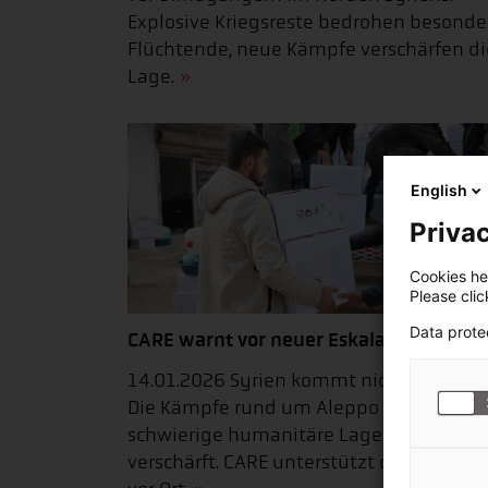
Explosive Kriegsreste bedrohen besonde
Flüchtende, neue Kämpfe verschärfen di
Lage.
English
Privac
Cookies hel
Please cli
Data prote
CARE warnt vor neuer Eskalation
14.01.2026 Syrien kommt nicht zur Ruhe
Die Kämpfe rund um Aleppo haben die
schwierige humanitäre Lage weiter
verschärft. CARE unterstützt die Mensch