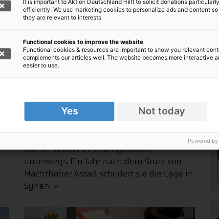
It is important to Aktion Deutschland Hilft to solicit donations particularl
efficiently. We use marketing cookies to personalize ads and content so
they are relevant to interests.
Functional cookies to improve the website
Functional cookies & resources are important to show you relevant cont
complements our articles well. The website becomes more interactive 
easier to use.
Yes
Not today
Interview: Ein Jahr nach Assad
03.12.2025 Sarah Easter von CARE ist
Powered by
n
immer wieder in Krisengebieten
unterwegs. Ein Jahr nach dem Sturz von
Machthaber Assad schildert sie die Lage in
Syrien.