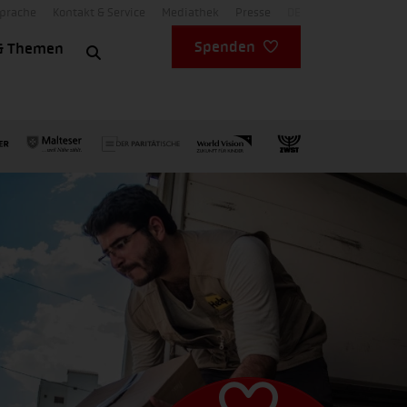
Sprache
Kontakt & Service
Mediathek
Presse
DE
Spenden
& Themen