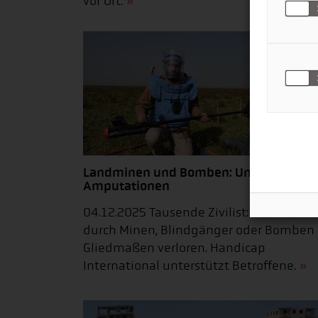
vor Ort.
Landminen und Bomben: Unzählige
Amputationen
04.12.2025 Tausende Zivilist:innen habe
durch Minen, Blindgänger oder Bomben
Gliedmaßen verloren. Handicap
International unterstützt Betroffene.