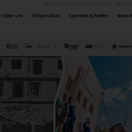
Servicetelefon: +49 (0) 228 242 92 444
Leichte 
r über uns
Hilfseinsätze
Spenden & helfen
News 