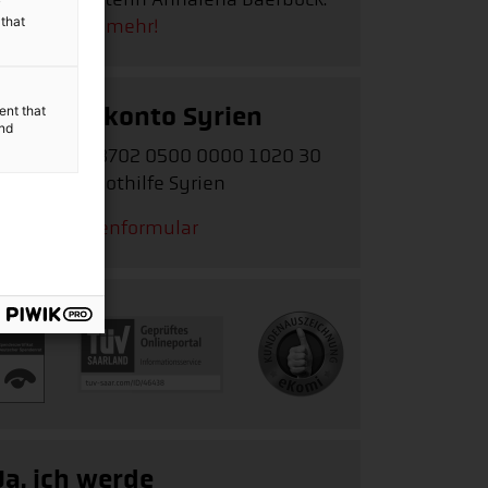
y
 that
Erfahren Sie mehr!
Spendenkonto Syrien
ent that
and
IBAN:
DE62 3702 0500 0000 1020 30
Stichwort:
Nothilfe Syrien
Zum Spendenformular
Ja, ich werde