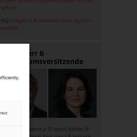
unsere Bündnisorganisationen vor Ort
helfen!
FAQ:
Fragen & Antworten zum Syrien-
Konflikt
Schirmherr &
Kuratoriumsvorsitzende
ficiently.
rrect
Bundespräsident a. D. Horst Köhler &
Außenministerin Annalena Baerbock: