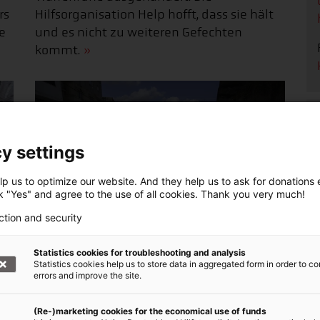
Hilfsorganisation Help hofft, dass sie hält
rs
und es nicht zu weiteren Gefechten
e
kommt.
y settings
p us to optimize our website. And they help us to ask for donations ef
ck "Yes" and agree to the use of all cookies. Thank you very much!
ction and security
Kämpfe in Aleppo: Help setzt
medizinische Hilfe aus
:
Statistics cookies for troubleshooting and analysis
07.01.2026 Aufgrund erneuter Kämpfe in
Statistics cookies help us to store data in aggregated form in order to co
errors and improve the site.
Aleppo ist die Hilfsorganisation Help
gezwungen, ihre medizinische
en
(Re-)marketing cookies for the economical use of funds
Unterstützung vor Ort zu pausieren.