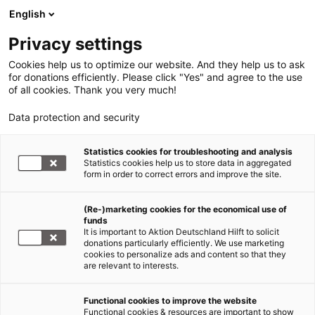
English
Privacy settings
Cookies help us to optimize our website. And they help us to ask
for donations efficiently. Please click "Yes" and agree to the use
of all cookies. Thank you very much!
Data protection and security
Statistics cookies for troubleshooting and analysis
Statistics cookies help us to store data in aggregated
form in order to correct errors and improve the site.
(Re-)marketing cookies for the economical use of
funds
It is important to Aktion Deutschland Hilft to solicit
donations particularly efficiently. We use marketing
cookies to personalize ads and content so that they
are relevant to interests.
Functional cookies to improve the website
Rohingya Myanmar/Bangladesch
Functional cookies & resources are important to show