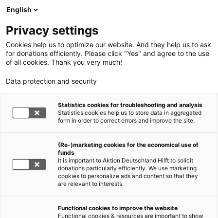
English
Privacy settings
Cookies help us to optimize our website. And they help us to ask
for donations efficiently. Please click "Yes" and agree to the use
of all cookies. Thank you very much!
Data protection and security
Statistics cookies for troubleshooting and analysis
Statistics cookies help us to store data in aggregated
form in order to correct errors and improve the site.
(Re-)marketing cookies for the economical use of
Jetzt
funds
spenden
It is important to Aktion Deutschland Hilft to solicit
donations particularly efficiently. We use marketing
cookies to personalize ads and content so that they
are relevant to interests.
Functional cookies to improve the website
Nothilfe Syrien
Functional cookies & resources are important to show