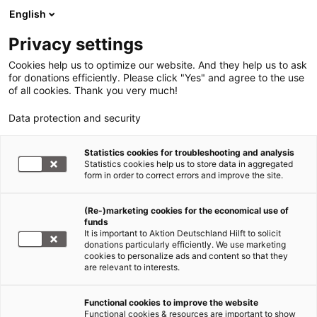
English
Privacy settings
Cookies help us to optimize our website. And they help us to ask
for donations efficiently. Please click "Yes" and agree to the use
of all cookies. Thank you very much!
Data protection and security
Flüchtlinge Syrien
Statistics cookies for troubleshooting and analysis
Statistics cookies help us to store data in aggregated
Syrien: Neue Flüchtlingswelle
form in order to correct errors and improve the site.
nach jüngster Eskalation der
(Re-)marketing cookies for the economical use of
Gewalt
funds
It is important to Aktion Deutschland Hilft to solicit
30.08.2013
donations particularly efficiently. We use marketing
cookies to personalize ads and content so that they
are relevant to interests.
Die sich abzeichnende Drohung einer
internationalen Intervention in
Syrien
hat zu
Functional cookies to improve the website
Functional cookies & resources are important to show