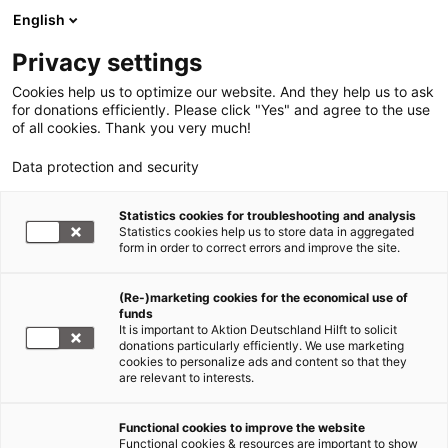
English
Privacy settings
Cookies help us to optimize our website. And they help us to ask
for donations efficiently. Please click "Yes" and agree to the use
of all cookies. Thank you very much!
Data protection and security
Flüchtlinge Syrien und Nachbarländer
Statistics cookies for troubleshooting and analysis
Statistics cookies help us to store data in aggregated
Syrienkonflikt: Bündnis begrüßt
form in order to correct errors and improve the site.
Reise von Minister Niebel
(Re-)marketing cookies for the economical use of
funds
13.08.2012
It is important to Aktion Deutschland Hilft to solicit
donations particularly efficiently. We use marketing
cookies to personalize ads and content so that they
Bündnispartner von Aktion Deutschland Hilft
are relevant to interests.
leisten Hilfe in Flüchtlingsgebieten, um
Ausweitung der Konflikte vorzubeugen
Functional cookies to improve the website
Functional cookies & resources are important to show