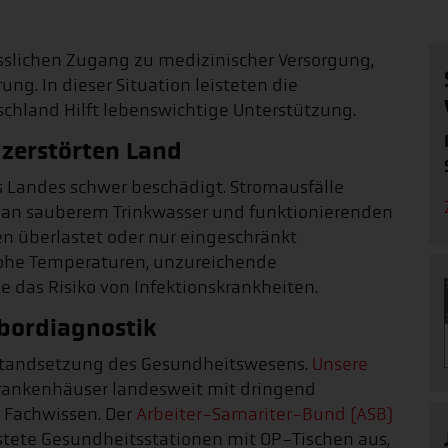
sslichen Zugang zu medizinischer Versorgung,
g. In dieser Situation leisteten die
chland Hilft lebenswichtige Unterstützung.
zerstörten Land
es Landes schwer beschädigt. Stromausfälle
es an sauberem Trinkwasser und funktionierenden
 überlastet oder nur eingeschränkt
 hohe Temperaturen, unzureichende
das Risiko von Infektionskrankheiten.
abordiagnostik
Instandsetzung des Gesundheitswesens.
Unsere
rankenhäuser landesweit mit dringend
 Fachwissen. Der
Arbeiter-Samariter-Bund (ASB)
rüstete Gesundheitsstationen mit OP-Tischen aus,