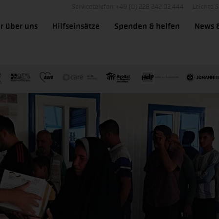
Servicetelefon: +49 (0) 228 242 92 444
Leichte 
r über uns
Hilfseinsätze
Spenden & helfen
News 