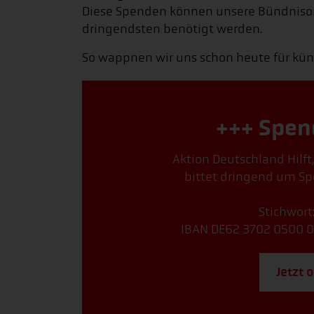
Diese Spenden können unsere Bündnisorg
dringendsten benötigt werden.
So wappnen wir uns schon heute für künf
+++ Spen
Aktion Deutschland Hilft
bittet dringend um Sp
Stichwort
IBAN DE62 3702 0500 0
Jetzt 