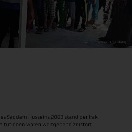
© arche noVa/Irak (Archivbild)
imes Saddam Husseins 2003 stand der Irak
stitutionen waren weitgehend zerstört,