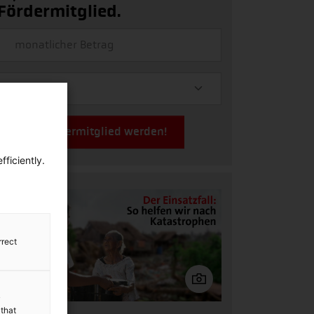
Fördermitglied.
Jetzt Fördermitglied werden!
ficiently.
rrect
y
 that