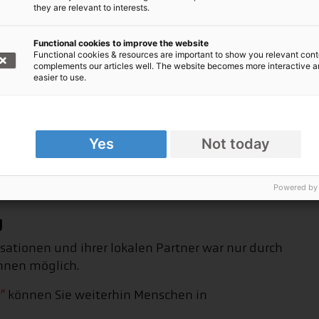
r gemeinsam schneller
they are relevant to interests.
Functional cookies to improve the website
Functional cookies & resources are important to show you relevant cont
complements our articles well. The website becomes more interactive 
easier to use.
Yes
Not today
Powered by
g
tionen und ihrer lokalen Partner war nur durch
innen möglich.
“
können Sie weiterhin Menschen in