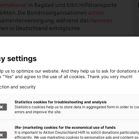
ternational
in Bagdad und Erbil Hilfstransporte
ärkten. Die Bündnisorganisationen
action
ikamentenversorgung, während das
Hammer
nen in Deutschland ermöglichte.
d Kinder
tional
,
Help – Hilfe zur Selbsthilfe
und
arche
y settings
ale Unterstützung, verteilten Lebensmittel,
ieben mobile Kliniken in abgelegenen
p us to optimize our website. And they help us to ask for donations ef
ck "Yes" and agree to the use of all cookies. Thank you very much!
und Wasserversorgung
ction and security
n den Wiederaufbau investiert.
World Vision
Statistics cookies for troubleshooting and analysis
 Der ASB setzte Trinkwasseranlagen instand und
Statistics cookies help us to store data in aggregated form in order to co
errors and improve the site.
 Kinder.
(Re-)marketing cookies for the economical use of funds
It is important to Aktion Deutschland Hilft to solicit donations particularl
efficiently. We use marketing cookies to personalize ads and content so