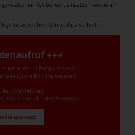
anisationen flexibel dort einsetzen, wo sie am
tige Katastrophen. Danke, dass Sie helfen.
denaufruf +++
, Bündnis der Hilfsorganisationen,
enden für die Nothilfe weltweit
: Nothilfe weltweit
000 1020 30, BIC: BFSWDE33XXX
online spenden!