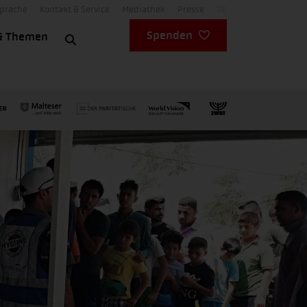
Sprache
Kontakt & Service
Mediathek
Presse
DE
Spenden
& Themen