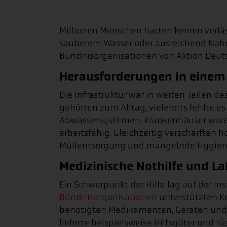
Millionen Menschen hatten keinen verlä
sauberem Wasser oder ausreichend Nahrun
Bündnisorganisationen von Aktion Deuts
Herausforderungen in einem 
Die Infrastruktur war in weiten Teilen d
gehörten zum Alltag, vielerorts fehlte 
Abwassersystemen. Krankenhäuser waren
arbeitsfähig. Gleichzeitig verschärften
Müllentsorgung und mangelnde Hygiene 
Medizinische Nothilfe und L
Ein Schwerpunkt der Hilfe lag auf der 
Bündnisorganisationen
unterstützten K
benötigten Medikamenten, Geräten und
lieferte beispielsweise Hilfsgüter und 