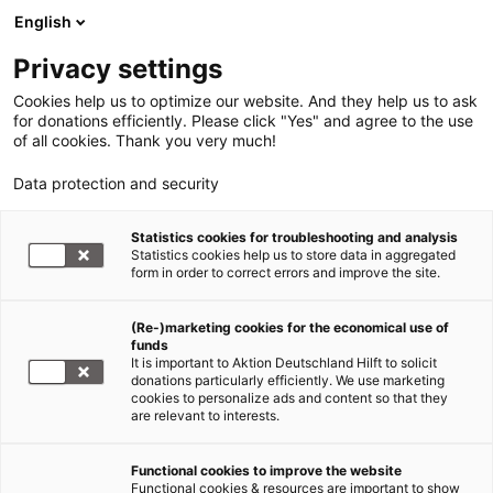
English
Privacy settings
Cookies help us to optimize our website. And they help us to ask
for donations efficiently. Please click "Yes" and agree to the use
of all cookies. Thank you very much!
Data protection and security
Statistics cookies for troubleshooting and analysis
Statistics cookies help us to store data in aggregated
form in order to correct errors and improve the site.
(Re-)marketing cookies for the economical use of
funds
It is important to Aktion Deutschland Hilft to solicit
donations particularly efficiently. We use marketing
cookies to personalize ads and content so that they
are relevant to interests.
Functional cookies to improve the website
WDR 2 Weihnachtswunder
Functional cookies & resources are important to show