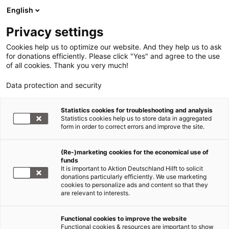
English
Privacy settings
Cookies help us to optimize our website. And they help us to ask
for donations efficiently. Please click "Yes" and agree to the use
of all cookies. Thank you very much!
Data protection and security
Statistics cookies for troubleshooting and analysis
Statistics cookies help us to store data in aggregated
form in order to correct errors and improve the site.
(Re-)marketing cookies for the economical use of
funds
It is important to Aktion Deutschland Hilft to solicit
donations particularly efficiently. We use marketing
cookies to personalize ads and content so that they
are relevant to interests.
Functional cookies to improve the website
WDR 2 Weihnachtswunder
Functional cookies & resources are important to show