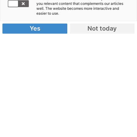
Westafrika
you relevant content that complements our articles
well. The website becomes more interactive and
easier to use.
Im Jahr 2005 ereignete sich in Westafrika,
Yes
Not today
insbesondere im
Niger
, eine der schwersten
Hungerkatastrophen der Region. Ausgelöst durch
eine extreme Dürre und eine verheerende
Heuschreckenplage, die weite Teile der Ernten und
des Viehfutters vernichteten, waren rund 3,6
Millionen Menschen von akuter
Nahrungsmittelknappheit betroffen, viele davon
lebensbedrohlich. Besonders dramatisch war die
Lage für etwa 800.000 Kinder, die unter schwerer
Unterernährung litten.